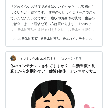
「どれくらいの頻度で通えばいいですか？」お客様から
よくいただく質問です。 無理のないようなペースで通っ
ていただきたいのですが、症状やお身体の状態、生活の
ご都合によって適切な通い方は変わります。 Lotusで
は、身体均整法の原理原則をもとに、お身体の状態や経
過を見ながら施術を行っており、不調が落ち着いてきた
#
Lotus身体均整院
#
身体均整法
#
体のメンテナンス
後も月に一度のメンテナンスをおすすめすることがあり
ます。 その理由のひとつは、身体に触れることで自分で
は気づいていなかった変化に気づけることがあるからで
•
す。 月に一度、自分の身体と向き合う時間 触れて初めて
「むさしのActiveに生活する」ブログ
3ヶ月前
気づく 私の母の話です。母は血圧が高めで、毎朝血圧を
体のメンテナンスされてますか？ 生活習慣の見
測っています。 ある日の午後、母がこ…
直しから定期的ケア、健診(整体・アンママッサー
ジ・歯科検診)等いろいろとあります