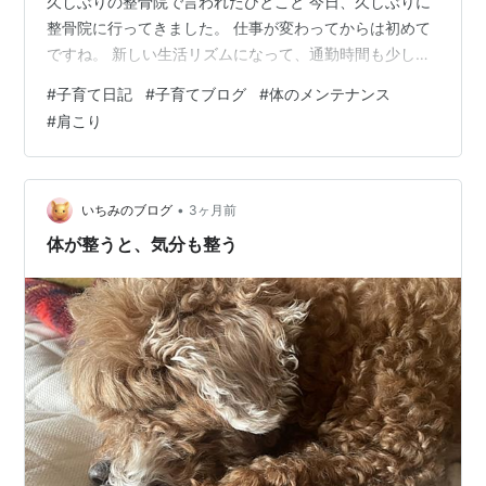
久しぶりの整骨院で言われたひとこと 今日、久しぶりに
整骨院に行ってきました。 仕事が変わってからは初めて
ですね。 新しい生活リズムになって、通勤時間も少し伸
びたので、体にはそれなりに負担がかかっているんだろ
#
子育て日記
#
子育てブログ
#
体のメンテナンス
うなとは思っていました。 ただ、自分ではそこまで「肩
#
肩こり
が凝っている！」という感覚はなかったんです。 ところ
が先生に体を見てもらったら、ひとこと。 「けっこう凝
ってますね」 え、そうなんですか？という感じでした😅
思わず、 「そんなに凝ってます？」 と聞き返してしまい
•
いちみのブログ
3ヶ月前
ました。 自分の体なのに、…
体が整うと、気分も整う