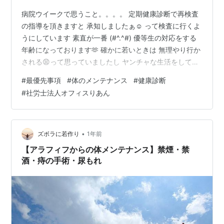
病院ウイークで思うこと。。。。 定期健康診断で再検査
の指導を頂きますと 承知しましたぁ☺️ って検査に行くよ
うにしています 素直が一番 (#^.^#) 優等生の対応をする
年齢になっております🫶 確かに若いときは 無理やり行か
される😫って思っていましたし ヤンチャな生活をしてい
ても大丈夫でしたからね（笑） 定期健康診断で指摘され
#
最優先事項
#
体のメンテナンス
#
健康診断
たことにのっとり 対応をしていくことで 未然に防げる大
#
社労士法人オフィスりあん
病があるのは事実ですね 私もガンの初期を見つけてもら
いまして 予防的な治療を受けることで不安が解消してい
ます💕 別の疾患も 予防的な治療を考えることができてい
ます 自分の現在地で 優先順位をしなやかに変えていくわ
•
ズボラに若作り
1年前
けです…
【アラフィフからの体メンテナンス】禁煙・禁
酒・痔の手術・尿もれ