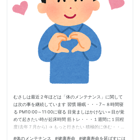
むさしは最近２年ほどは「体のメンテナンス」に関して
は次の事を継続しています 習慣 睡眠・・・7～８時間寝
る PM10:00～11:00に寝る 目覚ましはかけない＝目が覚
めて起きたい時が起床時間 筋トレ・・・１週間に１回程
度(去年７月から) → もっと行きたい 積極的に休む・・特
に予定を入れない日を作る、ボーッとする時間を作る 定
#
体のメンテナンス
#
健康寿命
#
健康寿命を延ばすには