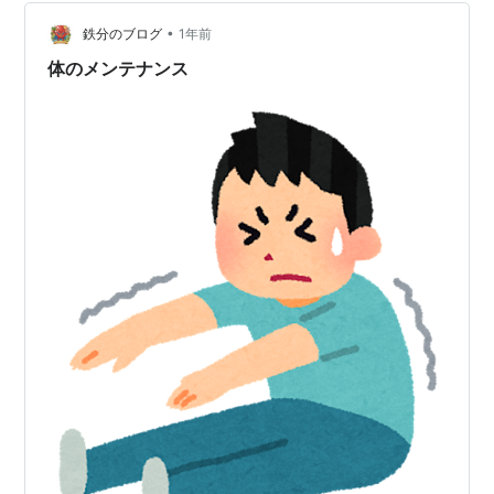
すね。 合格さんのおっしゃる通り、違う音にしてほしい
です😅 口を「あ」の形でずっと固定し続けるのも疲れ
•
鉄分のブログ
1年前
る。 「あ」にして…
体のメンテナンス