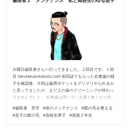
歯医者２ メンテナンス 私と高校生のゆる息子
験談 モクモク 意志の強さ………
火曜日歯医者さんへ行ってきました。２回目です。１回
目 tekutekukotukotu.com 前回診てもらった右奥歯の様
子を確認後、今回は歯周ポケットをグリグリやられるか
と思ってましたが、まだ上の歯のクリーニングが終わっ
てませんでした。 右奥歯は浮いている感も無くなり非常
に嬉しい。 チュイーンチュイーン２日目 この音は何度治
#
歯医者 苦手
#
体のメンテナンス
#
髪の毛を整える
療してもらっても慣れない。緊張してしまう。前回は先
#
息子の髪の毛
#
高校生男子
#
高校２年生
生が言った通り、ひどい肩こりになりました😅 どうにか
意識をあの音から違う方に向けようと思っても難しいで