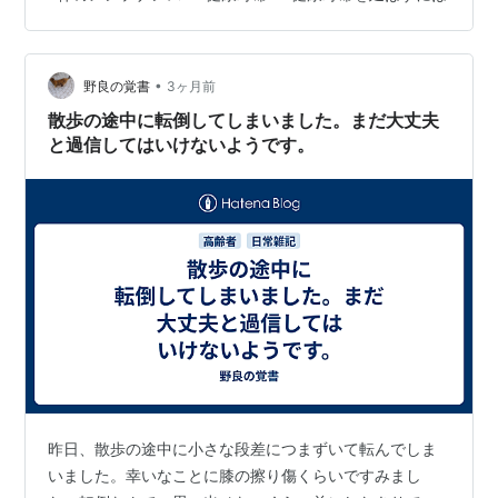
期的ケア 整体・・・２ケ月毎 あんま・マッサージ・・２
～３ケ月毎 → 体が硬いな、凝ってるなと思ったら 定期検
診 歯の定期健診・・・３ケ月毎 → 「芸能人は歯が命」な
•
ので 健康診断を定期的に受ける
野良の覚書
3ヶ月前
musashikomuriku.hatenablog.com musas…
散歩の途中に転倒してしまいました。まだ大丈夫
と過信してはいけないようです。
昨日、散歩の途中に小さな段差につまずいて転んでしま
いました。幸いなことに膝の擦り傷くらいですみまし