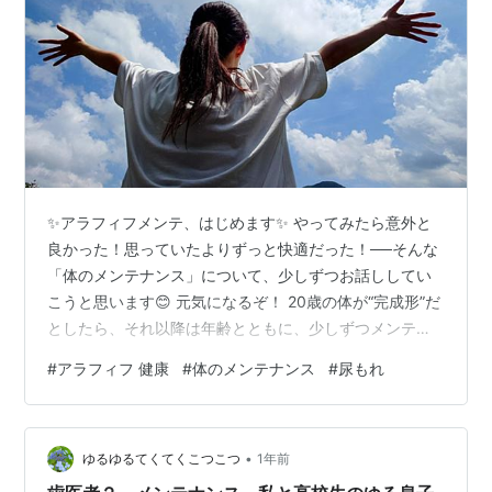
✨アラフィフメンテ、はじめます✨ やってみたら意外と
良かった！思っていたよりずっと快適だった！──そんな
「体のメンテナンス」について、少しずつお話ししてい
こうと思います😊 元気になるぞ！ 20歳の体が“完成形”だ
としたら、それ以降は年齢とともに、少しずつメンテナ
ンスが必要になっていくもの。わかってはいるけど……目
#
アラフィフ 健康
#
体のメンテナンス
#
尿もれ
の前に美味しいものがあれば食べたいし、飲みたい！特
に痛みやかゆみがなければ、ついそのまま放置してしま
う。「だって年齢的にしょうがないじゃん！！」って、
•
45歳までは本気で思ってました🤣 スポンサーリンク 🌀
ゆるゆるてくてくこつこつ
1年前
45歳で禁煙成功！禁煙外来でストレスなくやめられた体