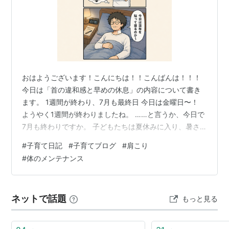
おはようございます！こんにちは！！こんばんは！！！
今日は「首の違和感と早めの休息」の内容について書き
ます。 1週間が終わり、7月も最終日 今日は金曜日〜！
ようやく1週間が終わりましたね。 ……と言うか、今日で
7月も終わりですか。 子どもたちは夏休みに入り、暑さ
も本格化してきました。 外に出れば、完全に夏真っ盛
#
子育て日記
#
子育てブログ
#
肩こり
り。 毎日暑いですが、もるさん家は今のところ、家族み
#
体のメンテナンス
んな夏バテすることなく生活できています。 それだけで
もありがたいことですね😊 ただ、そんな我が家の中で、
今週ちょっと調子が悪いのが私です。 今週は肩こりがひ
ネットで話題
もっと見る
どくて……。 首を寝違えたのか、あまり右を向けないん
ですよね💦 正面を向いてい…