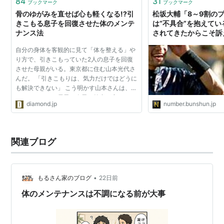
84
31
ブックマーク
ブックマーク
骨のゆがみを直せば心も軽くなる!?引
松坂大輔「8～9割の
きこもる息子を回復させた体のメンテ
は“不具合”を抱えて
ナンス法
されてきたからこそ訴
テナンスにはお金をか
自分の身体を客観的に見て「体を整える」や
子）
り方で、引きこもっていた2人の息子を回復
させた母親がいる。東京都に住む山本光代さ
んだ。 「引きこもりは、気力だけではどうに
も解決できない」 こう明かす山本さんは、引
きこもっていた長男と次男の筋力が衰えてい
diamond.jp
number.bunshun.jp
たため、母親自らが懸命に体のメンテナンス
をすることによっ...
関連ブログ
•
もるさん家のブログ
22日前
体のメンテナンスは不調になる前が大事