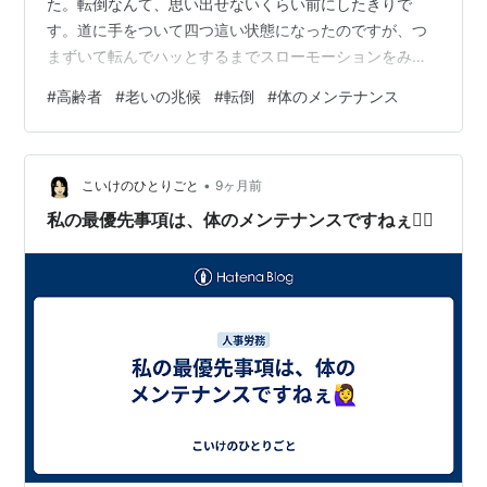
た。転倒なんて、思い出せないくらい前にしたきりで
す。道に手をついて四つ這い状態になったのですが、つ
まずいて転んでハッとするまでスローモーションをみて
いるような感じでした。 あれ、わたし転んでいる。 今ま
#
高齢者
#
老いの兆候
#
転倒
#
体のメンテナンス
でだって、小さな段差に引っかかって転びそうになった
ことは何回もありますが、「おっとっと」と体勢を立て
直して転倒はまぬがれていました。なのに、体勢を立て
•
直すどころか、スーッと前に落ちていきました。 どんく
こいけのひとりごと
9ヶ月前
さ～。ちょっと凹んでしまいました。 高齢になると骨が
私の最優先事項は、体のメンテナンスですねぇ🙋‍♀️
もろくなるし、回復も遅いです。転倒→寝たきりっ…