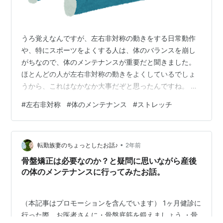
うろ覚えなんですが、左右非対称の動きをする日常動作
や、特にスポーツをよくする人は、体のバランスを崩し
がちなので、体のメンテナンスが重要だと聞きました。
ほとんどの人が左右非対称の動きをよくしているでしょ
うから、これはなかなか大事だぞと思ったんですね。 う
ろ覚えの他愛もない話かいな？って怒られそうですけ
#
左右非対称
#
体のメンテナンス
#
ストレッチ
ど、当たり前の話を聞いた気がしてならないんですね。
右足ケンケンで歩いてたら右足痛くなりますっていう風
に聞こえます。当たり前だけど大事な事なら、じゃあど
•
っかに書いとこと思ったんです。 本格的なアスリートな
転勤族妻のちょっとしたお話♪
2年前
ら整体に行くくらいはしてるでしょうけど、一般的には
骨盤矯正は必要なのか？と疑問に思いながら産後
ストレッチとか体操する事になるんでしょう。私は軽…
の体のメンテナンスに行ってみたお話。