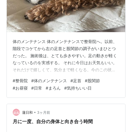
体のメンテナンス 体のメンテナンスで整骨院へ。以前、
階段でコケてから左の足首と股関節の調子がいまひとつ
だった。 施術後は、とても歩きやすい。足の動きが軽く
なっているのを実感する。 それに今日はお天気もいい。
それだけで嬉しくて、気分まで軽くなる。今のこの状態
を、できるだけ維持したい。 帰宅すると、気持ちのいい
#
整骨院
#
体のメンテナンス
#
足首
#
股関節
風が部屋に入ってくる。まろんも気持ちよさそうに寝て
#
お昼寝
#
日常
#
まろん
#
気持ちいい日
いる。 ならば私も。一緒に、少しお昼寝。 ここまで読ん
でくださってありがとうございます。 ランキング参加中
【公式】2024年開設ブログ ランキング参加中アクセスの
輪
•
蓮日和
3ヶ月前
月に一度、自分の身体と向き合う時間