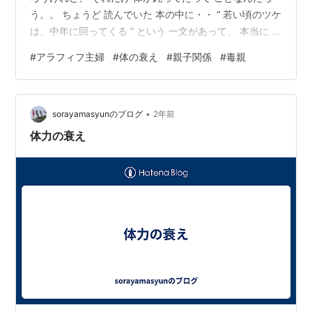
う。。 ちょうど 読んでいた 本の中に・・ “ 若い頃のツケ
は、中年に回ってくる ” という 一文があって、 本当に そ
うだなぁと思った 若い頃は、無理しても 何とかなったこ
#
アラフィフ主婦
#
体の衰え
#
親子関係
#
毒親
とが、 中年になると そうもいかず。。 何十年と、知ら
ない間に 体の中に ちょっとずつ 蓄積されてきたものが
どんどん 表に出やすくなってくるのも、 これくらいの時
•
期なんだろう この歳になると、 自業自得という言葉が
sorayamasyunのブログ
2年前
身に沁みる。。 ・ ・ 昨日、Xで こん…
体力の衰え