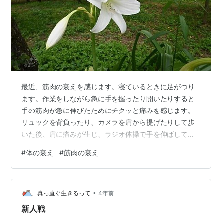
最近、筋肉の衰えを感じます。寝ているときに足がつり
ます。作業をしながら急に手を握ったり開いたりすると
手の筋肉が急に伸びたためにチクッと痛みを感じます。
リュックを背負ったり、カメラを肩から提げたりして歩
いた後、肩に痛みが生じ、ラジオ体操で手を伸ばして上
に上げると痛みを感じます。筋肉の量が減り、筋肉に負
#
体の衰え
#
筋肉の衰え
担がかかり痛みを覚えるようです。75歳を過ぎて衰えが
進んだように思います。 コリント一 4:1～2こういうわけ
ですから、人はわたしたちをキリストに仕える者、神の
•
秘められた計画をゆだねられた管理者と考えるべきで
真っ直ぐ生きるって
4年前
す。この場合、管理者に要求されるのは忠実であること
新人戦
です。 昔この聖句を読んだときに、体の管理…