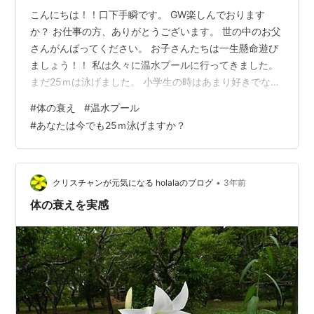
こんにちは！！口下手瞬です。 GW楽しんでおります
か？ お仕事の方、ありがとうございます。 世の中のお父
さんがんばってください。 お子さんたちは一生懸命遊び
ましょう！！ 私は久々に温水プールに行ってきました。
まだ25ｍは泳げました。 小学生の時はあまり好きでない
体育の時間でした。 すぐに唇が紫になり、寒さを感じた
#
体の衰え
#
温水プール
イメージしかありません。 泳ぎは下手くそです。 ほんと
#
あなたは今でも25ｍ泳げますか？
久々に泳いだ感じですが、 泳ぎ方は忘れないもんです
ね。 最初の25ｍは平泳ぎでいったのですが、 見事に肩が
固くなっており負傷しましたｗ すごく年を感じてしまい
ました。 ぶっちゃけ普通に泳げると思ってました。 予想
•
クリスチャンが元気になる holalaのブログ
3年前
以上に動けないんも…
体の衰えを実感