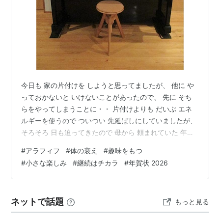
今日も 家の片付けを しようと思ってましたが、 他に や
っておかないと いけないことがあったので、 先に そち
らをやってしまうことに・・ 片付けよりも だいぶ エネ
ルギーを使うので ついつい 先延ばしにしていましたが、
そろそろ 日も迫ってきたので 母から 頼まれていた 年賀
状の絵を描くことにしました 今まで 描いたものを並べて
#
アラフィフ
#
体の衰え
#
趣味をもつ
みると、 ザッと これだけありました 全部で ８枚あった
#
小さな楽しみ
#
継続はチカラ
#
年賀状 2026
ので、 もう８年も 続けてるんだな〜 最近では 年賀状の
やり取りする人も 減ってますが、 手描きの絵が 珍しい
のか 楽しみに待ってくれてる人もいるみたい あんまり
ネットで話題
もっと見る
絵がうますぎないので、 母が描いてると 思われて…