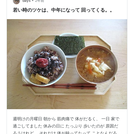
•
に、書道も苦手なようなので水書セット一式をリビング
days
2年前
に置いてみた。 「あ・・・これ知ってる。教科書の最後
若い時のツケは、中年になって 回ってくる。。
に付いてるやつだ」と、興…
週明けの月曜日 朝から 筋肉痛で 体がだるく、 一日 家で
過ごしてました 休みの日に たっぷり 歩いたのが 原因だ
ろうけれど、 それだけ 体が鈍ってたって ことなんだろ