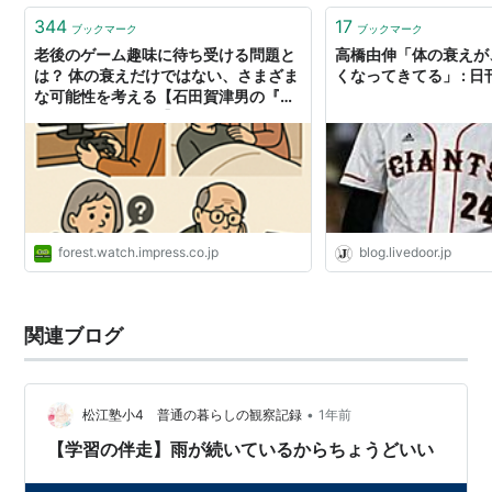
344
17
ブックマーク
ブックマーク
老後のゲーム趣味に待ち受ける問題と
高橋由伸「体の衰えが
は？ 体の衰えだけではない、さまざま
くなってきてる」 : 
な可能性を考える【石田賀津男の『酒
の肴にPCゲーム』】
forest.watch.impress.co.jp
blog.livedoor.jp
関連ブログ
•
松江塾小4 普通の暮らしの観察記録
1年前
【学習の伴走】雨が続いているからちょうどいい