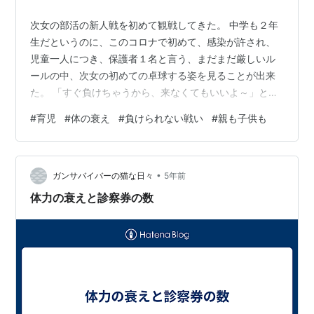
次女の部活の新人戦を初めて観戦してきた。 中学も２年
生だというのに、このコロナで初めて、感染が許され、
児童一人につき、保護者１名と言う、まだまだ厳しいル
ールの中、次女の初めての卓球する姿を見ることが出来
た。 「すぐ負けちゃうから、来なくてもいいよ～」と言
われたが、 今見ずにいつ見るんだ！ と、内心思いなが
#
育児
#
体の衰え
#
負けられない戦い
#
親も子供も
ら、「負けようが勝とうが、お母さんには関係ないの。
その姿を見たいだけ」と押し切った。 卓球、初めての観
戦で、何から何まで新鮮だった。 何十台と卓球台が並べ
•
られていて、我が子の姿を探す事がまず困難だった。 ユ
ガンサバイバーの猫な日々
5年前
ニフォームを着ているので、わかりそうなものだが、似
体力の衰えと診察券の数
たようなユニフォームの色遣いの学校が結…