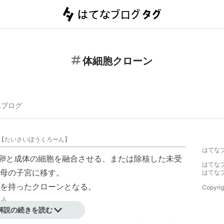
体細胞クローン
連ブログ
【
たいさいぼうくろーん
】
はてな
精卵と成体の細胞を融合させる、または除核した未受
はてな
母の子宮に移す。
はてな
を持った
クローン
となる。
Copyrig
う。
解説の続きを読む
雄が関与することなくクローンをつくることができ