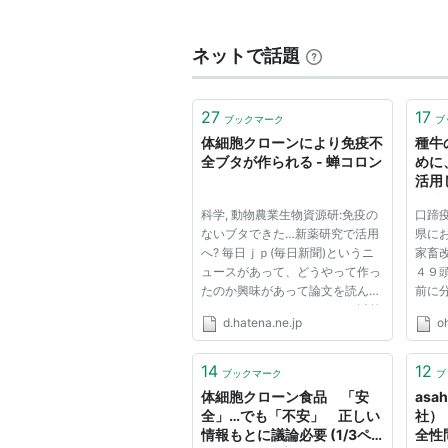
る。
ネットで話題
27
17
ブックマーク
ブ
体細胞クローンにより免疫不
種牛
全ブタが作られる - 蝉コロン
めに
活用
全情報
科学, 動物農業生物資源研:免疫の
口蹄
ないブタできた…新薬研究で活用
県に
へ? 毎日ｊｐ(毎日新聞)というニ
家畜
ュースがあって、どうやって作っ
４９
たのか興味があって論文を読んで
前に
みました。というのもマウス以外
つい
d.hatena.ne.jp
o
の動物では「特定の遺伝子の機能
とが
を失わせる」のは難しいのです。
最悪
マウスだったらES細胞で相同組
た種
14
12
ブックマーク
ブ
換えして動物を作ればいいのだ...
になる
体細胞クローン食品 「安
asa
全」…でも「不安」 正しい
社）
情報もとに議論必要 (1/3ペ
全性