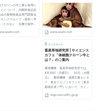
- 社会
胞クローンの牛と豚を食用に
ことについて、内閣府食品安
員会の新開発食品専門調査会
ーキンググループ（座長＝早
夫（たかお）・近畿大薬学総
究所長）は１９日、「一般の
ww.asahi.com
www.asahi.com
技術で生産した牛・豚と同じ
性を持つ」とする報告書をま
ることを確認した。 食品
5
ブックマーク
員会は、この報告書を基...
畜産草地研究所 | サイエンス
カフェ「体細胞クローン牛と
は？」のご案内
農研機構 畜産草地研究所では、
8月29日（月曜日）、30日（火曜
日）、農研機構 連携広報センタ
ー 東京リエゾンオフィス（東京
都港区虎ノ門）において、サイエ
ンスカフェ「体細胞クローン牛と
nilgs.naro.affrc.go.jp
は？」を開催します。 体細胞ク
ローン技術について、最新の研究
成果をご紹介するとともに、希望
者にはその生産物である牛肉の...