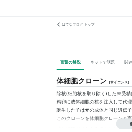
はてなブログ トップ
言葉の解説
ネットで話題
関
体細胞クローン
(
サイエンス
)
除核(細胞核を取り除く)した未受
精卵に成体細胞の核を注入して代理
誕生した子は元の成体と同じ遺伝子
このクローンを体細胞クローンと言
成体細胞が雌から提供された場合、