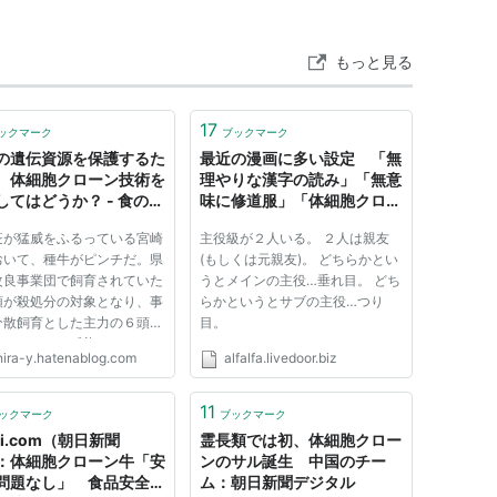
もっと見る
17
ックマーク
ブックマーク
の遺伝資源を保護するた
最近の漫画に多い設定 「無
、体細胞クローン技術を
理やりな漢字の読み」「無意
してはどうか？ - 食の安
味に修道服」「体細胞クロー
blog
ン」:アルファルファモザイ
疫が猛威をふるっている宮崎
主役級が２人いる。 ２人は親友
ク
おいて、種牛がピンチだ。県
(もしくは元親友)。 どちらかとい
改良事業団で飼育されていた
うとメインの主役…垂れ目。 どち
頭が殺処分の対象となり、事
らかというとサブの主役…つり
分散飼育とした主力の６頭に
目。
ても、１頭が感染していたこ
hira-y.hatenablog.com
alfalfa.livedoor.biz
わかった。このままで行くと
の場合、宮崎県が保有してい
牛がすべて殺処分されること
11
ックマーク
ブックマーク
。貴重な種牛を殺処分...
hi.com（朝日新聞
霊長類では初、体細胞クロー
：体細胞クローン牛「安
ンのサル誕生 中国のチー
問題なし」 食品安全委
ム：朝日新聞デジタル