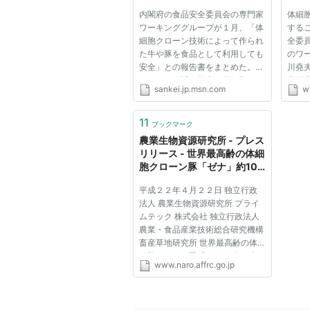
ージ) - MSN産経ニュース
ＷＧ 
内閣府の食品安全委員会の専門家
体細
ワーキンググループが１月、「体
する
細胞クローン技術によって作られ
全委
た牛や豚を食品として利用しても
のワ
安全」との報告書をまとめた。こ
川堯
れにより、近い将来、体細胞クロ
合研
sankei.jp.msn.com
w
ーン食品が店頭に並ぶ可能性がで
繁殖
てきた。さて、実際に市場流通し
安全
たとき、あなたは食べる？ それ
とめ
11
ブックマーク
とも食べない？（平沢裕子）...
安全委
農業生物資源研究所 - プレス
リリース - 世界最高齢の体細
胞クローン豚「ゼナ」約10
年で寿命を終える - 体細胞ク
平成２２年４月２２日 独立行政
ローン動物が必ずしも早死に
法人 農業生物資源研究所 プライ
ではないことを示す -
ムテック 株式会社 独立行政法人
農業・食品産業技術総合研究機構
畜産草地研究所 世界最高齢の体
細胞クローン豚「ゼナ」 約10年
www.naro.affrc.go.jp
で寿命を終える - 体細胞クローン
動物が必ずしも早死にではないこ
とを示す - ポイント 2000年に世
界2例目、日本で初めて誕生し...