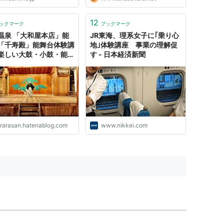
12
ックマーク
ブックマーク
温泉 「大和屋本店」能
JR東海、理系女子に｢乗り心
「千寿殿」能舞台体験講
地｣体験講座 事業の理解促
楽しい大鼓・小鼓・能面
す - 日本経済新聞
 - 空飛ぶおばさん旅日
壱
ararasan.hatenablog.com
www.nikkei.com