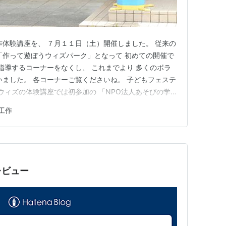
作体験講座を、 ７月１１日（土）開催しました。 従来の
「作って遊ぼうウィズパーク」となって 初めての開催で
 指導するコーナーをなくし、 これまでより 多くのボラ
いました。 各コーナーご覧くださいね。 子どもフェステ
ウィズの体験講座では初参加の 「NPO法人あそびの学
い日でしたが、 屋根付きの ちょうどいい場所がありまし
工作
そう呼ばれてる） 語り口も巧みで 子どもたちを惹きつけ
…
レビュー