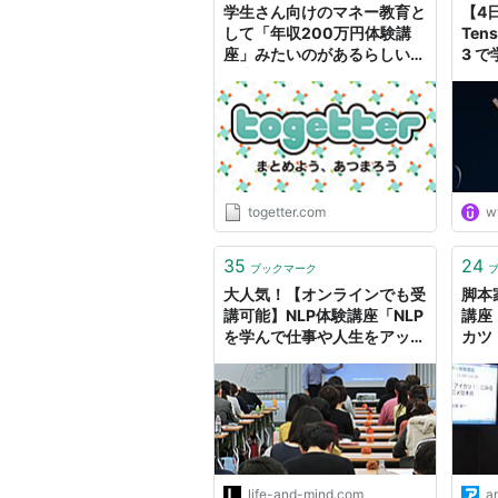
学生さん向けのマネー教育と
【4
して「年収200万円体験講
Tens
座」みたいのがあるらしい。
3 
「生きてくだけで精一杯」
体験
「いや結婚とかねえわ」など
のゲームの感想が！ -
Togetter
togetter.com
w
35
24
ブックマーク
大人気！【オンラインでも受
脚本
講可能】NLP体験講座「NLP
講座
を学んで仕事や人生をアップ
カツ
デート」
@An
メ！
life-and-mind.com
a