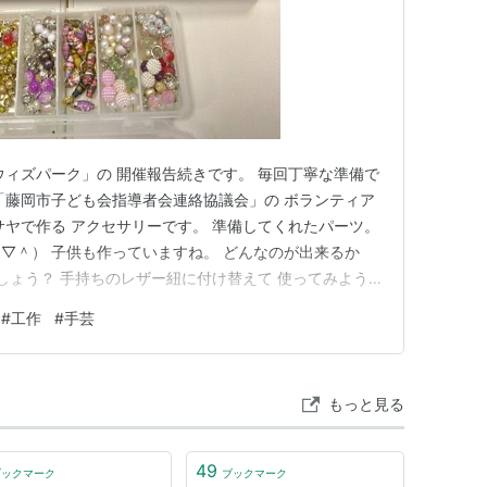
ウィズパーク」の 開催報告続きです。 毎回丁寧な準備で
「藤岡市子ども会指導者会連絡協議会」の ボランティア
サヤで作る アクセサリーです。 準備してくれたパーツ。
▽＾） 子供も作っていますね。 どんなのが出来るか
でしょう？ 手持ちのレザー紐に付け替えて 使ってみよう
て おなじみの 牛乳パックで作るヒコーキ。 ヒコーキや
#
工作
#
手芸
 暑いけど好天だったので 外で遊べたのは良かった。 ウ
…
もっと見る
49
ブックマーク
ブックマーク