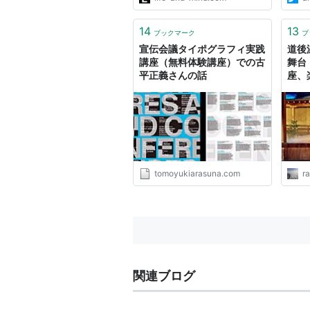
14
13
ブックマーク
ブ
宣伝会議タイポグラフィ実践
道後
講座（無料体験講座）での古
舞台
平正義さんの話
座、
体験
記・
tomoyukiarasuna.com
r
関連ブログ