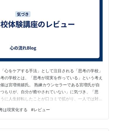
う「心をケアする手法」として注目される「思考の学校」
思考の学校とは、「思考が現実を作っている」という考え
催は宮増侑嬉氏。 熟練カウンセラーである宮増氏が自
すつもりが、自分が癒やされていない」に気づき、「思
ように人生好転したことが口コミで拡がり、一人では対処
ため、講師を育て、今に至る。 講師数十人、受講生は
考は現実化する
#
レビュー
ある人はyoutubeにたくさん動画が上がっているので
宮増氏の純粋な思いが伝…