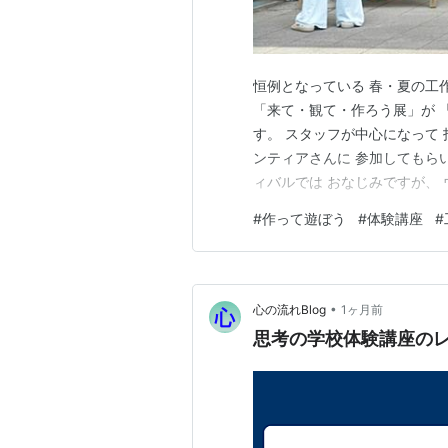
恒例となっている 春・夏の工
「来て・観て・作ろう展」が 
す。 スタッフが中心になって
ンティアさんに 参加してもら
ィバルでは おなじみですが、 
校」泥だんご作り。 とても暑
#
作って遊ぼう
#
体験講座
#
た！ 泥だんごのおっちゃん（
ます。 上手ですね！まんまる
•
心の流れBlog
1ヶ月前
思考の学校体験講座の