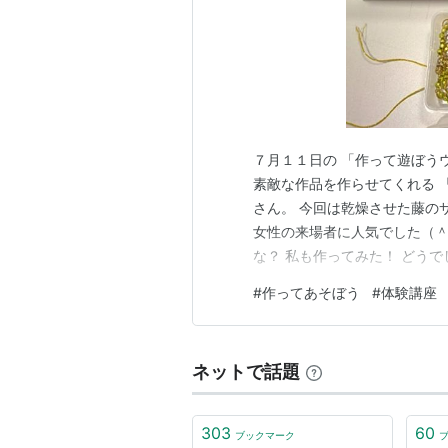
７月１１日の 「作って遊ぼう
素敵な作品を作らせてくれる 
さん。 今回は乾燥させた藤の
女性の来場者に人気でした（＾
な？ 私も作ってみた！ どう
かと思ってます（＾＾） そし
#
作ってあそぼう
#
体験講座
ブーメラン飛ばしに 凧あげ、
ィズ運営委員さんも ボランテ
ネットで話題
303
60
ブックマーク