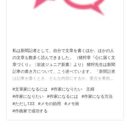
私は新聞記者として、自分で文章を書くほか、ほかの人
の文章も数多く読んできました。 （猪狩章『心に届く文
章づくり』〔岩波ジュニア新書〕より） 猪狩先生は新聞
記事の書き方について、こう述べています。 「新聞記者
は記事を書くとき、どんな内容にするか、要点を事前に
箇条書にします。（略）要点が書き出せたら、次に、そ
#
文筆家になるには
#
作家になりたい 主婦
れらをどんな順序で配列するか考えます。」 取材メモを
#
作家になりたい
#
作家になるには
#
作家になる方法
もとに、要点を書き出し、順番を考える。 これはブログ
#
ただし133
#
メモの効用
#
メモ術
などでも同じやり方が使えます。 手帳を持ち歩き、「こ
#
作曲家で成功する
れは書きとめておきたい」と思ったことはすぐにメモし
ておくようにすると、日常生活が取材になります。 芸術
性が高いとされる詩の世界でも、メモは…