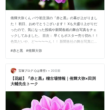
侑輝大弥くん バウ初主演の『赤と黒』の幕が上がりまし
た！ 初日、おめでとうございます！ Xも大盛り上がりだ
ったので、気になった投稿や新聞各紙の舞台写真をチェ
ックしてみました。 目次： 早くもポスター売り切れ！！
色気だいや、ど〜〜〜〜ん！！ 新聞各社の舞台写真に萌
え♪ そういえば、今日のXチェックでも… 早くもポスター
#
赤と黒
#
侑輝大弥
売り切れ！！ 侑輝大弥くん赤と黒ポスター大小ともムラ
キャトル店頭12:10時点完売。再販未定朝いちで買いに来
た人が沢山いたと（まさか転売ヤーじゃないだろうね）
•
店員さんに聞いたら多分再販は無い。過去にポスターを
宝塚ブログ 心は青空♪
20日前
再販した事が無いと！劇団まだ侑輝大弥人気ナメてるよ
【花組】『赤と黒』稽古場情報｜侑輝大弥×田渕
ね。初日開演2時間前に…
大輔先生トーク