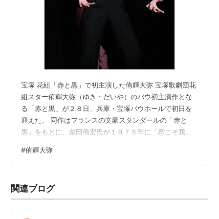
宝塚 花組「赤と黒」で初主演した侑輝大弥 宝塚歌劇団花
組スター侑輝大弥（ゆき・だいや）のバウ初主演作とな
る「赤と黒」が２８日、兵庫・宝塚バウホールで初日を
迎えた。 同作はフランスの文豪スタンダールの「赤と
黒」をもとに、柴田侑宏氏が１９７５年に「恋こそ我が
いのち」としてミュージカル化した作品。その後、現在
#
侑輝大弥
のタイトルに改められ、何度も再演を重ねてきた名作。
侑輝は貧しい生まれから抜け出し、富と名声を手に入れ
ようとする野心と才気、そして美貌の青年ジュリアン・
関連ブログ
ソレルを演じた。侑輝はその佇まいで、女性が恋に落ち
てしまうのも納得の美しさ。内からにじみ出るギラギラ
とした輝きで、ジュリアンという人物を表現。上…