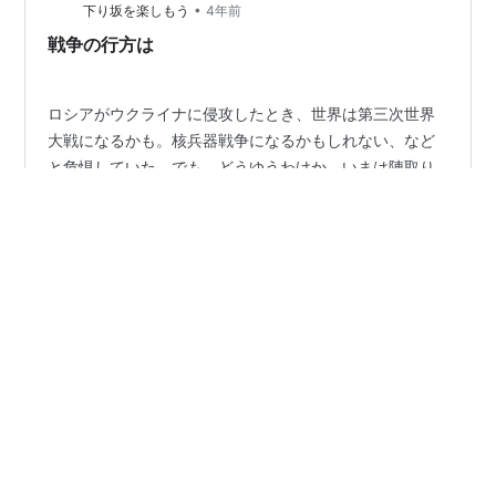
が侵攻される日 (幻冬舎新書) 作者:佐藤正久 幻冬舎
•
下り坂を楽しもう
4年前
Amazon
戦争の行方は
ロシアがウクライナに侵攻したとき、世界は第三次世界
大戦になるかも。核兵器戦争になるかもしれない、など
と危惧していた。でも、どうゆうわけか、いまは陣取り
合戦のようになってきた。当初はＮＡＴＯがロシアと戦
う恐れもあったけど、そんな心配も薄れてきた。 さてこ
れから、どうなってゆくのか。ウクライナはウクライナ
#
ロシア
#
ウクライナ
#
侵攻
#
行方