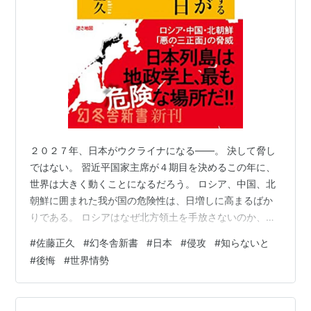
２０２７年、日本がウクライナになる――。 決して脅し
ではない。 習近平国家主席が４期目を決めるこの年に、
世界は大きく動くことになるだろう。 ロシア、中国、北
朝鮮に囲まれた我が国の危険性は、日増しに高まるばか
りである。 ロシアはなぜ北方領土を手放さないのか、中
国が尖閣を執拗に欲しがる背景、 北朝鮮のミサイル発射
#
佐藤正久
#
幻冬舎新書
#
日本
#
侵攻
#
知らないと
の脅威……。 ＡＩや衛星が主流の現代の戦争において
#
後悔
#
世界情勢
は、海は陸地化しており、島国は安全という理屈も通用
しない。 元自衛官で「戦場を知る政治家」である著者が
指摘する日本防衛の落とし穴。 知らないと後悔する 日本