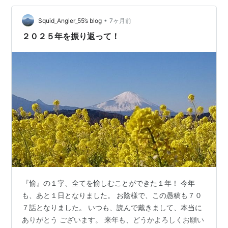
る。 「アメリカ国内に海から流入する麻薬のほとんどが
ベネズエラから密輸されている」 …
•
Squid_Angler_55’s blog
7ヶ月前
２０２５年を振り返って！
『愉』の１字、全てを愉しむことができた１年！ 今年
も、あと１日となりました。 お陰様で、この愚稿も７０
７話となりました。 いつも、読んで戴きまして、本当に
ありがとう ございます。 来年も、どうかよろしくお願い