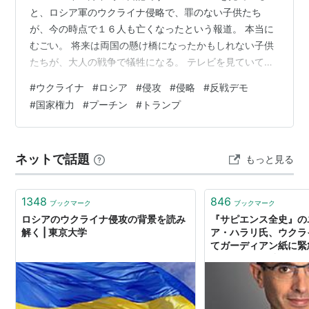
と、ロシア軍のウクライナ侵略で、罪のない子供たち
が、今の時点で１６人も亡くなったという報道。 本当に
むごい。 将来は両国の懸け橋になったかもしれない子供
たちが、大人の戦争で犠牲になる。 テレビを見ていて
も、涙が出てくる。 １６人の子供たちの命を奪ったプー
#
ウクライナ
#
ロシア
#
侵攻
#
侵略
#
反戦デモ
チン大統領とその取り巻き連中は当然、戦争犯罪人とし
#
国家権力
#
プーチン
#
トランプ
て処罰すべきだろう。 本人たちもそれがわかっているか
ら、核兵器まで使おうと、自己保全のために狂ってしま
っている。 幸いなのは、ロシア国内で逮捕覚悟で異例の
ネットで話題
もっと見る
反戦デモが行われていること。 良識あるロシア国民の勇
気ある行動に頭が下がる。 苦難の時期は…
1348
846
ブックマーク
ブックマーク
ロシアのウクライナ侵攻の背景を読み
『サピエンス全史』の
解く | 東京大学
ア・ハラリ氏、ウクラ
てガーディアン紙に緊
開！｜Web河出