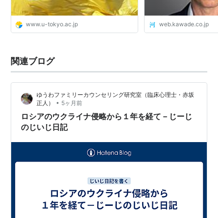
www.u-tokyo.ac.jp
web.kawade.co.jp
関連ブログ
ゆうわファミリーカウンセリング研究室（臨床心理士・赤坂
•
正人）
5ヶ月前
ロシアのウクライナ侵略から１年を経て－じーじ
のじいじ日記