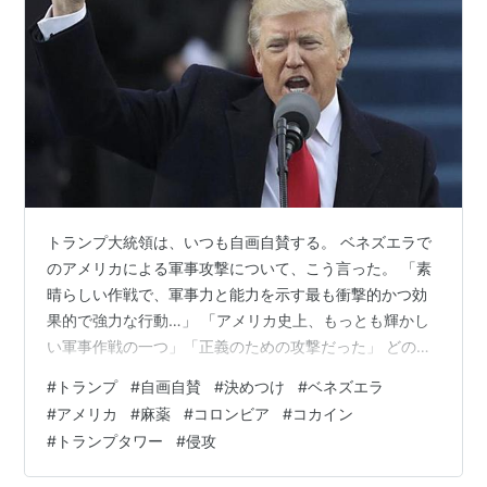
トランプ大統領は、いつも自画自賛する。 ベネズエラで
のアメリカによる軍事攻撃について、こう言った。 「素
晴らしい作戦で、軍事力と能力を示す最も衝撃的かつ効
果的で強力な行動…」 「アメリカ史上、もっとも輝かし
い軍事作戦の一つ」「正義のための攻撃だった」 どの口
が言う！盗人猛々しいとは、まさにこのことを言うんだ
#
トランプ
#
自画自賛
#
決めつけ
#
ベネズエラ
ろう。 問題山積の国にせよ、独立国に勝手に侵攻し、大
#
アメリカ
#
麻薬
#
コロンビア
#
コカイン
統領を連れ去るまでした。 これではウクライナ侵攻をし
#
トランプタワー
#
侵攻
たロシアと同じことで、ロシアを非難できない。 また、
トランプ氏には自画自賛の上に勝手な”決めつけ”が加わ