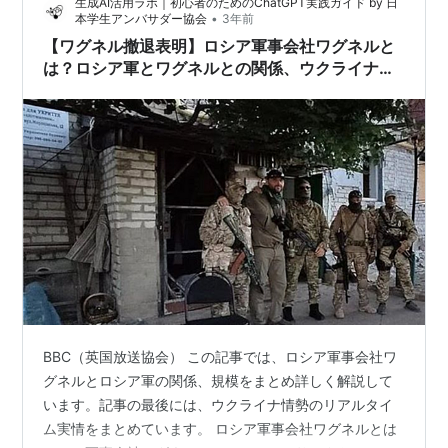
生成AI活用ラボ｜初心者のためのChatGPT実践ガイド by 日
て徹底抗戦を宣言した。この歴史的瞬間に、大統領を囲
•
本学生アンバサダー協会
3年前
んでいた側近…
【ワグネル撤退表明】ロシア軍事会社ワグネルと
は？ロシア軍とワグネルとの関係、ウクライナ情
勢の現状を詳しく解説！
BBC（英国放送協会） この記事では、ロシア軍事会社ワ
グネルとロシア軍の関係、規模をまとめ詳しく解説して
います。記事の最後には、ウクライナ情勢のリアルタイ
ム実情をまとめています。 ロシア軍事会社ワグネルとは