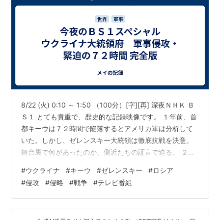
8/22 (火) 0:10 ～ 1:50 （100分）[字][再] 深夜ＮＨＫ Ｂ
Ｓ１ とても貴重で、歴史的な記録映像です。 １年前、首
都キーウは７２時間で陥落するとアメリカ軍は分析して
いた。しかし、ゼレンスキー大統領は徹底抗戦を決意。
舞台裏で何があったのか、側近たちの証言で迫る。 ２０
２２年２月２４日、ロシアによるウクライナ侵攻が始ま
#
ウクライナ
#
キーウ
#
ゼレンスキー
#
ロシア
った。欧米諸国は７２時間でキーウは陥落すると、ゼレ
#
侵攻
#
侵略
#
戦争
#
テレビ番組
ンスキー大統領に脱出用ヘリコプターを用意した。しか
し、ゼレンスキー大統領はこれを拒否。翌２５日「我々
はキーウにいる、独立を守るために戦う」と世界に向け