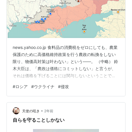
news.yahoo.co.jp 食料品の消費税をゼロにしても、農業
保護のために高価格維持政策を行う農政の転換をしない
限り、物価高対策は叶わない」という――。 （中略） 鈴
木大臣は、「農政は価格にコミットしない」と言うが、
それは価格を下げることには関与しないということで、
価格を減反強化で引き上げることには、これまでと同様
#
ロシア
#
ウクライナ
#
侵攻
コミットするのだ。農政の目には消費者は写らないらし
い。このままでは、コメの値段が5キロ4000円を切るこ
とはない。 かれらは、国民のために仕事をしているので
•
はない。高米価で零細兼業農家を維持し、その兼業所得
天使の呟き
2年前
を預金としてウォールストリートで運用するJA農協のた
自らを守ることしかない
めに働いているのだ。…