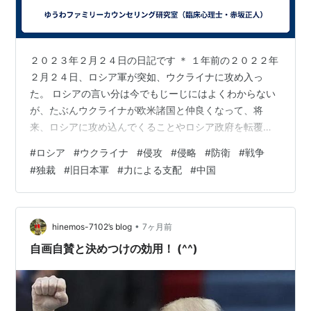
２０２３年２月２４日の日記です ＊ １年前の２０２２年
２月２４日、ロシア軍が突如、ウクライナに攻め入っ
た。 ロシアの言い分は今でもじーじにはよくわからない
が、たぶんウクライナが欧米諸国と仲良くなって、将
来、ロシアに攻め込んでくることやロシア政府を転覆さ
せることなどを不安に思ったことにあるらしい（ロシア
#
ロシア
#
ウクライナ
#
侵攻
#
侵略
#
防衛
#
戦争
はネオナチを退治するためだというが、ネオナチは自由
#
独裁
#
旧日本軍
#
力による支配
#
中国
や民主主義を認めていないロシアのほうではないかとじ
ーじなどは思ってしまう）。 ロシアは昔、ナポレオンの
フランスやヒトラーのドイツに攻められた体験がある
し、ソビエト連邦の崩壊を経験しているので、その不安
•
hinemos-7102’s blog
7ヶ月前
はわからないではないが、自分が同じことをやっては…
自画自賛と決めつけの効用！ (^^)