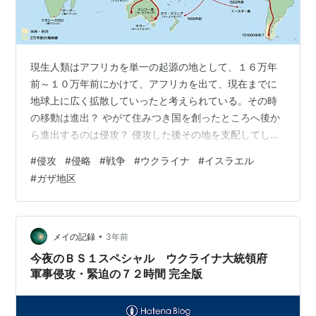
現生人類はアフリカを単一の起源の地として、１６万年
前～１０万年前にかけて、アフリカを出て、現在までに
地球上に広く拡散していったと考えられている。その時
の移動は進出？ やがて住みつき国を創ったところへ後か
ら進出するのは侵攻？ 侵攻した後その地を支配してしま
ったら侵略？ 侵攻の場面で争いになって互いに戦えばそ
#
侵攻
#
侵略
#
戦争
#
ウクライナ
#
イスラエル
れは戦争？そう考えると人類の歴史は戦争の歴史？先進
#
ガザ地区
国でも先住民との関係が議論にはなるものの未だ不可解
なままだ 日本で先住民の土地へ進出したのは侵攻？ 先住
民との関係は全く問題はないのか？
•
メイの記録
3年前
今夜のＢＳ１スペシャル ウクライナ大統領府
軍事侵攻・緊迫の７２時間 完全版