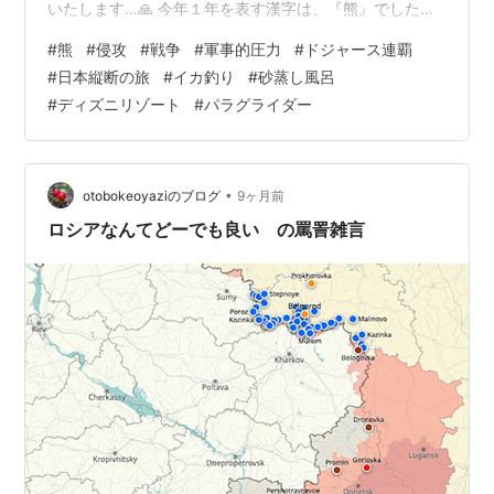
いたします…🙏 今年１年を表す漢字は、『熊』でした
ね…😱 野山に『どんぐり』などがなく、市街地にまで 出
#
熊
#
侵攻
#
戦争
#
軍事的圧力
#
ドジャース連覇
没し、農作物が荒らされ、多くの人的被害が 出てしまい
#
日本縦断の旅
#
イカ釣り
#
砂蒸し風呂
ました。 世界に目を向けると、『ウクライナ』のロシア
#
ディズニリゾート
#
パラグライダー
侵攻や『イスラエル・ガザ戦闘』などが続いて 中国によ
る『南シナ海』への『軍事的な圧力』 アメリカによる
『関税』で仕掛けた経済戦争と 各国のトップが身勝手な
『戦』を引き起こして 『暗い…
•
otobokeoyaziのブログ
9ヶ月前
ロシアなんてどーでも良い の罵詈雑言