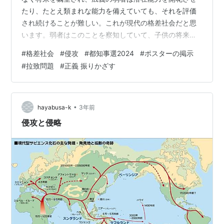
たり、たとえ類まれな能力を備えていても、それを評価
され続けることが難しい。これが現代の格差社会だと思
います。弱者はこのことを察知していて、子供の将来を
幸せに導けるかどうか、思案を重ねることで少子化を招
#
格差社会
#
侵攻
#
都知事選2024
#
ポスターの掲示
きます。物価高、円は160円の大台が間近です。子育て費
#
拉致問題
#
正義 振りかざす
用は大きく増えました。弱者にとっては自らを守ること
が、人生の使命となりつつあります。攻めることもでき
ますが、人をあてにすることはもうできません。攻めて
いるロシアとイスラエルの、決定的に異なることは2点あ
•
hayabusa-k
3年前
ります。①ロシアは非難を通り超して、欧米と分…
侵攻と侵略