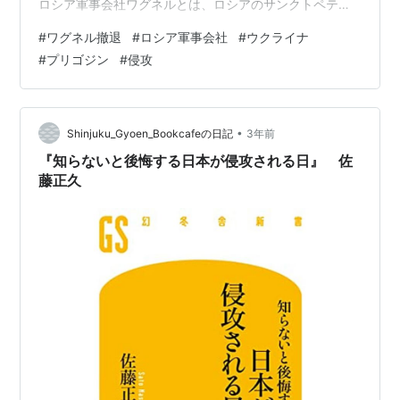
ロシア軍事会社ワグネルとは、ロシアのサンクトペテル
ブルクに本部を置く準軍事会社です。 一部メディアで
#
ワグネル撤退
#
ロシア軍事会社
#
ウクライナ
は、ロシア大統領ウラジーミル・プーチン氏の私兵と扱
#
プリゴジン
#
侵攻
われることもあります。 ロシア軍事会社ワグネルは、ロ
シアを代表とする民間軍事会社（PMC）で、2021年2月
のウクライナ侵攻の際には、ロシア国軍の支援、激戦地
バフムトでの前線も手がけていました。 ワグネル創設者
•
Shinjuku_Gyoen_Bookcafeの日記
3年前
プリゴジンとは ワグネル創設者エ…
『知らないと後悔する日本が侵攻される日』 佐
藤正久