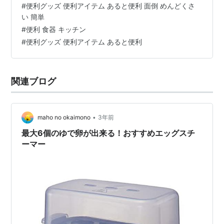
#
便利グッズ 便利アイテム あると便利 面倒 めんどくさ
キッチンバサミ OVK-2」 食材を切るだけではなく、栓抜
い 簡単
きや缶の蓋開けねじ蓋のを開ける用途にも使えます！ ✅
#
便利 食器 キッチン
特長 包丁を使わずにサクッとカット！ 分解できるから清
#
便利グッズ 便利アイテム あると便利
潔に保てる 鶏肉や魚の下処理にも◎ ＼ プロも愛用！ ／
【調理器具…
関連ブログ
•
maho no okaimono
3年前
最大6個のゆで卵が出来る！おすすめエッグスチ
ーマー