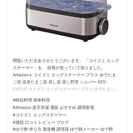
閲覧いただきありがとうございます。 「コイズミ エッグ
スチーマー」を、 祖母が使っていて知りました。
Amazon↓ コイズミ エッグスチーマー プラス ゆでたま
ご器 温泉たまご器 蒸し器 蒸し野菜 シルバー KES-
0401/S コイズミ エッグスチーマー プラス ゆでたまご器
温泉たまご器 蒸し器 蒸し野菜 シルバー KES-0401/S コ
#
時短料理 簡単料理
イズミ(Koizumi) Amazon 楽天市場↓ 【メーカー公式】
#
Amazon 楽天市場 通販 おすすめ 調理家電
エッグスチーマー コイズミ KES-0401 | 送料無料 ゆでた
#
コイズミ エッグスチーマー
まごメーカー 温泉卵器 ゆで卵 蒸し料理 簡単 温泉卵 茹で
#
感想 口コミ レビュー ブログ
卵 ゆで卵器 おすすめ 半熟たまご 固ゆで 卵 家電 ギフ…
#
ゆで卵 作り方 製造機 調理器 ゆで卵メーカー ゆで卵