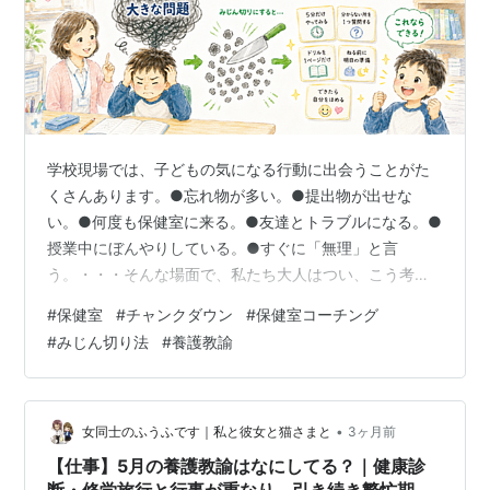
学校現場では、子どもの気になる行動に出会うことがた
くさんあります。●忘れ物が多い。●提出物が出せな
い。●何度も保健室に来る。●友達とトラブルになる。●
授業中にぼんやりしている。●すぐに「無理」と言
う。・・・そんな場面で、私たち大人はつい、こう考え
たくなります。「なぜ、できないのだろう？」「なぜ、
#
保健室
#
チャンクダウン
#
保健室コーチング
また同じことをするのだろう？」「なぜ、やる気が出な
#
みじん切り法
#
養護教諭
いのだろう？」もちろん、「なぜ」と考えることが悪い
わけではありません。背景を理解しようとする大切な問
いでもあります。けれども、子どもへの関わりの中で
「なぜ？」ばかりになると、子どもは責められているよ
•
女同士のふうふです｜私と彼女と猫さまと
3ヶ月前
うに感じることがあります。 ■「なぜ？」が責め言葉に
【仕事】5月の養護教諭はなにしてる？｜健康診
聞こ…
断・修学旅行と行事が重なり、引き続き繁忙期で