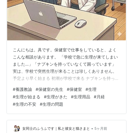
こんにちは。具です。保健室で仕事をしていると、よく
こんな相談があります。 「学校で急に生理が来てしまい
ました…」「ナプキンを持っていなくて困っています」
実は、学校で突然生理が来ることは珍しくありません。
予定より早く始まる 初潮が学校で来る ナプキンを持って
いない こうした状況に戸惑う生徒はとても多いです。 こ
#
養護教諭
#
保健室の先生
#
保健室
#
生理
の記事では、学校で生理が来たときの対処法を、養護教
#
生理が始まる
#
生理がきた
#
生理用品
#
月経
諭の立場から解説します。 💡結論：学校で生理が来た
#
生理の不安
#
生理の問題
ら、まず落ち着いて行動すれば大丈夫 🚽まずはトイレで
落ち着いて確認する 🌼ナプキンがないときの対処法 ①
友達に借りる ②保健室へ行く 🏫保健室で実際によくあ
る相談 🩲服に血がついたときの…
•
女同士のふうふです｜私と彼女と猫さまと
5ヶ月前