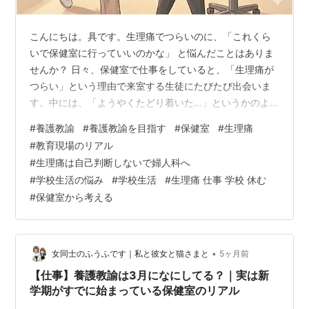
こんにちは。具です。生理痛でつらいのに、「これくら
いで保健室に行っていいのかな」 と悩んだことはありま
せんか？ 日々、保健室で仕事をしていると、「生理痛が
つらい」という理由で来室する生徒にたびたび出会いま
す。中には、「ようやくたどり着いた…」というかのよ
うに、体を引きずるようにして入ってくる、症状が重い
#
養護教諭
#
養護教諭を目指す
#
保健室
#
生理痛
生徒も。 ーー何度も行ったら迷惑かも。 ーー甘えだと思
#
教育現場のリアル
われたらどうしよう。 生徒と話していて、生理痛で保健
#
生理痛は自己判断しないで婦人科へ
室へ行くことはダメなんじゃないかと思っている子がい
#
学校生活の悩み
#
学校生活
#
生理痛 仕事 学校 休む
ることがわかりました。実際に「生理痛くらいで」と言
#
保健室から考える
われた経験がある子もいれば、「なんとなく」そう思い
込んでいる子もいて、生理痛で苦しんでいる…
•
女同士のふうふです｜私と彼女と猫さまと
5ヶ月前
【仕事】養護教諭は3月になにしてる？｜実は新
学期がすでに始まっている保健室のリアル