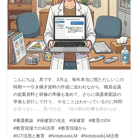
こんにちは。具です。3月は、毎年本当に慌ただしいこの
時期ーー引き継ぎ資料の作成に追われながら、職員会議
の提案資料と研修の準備も進めて、さらに保護者面談の
準備も並行して行う。 やることはわかっているのに時間
が足りない…… 気づけば、「目の前の仕事を終わらせる
こと」が優先になっていて、子どもとゆっくり向き合う
#
養護教諭
#
保健室の先生
#
保健室
#
教育のDX
余裕とか、会話を楽しむ余裕とか、教員にとって一番大
#
教育現場でのAI活用
#
教育現場から
切なものが抜け落ちているような感覚がいつもありまし
#
ICT活用と教育
#
NotebookLM
#
NotebookLM活用