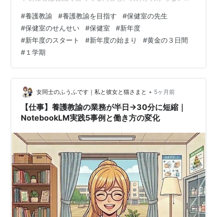
すよね…） ４月の学校は、新しいクラスが始まったばか
#
養護教諭
#
養護教諭を目指す
#
保健室の先生
りで大きな行事はありません。ただ、養護教諭にとって
#
保健室のせんせい
#
保健室
#
新年度
はこの時期が繁忙期。目の前に迫る健診に向けて、日夜
#
新年度のスタート
#
新年度の始まり
#
黄金の３日間
準備と事後措置に追われる毎日が続きます。 今回は、そ
#
１学期
んな忙しい養護教諭が4月にどんな仕事をしているのかを
まとめてみます。 🌸4月の養護教諭の主な仕事 配付書類
の準備 保健データの切り替え作業 会議へ…
•
女同士のふうふです｜私と彼女と猫さまと
5ヶ月前
【仕事】養護教諭の業務が半日→30分に短縮｜
NotebookLM実践5事例と働き方の変化