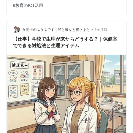
た。 養護教諭の仕事は、正確さと抜け漏れのなさが求め
#
教育のICT活用
られます。でも同時に、「余裕そうに見せる」というの
も大事。この両立が難しくなるのが春🌸 余裕のない保健
室にはしたくない。そう思って私は、「いか…
•
女同士のふうふです｜私と彼女と猫さまと
5ヶ月前
【仕事】学校で生理が来たらどうする？｜保健室
でできる対処法と生理アイテム