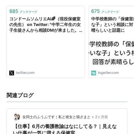
885
675
ブックマーク
ブックマーク
コンドームソムリエAi🌈（現役保健室
中学校教師の「保健室
の先生） on Twitter: "中学二年生の女
な子」という相談に対
子生徒さんから相談DMが来ました。
晴らしいと話題に
「彼氏に誘われてすることになったの
ですが妊娠は避けたいのでコンドーム
を買おうと思います。どこに売ってい
て、どうやって使うのかがわかりませ
ん。教えてください。」 というもので
した。 なのでここでその返信を続けた
いと思います。"
twitter.com
togetter.com
関連ブログ
•
女同士のふうふです｜私と彼女と猫さまと
2ヶ月前
【仕事】6月の養護教諭はなにしてる？｜見えな
い仕事が一気に増える保健室。