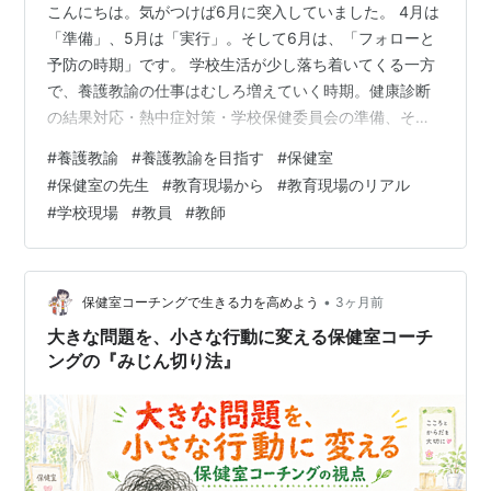
こんにちは。気がつけば6月に突入していました。 4月は
「準備」、5月は「実行」。そして6月は、「フォローと
予防の時期」です。 学校生活が少し落ち着いてくる一方
で、養護教諭の仕事はむしろ増えていく時期。健康診断
の結果対応・熱中症対策・学校保健委員会の準備、そし
て子どもたちの心のケアーー表からは見えにくい仕事が
#
養護教諭
#
養護教諭を目指す
#
保健室
多いのが6月の特徴です。 今回は、6月の養護教諭がどん
#
保健室の先生
#
教育現場から
#
教育現場のリアル
な仕事をしているのかをご紹介します。 ☂️6月の養護教諭
#
学校現場
#
教員
#
教師
の主な仕事 健康診断の事後措置 熱中症対策が本格化 学
校保健委員会の準備 💔心因性の来室が増える時期 なぜ6
月に増えるのか 🌈おわりに：忙しいけど余裕も出てくる
保健室 ☂️6月の養護…
•
保健室コーチングで生きる力を高めよう
3ヶ月前
大きな問題を、小さな行動に変える保健室コーチ
ングの『みじん切り法』