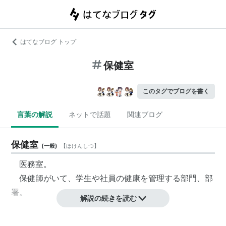
はてなブログ トップ
保健室
このタグでブログを書く
言葉の解説
ネットで話題
関連ブログ
保健室
(
一般
)
【
ほけんしつ
】
医務室。
保健師がいて、学生や社員の健康を管理する部門、部
署。
解説の続きを読む