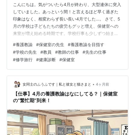
こんにちは。気がついたら4月が終わり、大型連休に突入
していました。あっという間！と言えるほど早く過ぎた
印象はなく、相変わらず長い長い4月でした…。 さて、5
月の学校は子どもたちの疲労もグッと増え、保健室への
来室が増え始める時期です。学校行事も少しずつ始ま
り、中学校の場合は部活動も活発になる頃です。 養護教
#
養護教諭
#
保健室の先生
#
養護教諭を目指す
諭にとってはこの時期、業務が一気に重なる「ピークの
#
学校の先生
#
教員
#
教師の仕事
#
先生の仕事
大きな山」でもあります。 今回は、5月の養護教諭がど
#
修学旅行
#
健康診断
#
保健室
んな仕事をしているのかをまとめてみます。 🎏5月の養
護教諭の主な仕事 続・健康診断 修学旅行・宿泊行事の引
率 保護者会での情報発信 🏫5月の保健室 🌈おわりに：見
えにくい負担 🎏5月の養護教諭…
•
女同士のふうふです｜私と彼女と猫さまと
4ヶ月前
【仕事】4月の養護教諭はなにしてる？｜保健室
の“繁忙期”到来！