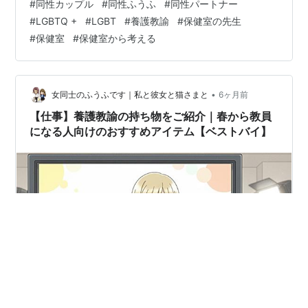
#
同性カップル
#
同性ふうふ
#
同性パートナー
し今も不安なら、ぜひこの記事を読んでください。 私は
#
LGBTQ +
#
LGBT
#
養護教諭
#
保健室の先生
10年以上、養護教諭として勤務し、自身もセクシュアル
#
保健室
#
保健室から考える
マイノリティ当事者です。これまで何人もの生徒からカ
ミングアウトを受けてきたし、先生方からの相談も受け
てきました。 その経験を持って、教員だからこそ大切な
ことは、専門的な知識よりも“心理的安全…
•
女同士のふうふです｜私と彼女と猫さまと
6ヶ月前
【仕事】養護教諭の持ち物をご紹介｜春から教員
になる人向けのおすすめアイテム【ベストバイ】