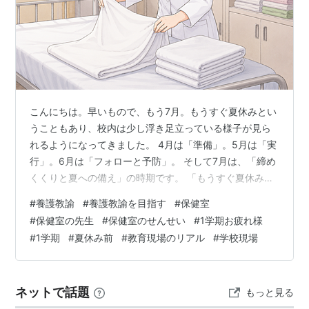
こんにちは。早いもので、もう7月。もうすぐ夏休みとい
うこともあり、校内は少し浮き足立っている様子が見ら
れるようになってきました。 4月は「準備」。5月は「実
行」。6月は「フォローと予防」。 そして7月は、「締め
くくりと夏への備え」の時期です。 「もうすぐ夏休みだ
から、学校も少し落ち着くのでは？」ーーそう思われる
#
養護教諭
#
養護教諭を目指す
#
保健室
かもしれません。 しかし養護教諭にとって7月は、1学期
#
保健室の先生
#
保健室のせんせい
#
1学期お疲れ様
を締めくくる仕事と、2学期に向けた準備が重なる時期
#
1学期
#
夏休み前
#
教育現場のリアル
#
学校現場
で、地味に忙しくしています。 今回は、7月の養護教諭
がどんな仕事をしているのかをご紹介します。 🌻7月の
養護教諭の主な仕事 🥼養護教諭が7月にしていること
ネットで話題
もっと見る
【連携編】 予防で熱中症から子…