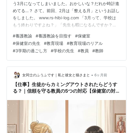
う3月になってしまいました。おかしいな？だれか時計進
めてる…？ さて。前回、2月は「整える月」というお話し
をしました。 www.rs-hibi-log.com 「3月って、学校は
もう終わりですよね？」「先生も暇になるんですか？」
そんな風に想像する方もいるかもしれませんが、3月は一
#
養護教諭
#
養護教諭を目指す
#
保健室
年の中でも特別な意味を持つ時期です。なぜなら、「今
#
保健室の先生
#
教育現場
#
教育現場のリアル
年度を終わらせる仕事」と「来年度を始める準備」が同
#
3学期の過ごし方
#
学校の先生
#
教員
#
教師
時にやってくるから。 今回は、普段あまり知られていな
い「養護教諭の3月のお仕事」について、保健室のリアル
をお話しします。（ただし、ここで書いている内容は、
現任校の話で…
•
女同士のふうふです｜私と彼女と猫さまと
6ヶ月前
【仕事】生徒からカミングアウトされたらどうす
る？｜信頼を守る教員の5つの対応【保健室の対
応】