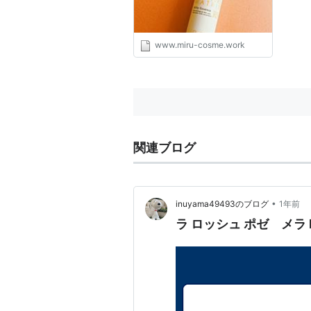
www.miru-cosme.work
関連ブログ
•
inuyama49493のブログ
1年前
ラ ロッシュ ポゼ メラ