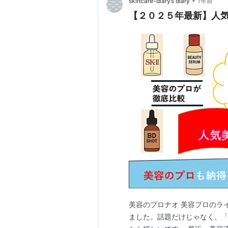
•
skincare-diary’s diary
1年前
【２０２５年最新】人気
美容のプロナオ 美容プロのラ
ました。話題だけじゃなく、「