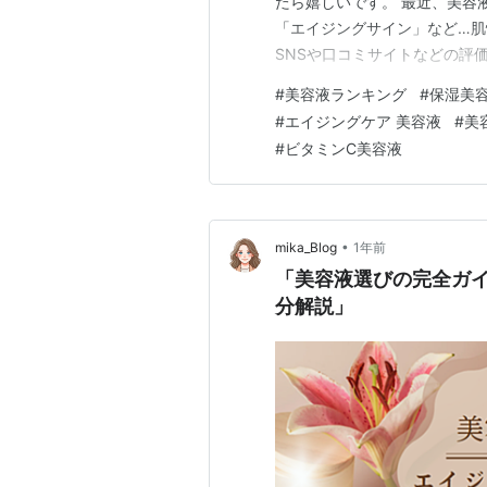
たら嬉しいです。 最近、美容
「エイジングサイン」など…
SNSや口コミサイトなどの評
スト5」をまとめました！ 美
#
美容液ランキング
#
保湿美
と乳液があれば十分なんじゃ
#
エイジングケア 美容液
#
美
かよく分からない…」 そんな
#
ビタミンC美容液
•
mika_Blog
1年前
「美容液選びの完全ガ
分解説」