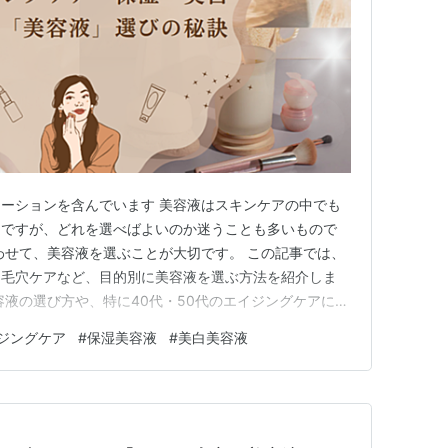
ーションを含んでいます 美容液はスキンケアの中でも
ムですが、どれを選べばよいのか迷うことも多いもので
わせて、美容液を選ぶことが大切です。 この記事では、
、毛穴ケアなど、目的別に美容液を選ぶ方法を紹介しま
容液の選び方や、特に40代・50代のエイジングケアに最
解説します。 美容液の選び方ガイド 1-1: 目的別の美
ジングケア
#
保湿美容液
#
美白美容液
・美白・毛穴ケア 1-2: 肌質に合った美容液の見つけ
向け 1…