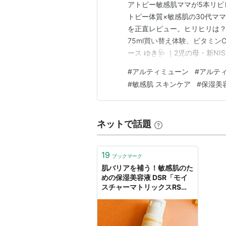
アトピー敏感肌ママが5本リピ
トピー体質×敏感肌の30代マ
を正直レビュー。ヒリヒリは
75ml買い替え体験、ビタミン
ース ゆき🩺 ｜2児の母・新N
ク）を含みます。当サイトはA
#
アルティミューン
#
アルテ
います。 📋 この記事の目次
#
敏感肌 スキンケア
#
保湿美
い ② 結論｜5本使って感じた
ネットで話題
19
ブックマーク
肌バリアを補う！敏感肌のた
めの保湿美容液 DSR「モイ
スチャーマトリックスRS」 -
miru's cosme