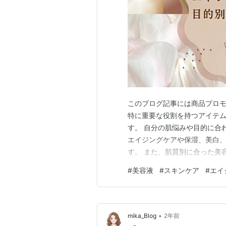
このブログ記事には商品プロモ
特に重要な役割を持つアイテ
す。 自分の肌悩みや目的に合
エイジングケアや保湿、美白
す。 また、肌質別に合った美
適な美容液成分についても詳しく
#
美容液
#
スキンケア
#
エイ
容液選び｜エイジングケア・保湿
方｜乾燥肌・敏感肌・オイリー肌
•
mika_Blog
2年前