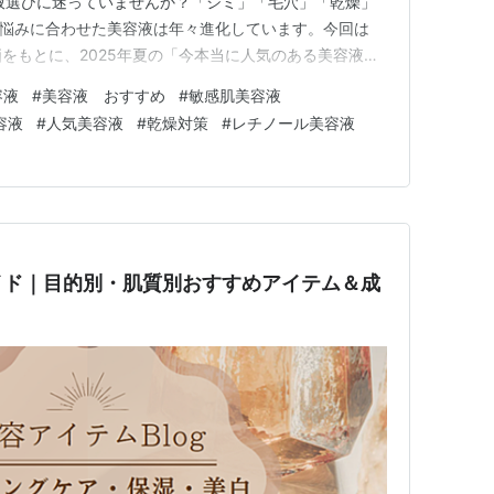
液選びに迷っていませんか？「シミ」「毛穴」「乾燥」
肌悩みに合わせた美容液は年々進化しています。今回は
価をもとに、2025年夏の「今本当に人気のある美容液ベ
容液って、けっきょく何なの？【図でわかる】 「化粧水
容液
#
美容液 おすすめ
#
敏感肌美容液
ないの？」「美容液ってなんとなく高いし、効果があるの
容液
#
人気美容液
#
乾燥対策
#
レチノール美容液
声、よく聞きます。 で…
イド｜目的別・肌質別おすすめアイテム＆成