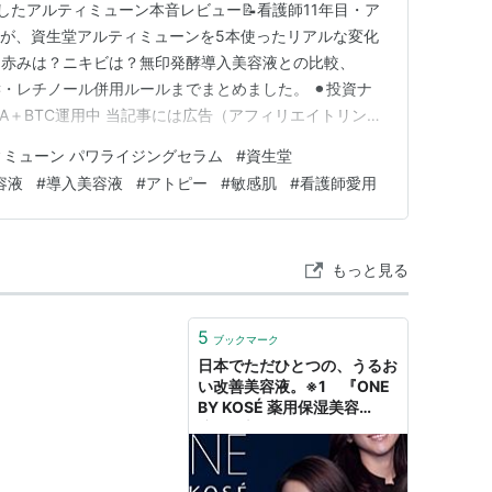
したアルティミューン本音レビュー📝看護師11年目・ア
マが、資生堂アルティミューンを5本使ったリアルな変化
？赤みは？ニキビは？無印発酵導入美容液との比較、
C・レチノール併用ルールまでまとめました。 ⚫︎投資ナ
ISA＋BTC運用中 当記事には広告（アフィリエイトリン
mazonのアソシエイトとして適格販売により収入を得て
ィミューン パワライジングセラム
#
資生堂
 ① はじめに｜敏感肌のスキンケア選びって、本当に難し
容液
#
導入美容液
#
アトピー
#
敏感肌
#
看護師愛用
変…
もっと見る
5
ブックマーク
日本でただひとつの、うるお
い改善美容液。※1 『ONE
BY KOSÉ 薬用保湿美容
液』 新TV-CM 3 篇 1 月
20 日(金)から 全国でオンエ
ア