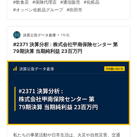
#
飲食店
#
保険代理店
#
通信販売
#
化粧品
「しあわせ（Happy）」と「こころ（herz）」を冠し、
#
オッペン化粧品グループ
#
吹田市
「しあわせ仕掛け人」を自称する同社は、どのような経
営を行っているのか。第16期決算公告から、その財務状
況と事業の多様性に迫ります。 【決算ハイライト（第16
期）】資産合計: 227百万円 (約2…
•
決算公告データ倉庫
1年前
#2371 決算分析 : 株式会社甲南保険センター 第
79期決算 当期純利益 23百万円
私たちの事業活動や日常生活は、火災や自然災害、交通