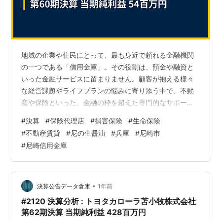
地域の企業や住民にとって、最も身近で頼れる金融機関
の一つである「信用金庫」。その役割は、預金や融資と
いった金融サービスに留まりません。顧客が抱える様々
な経営課題やライフプランの悩みに寄り添う中で、不動
産や保険といった、金融の枠を超えた専門的なサポート
が求められる場面も少なくありません。そうしたニーズ
#
決算
#
保険代理店
#
損害保険
#
生命保険
に応えるため、多くの信用金庫は、専門的なサービスを
#
不動産賃貸
#
尼の生醤油
#
兵庫
#
尼崎市
提供する関連会社を持っています。 今回は、兵庫県尼崎
#
尼崎信用金庫
市を拠点とする大手信用金庫「尼崎信用金庫」の系列企
業として、地域の顧客を支える「尼新実業株式会社」の
決算を読み解きます。保険代理店と不動産事業を両輪と
しながら、さらには「醤油」の販売まで手掛けるとい…
•
決算公告データ倉庫
1年前
#2120 決算分析 : トヨタカローラ苫小牧株式会社
第62期決算 当期純利益 428百万円