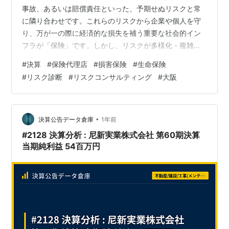
事故、あるいは賠償責任といった、予期せぬリスクと常
に隣り合わせです。これらのリスクから企業や個人を守
り、万が一の際に経済的な損失を補う重要な社会的イン
フラが「保険」です。しかし、リスクが多様化・複雑化
する現代において、単に既成の保険商品を販売するだけ
#
決算
#
保険代理店
#
損害保険
#
生命保険
では、顧客が抱える真の課題を解決することはできませ
#
リスク診断
#
リスクコンサルティング
#
大阪
ん。顧客の事業内容や生活を深く理解し、潜在的なリス
クを洗い出し、最適な解決策を提案する。そんな高度な
専門性が求められます。今回は、1932年（昭和7年）の
創業から90年以上にわたり、大阪を拠点にリスクマネジ
•
決算公告データ倉庫
1年前
メントのプロフェッショナルとして歩み続けてき…
#2128 決算分析 : 尼新実業株式会社 第60期決算
当期純利益 54百万円