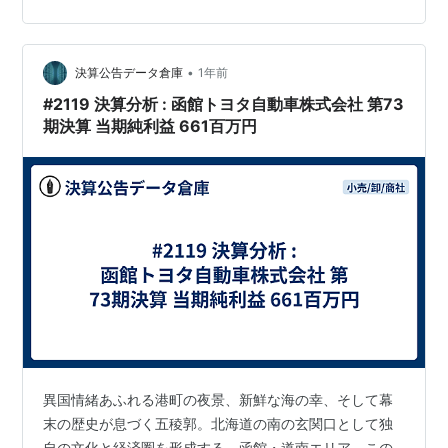
地域社会と共に歩んできた老舗ディーラー、「トヨタカ
ローラ苫小牧株式会社」の決算を読み解きます。自己資
本比率が60%を超えるという驚異的な財務基盤…
•
決算公告データ倉庫
1年前
#2119 決算分析 : 函館トヨタ自動車株式会社 第73
期決算 当期純利益 661百万円
異国情緒あふれる港町の夜景、新鮮な海の幸、そして幕
末の歴史が息づく五稜郭。北海道の南の玄関口として独
自の文化と経済圏を形成する、函館・道南エリア。この