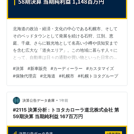
北海道の政治・経済・文化の中心である札幌市、そして
そのベッドタウンとして発展を続ける石狩、江別、恵
庭、千歳、さらに観光地として名高い小樽や倶知安まで
を含む広大な「道央エリア」。この地域に暮らす人々に
とって、自動車は日々の通勤や買い物といった日常の足
から、四季折々の美しい自然を楽しむレジャーまで、生
#
決算
#
新車販売
#
カーディーラー
#
カスタマイズ
活を豊かに彩るための重要なパートナーです。特に北海
#
保険代理店
#
北海道
#
札幌市
#
札幌トヨタグループ
道最大の人口を抱える札幌都市圏では、多様化するライ
フスタイルに応える多彩な車種と、信頼できる高品質な
アフターサービスが強く求められます。 今回は、この北
海道最大の自動車マーケットである道央圏に20店舗以上
•
決算公告データ倉庫
1年前
の強力な地盤を築き、札幌トヨタグループの中核を担…
#2115 決算分析 : トヨタカローラ道北株式会社 第
59期決算 当期純利益 167百万円