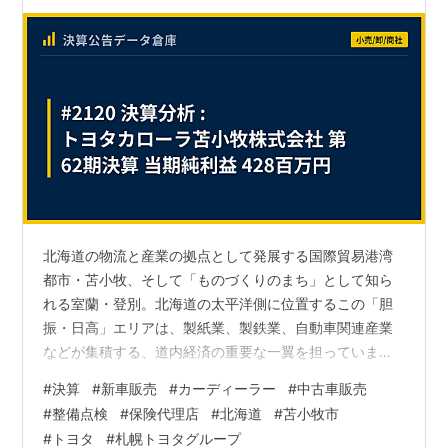
北海道の物流と産業の拠点として発展する国際貿易港湾
都市・苫小牧、そして「ものづくりのまち」として知ら
れる室蘭・登別。北海道の太平洋側に位置するこの「胆
振・日高」エリアは、製紙業、製鉄業、自動車関連産業
などが集積する、道内経済の重要な一翼を担っていま
す。この地域で暮らす人々や活気ある企業にとって、自
#
決算
#
新車販売
#
カーディーラー
#
中古車販売
動車は日々の移動から産業活動まで、あらゆる場面で欠
#
整備点検
#
保険代理店
#
北海道
#
苫小牧市
かせないパートナーです。 今回は、この胆振・日高エリ
#
トヨタ
#
札幌トヨタグループ
アに深く根ざし、1963年の創業から60年以上にわたって