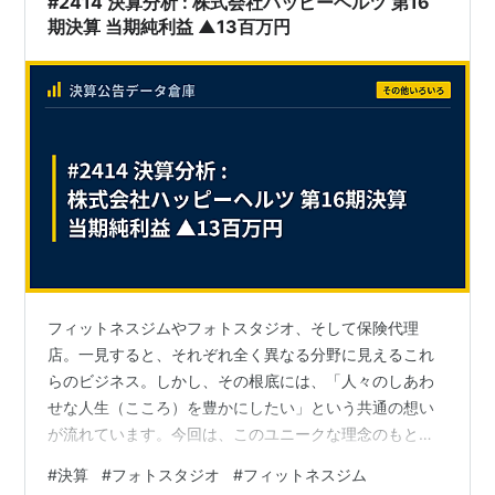
#2414 決算分析 : 株式会社ハッピーヘルツ 第16
期決算 当期純利益 ▲13百万円
フィットネスジムやフォトスタジオ、そして保険代理
店。一見すると、それぞれ全く異なる分野に見えるこれ
らのビジネス。しかし、その根底には、「人々のしあわ
せな人生（こころ）を豊かにしたい」という共通の想い
が流れています。今回は、このユニークな理念のもと、
多様なライフスタイル事業を展開する、大阪府吹田市の
#
決算
#
フォトスタジオ
#
フィットネスジム
「株式会社ハッピーヘルツ」に焦点を当てます。社名に