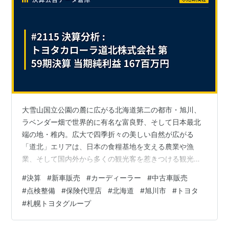
大雪山国立公園の麓に広がる北海道第二の都市・旭川、
ラベンダー畑で世界的に有名な富良野、そして日本最北
端の地・稚内。広大で四季折々の美しい自然が広がる
「道北」エリアは、日本の食糧基地を支える農業や漁
業、そして国内外から多くの観光客を惹きつける観光業
が盛んな地域です。この広大な大地で暮らす人々にとっ
#
決算
#
新車販売
#
カーディーラー
#
中古車販売
て、自動車は単なる移動手段ではなく、日々の生活と経
#
点検整備
#
保険代理店
#
北海道
#
旭川市
#
トヨタ
済活動に欠かせない、まさに"足"そのものと言えるでし
#
札幌トヨタグループ
ょう。 今回は、この道北エリア一円に9店舗のネットワ
ークを広げ、1966年の創業から半世紀以上にわたって地