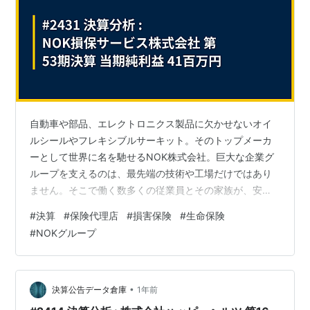
自動車や部品、エレクトロニクス製品に欠かせないオイ
ルシールやフレキシブルサーキット。そのトップメーカ
ーとして世界に名を馳せるNOK株式会社。巨大な企業グ
ループを支えるのは、最先端の技術や工場だけではあり
ません。そこで働く数多くの従業員とその家族が、安心
して日々の生活を送り、仕事に邁進できる環境、すなわ
#
決算
#
保険代理店
#
損害保険
#
生命保険
ち福利厚生もまた、企業の重要な基盤です。 今回は、そ
#
NOKグループ
のNOKグループの福利厚生の一翼を担い、従業員に特化
した保険サービスを提供する専門企業、NOK損保サービ
ス株式会社の決算を分析します。 「企業内代理店」とい
うユニークなビジネスモデルと、それが生み出す驚異的
•
決算公告データ倉庫
1年前
な財務健全性の秘密に迫ります。 【決算ハ…