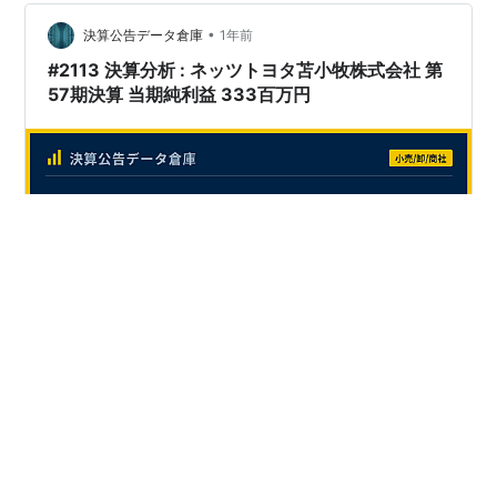
域住民のカーライフを支え続けてきた「トヨタカローラ
道北株式会社」の決算を読み解きます。北海道最大…
•
決算公告データ倉庫
1年前
#2113 決算分析 : ネッツトヨタ苫小牧株式会社 第
57期決算 当期純利益 333百万円
北海道の空の玄関口である新千歳空港や、国際的な貿易
港を擁し、製紙業をはじめとする工業都市として発展を
続ける苫小牧市。そして、鉄鋼業や観光業が盛んな室
蘭・登別エリア。これらの北海道南西部に広がる胆振・