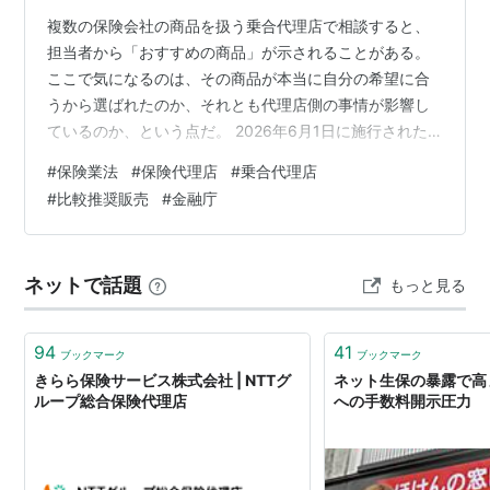
複数の保険会社の商品を扱う乗合代理店で相談すると、
担当者から「おすすめの商品」が示されることがある。
ここで気になるのは、その商品が本当に自分の希望に合
うから選ばれたのか、それとも代理店側の事情が影響し
ているのか、という点だ。 2026年6月1日に施行された
改正保険業法と関連する監督指針では、大規模な乗合代
#
保険業法
#
保険代理店
#
乗合代理店
理店の管理体制が強化され、比較説明や推奨販売の適正
#
比較推奨販売
#
金融庁
化も進められた。ただし、制度が変わったからといっ
て、相談者が何も確認しなくてよくなったわけではな
い。 この記事では、保険代理店の比較・推奨がどのよう
ネットで話題
もっと見る
な流れで行われるのかを整理し、契約前に聞いておきた
い5つの質問を示す。 この記事の要点 乗合代理…
94
41
ブックマーク
ブックマーク
きらら保険サービス株式会社 | NTTグ
ネット生保の暴露で高
ループ総合保険代理店
への手数料開示圧力