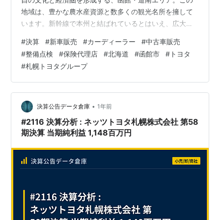
地域は、豊かな農水産資源と数多くの観光名所を擁して
います。新幹線で本州と結ばれているとはいえ、広大な
地域を自在に移動し、その魅力を満喫するには自動車が
#
決算
#
新車販売
#
カーディーラー
#
中古車販売
不可欠であり、地域住民の暮らしと活気ある産業を支え
#
整備点検
#
保険代理店
#
北海道
#
函館市
#
トヨタ
る重要な役割を担っています。 今回は、この道南エリア
#
札幌トヨタグループ
において、1953年（昭和28年）の創業から70年以上に
わたり地域社会と共に歩み続けてきた老舗ディーラー、
「函館トヨタ自動車株式会社」の決算を読み解きます。
自己資本比率64%超という驚異的な財務健全…
•
決算公告データ倉庫
1年前
#2116 決算分析 : ネッツトヨタ札幌株式会社 第58
期決算 当期純利益 1,148百万円