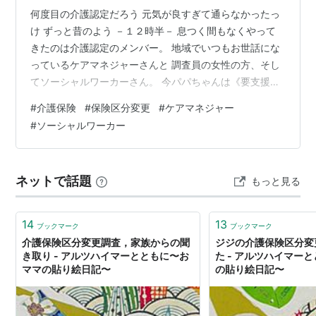
何度目の介護認定だろう 元気が良すぎて通らなかったっ
け ずっと昔のよう －１２時半－ 息つく間もなくやって
きたのは介護認定のメンバー。 地域でいつもお世話にな
っているケアマネジャーさんと 調査員の女性の方、そし
てソーシャルワーカーさん。 今パパちゃんは《要支援
１》 体力はとても低下していたが、いつも面談の時に冗
#
介護保険
#
保険区分変更
#
ケアマネジャー
談ばっかり言うので 「まだまだ元気」と認定が下りなか
#
ソーシャルワーカー
った💧 ケアマネジャーさんは男性の方だが、 いつも笑顔
でとても優しい。 なかなか要領を得ないパパちゃんの話
にも うんうん、と気長に付き合ってくださる方だ。 も
ネットで話題
もっと見る
う、数年のお付き合いをさせてもらっていた。 私が仕事
の時は、携帯へ連絡をマメに…
14
13
ブックマーク
ブックマーク
介護保険区分変更調査，家族からの聞
ジジの介護保険区分変
き取り - アルツハイマーとともに〜お
た - アルツハイマー
ママの貼り絵日記〜
の貼り絵日記〜