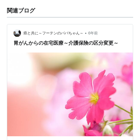
関連ブログ
•
癌と共に～フーテンのパパちゃん～
6年前
胃がんからの在宅医療～介護保険の区分変更～