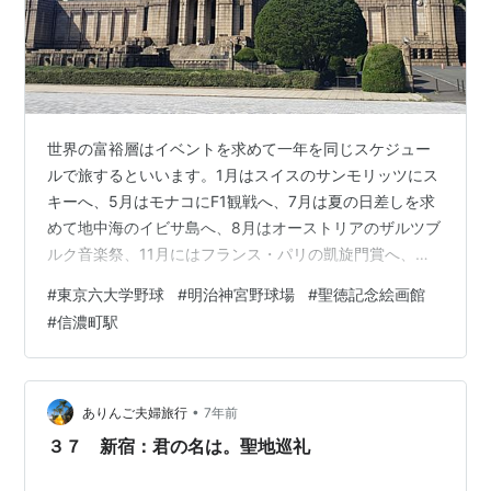
世界の富裕層はイベントを求めて一年を同じスケジュー
ルで旅するといいます。1月はスイスのサンモリッツにス
キーへ、5月はモナコにF1観戦へ、7月は夏の日差しを求
めて地中海のイビサ島へ、8月はオーストリアのザルツブ
ルク音楽祭、11月にはフランス・パリの凱旋門賞へ、と
いうように。これを｢ハイライフカレンダー｣というのだ
#
東京六大学野球
#
明治神宮野球場
#
聖徳記念絵画館
そうです。これと同じように、わが国のアマチュア野球
#
信濃町駅
界にもハイライフカレンダーがあるのをご存じでしょう
か？4月、9月は神宮球場に東京六大学野球観戦へ、7月
は東京ドームに都市対抗野球観戦へ、8月は甲子園に高校
野球観戦へ、11月は京セラドーム大阪に社会人野球日本
•
ありんご夫婦旅行
7年前
選手権へ、最後、神宮球場にもど…
３７ 新宿：君の名は。聖地巡礼