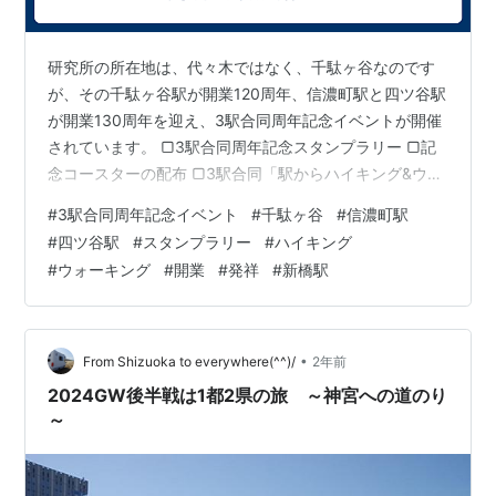
研究所の所在地は、代々木ではなく、千駄ヶ谷なのです
が、その千駄ヶ谷駅が開業120周年、信濃町駅と四ツ谷駅
が開業130周年を迎え、3駅合同周年記念イベントが開催
されています。 ▢3駅合同周年記念スタンプラリー ▢記
念コースターの配布 ▢3駅合同「駅からハイキング&ウォ
ーキングイベント」ほか。 千駄ヶ谷駅では、開業120周
#
3駅合同周年記念イベント
#
千駄ヶ谷
#
信濃町駅
年の駅から鉄道発祥の地へ 仲秋のお散歩コースとして、
#
四ツ谷駅
#
スタンプラリー
#
ハイキング
千駄ヶ谷から新橋駅まで、ウォーキングイベントが9/8～
#
ウォーキング
#
開業
#
発祥
#
新橋駅
行われる予定です。
•
From Shizuoka to everywhere(^^)/
2年前
2024GW後半戦は1都2県の旅 ～神宮への道のり
～