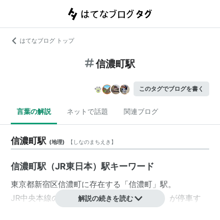
はてなブログ トップ
信濃町駅
このタグでブログを書く
言葉の解説
ネットで話題
関連ブログ
信濃町駅
(
地理
)
【
しなのまちえき
】
信濃町駅（JR東日本）駅キーワード
東京都
新宿区
信濃町
に存在する「信濃町」駅。
JR
中央本線
の駅。
中央・総武線（各駅停車）
が停車す
解説の続きを読む
る。