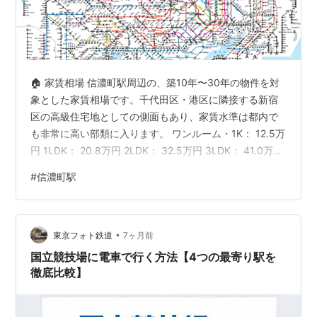
🏠 家賃相場 信濃町駅周辺の、築10年〜30年の物件を対
象とした家賃相場です。千代田区・港区に隣接する新宿
区の高級住宅地としての側面もあり、家賃水準は都内で
も非常に高い部類に入ります。 ワンルーム・1K： 12.5万
円 1LDK： 20.8万円 2LDK： 32.5万円 3LDK： 41.0万円
参照先：LIFULL HOME'S / SUUMO 家賃相場（2026年3
#
信濃町駅
月時点の市場公開データを基に算出） [PR] 信濃町駅 徒
歩10分以内の中古マンション一覧（Yahoo!不動産） 🚃
鉄道情報 JR中央・総武線（各駅停車）が利用可能で、新
•
宿・四ツ谷・御茶ノ水方面へのアクセスが非常にスムー
東京フォト鉄道
7ヶ月前
ズです…
国立競技場に電車で行く方法【4つの最寄り駅を
徹底比較】