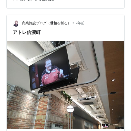
じません。 この後取り上げる予定のGW2日目、霞ヶ浦で
60kmサイクリングでしたが、この時も膝に異常は感じま
せんでした。 ジョギングはそのままの流れでさぼりっぱ
なしなので、何kmか走ったら…
•
商業施設ブログ（世相を斬る）
2年前
アトレ信濃町