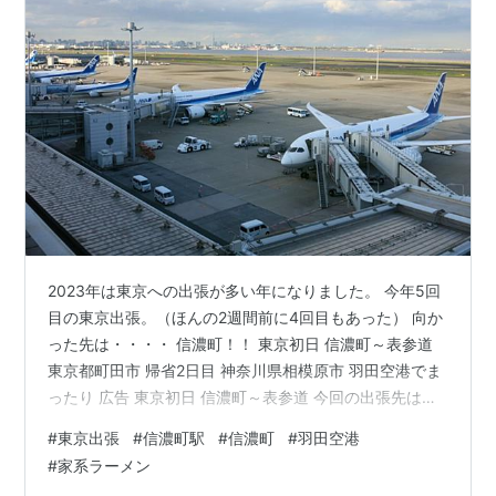
2023年は東京への出張が多い年になりました。 今年5回
目の東京出張。（ほんの2週間前に4回目もあった） 向か
った先は・・・・ 信濃町！！ 東京初日 信濃町～表参道
東京都町田市 帰省2日目 神奈川県相模原市 羽田空港でま
ったり 広告 東京初日 信濃町～表参道 今回の出張先は信
濃町と表参道です。 さてさて信濃町というと・・・・。
#
東京出張
#
信濃町駅
#
信濃町
#
羽田空港
野尻湖があったりナウマンゾウの博物館があったり黒姫
#
家系ラーメン
高原があったり・・・ ・・・・。 ちがーう！！！ その