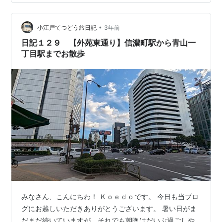
信濃町じゃなーーーい！！！ こっちだ！！！ 東京都心に
ある信濃町駅ね！ 少し前にこれの逆バージョンをやった
よね(笑) さてさて、信濃町っていうくらいだから長野県
•
小江戸てつどう旅日記
3年前
と関…
日記１２９ 【外苑東通り】信濃町駅から青山一
丁目駅までお散歩
みなさん、こんにちわ！ Ｋｏｅｄｏです。 今日も当ブロ
グにお越しいただきありがとうございます。 暑い日がま
だまだ続いていますが、それでも朝晩はだいぶ過ごしや