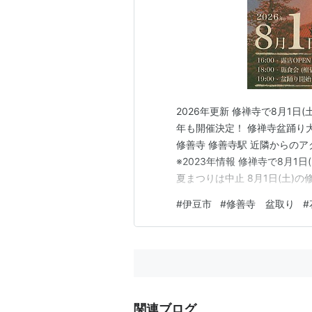
2026年更新 修禅寺で8月1日(
年も開催決定！ 修禅寺盆踊り
修善寺 修善寺駅 近隣からのアク
※2023年情報 修禅寺で8月1
夏まつりは中止 8月1日(土)
は新型コロナウイルス災禍により
#
伊豆市
#
修善寺 盆取り
#
が、2日(金)に伊豆箱根鉄道
関連ブログ