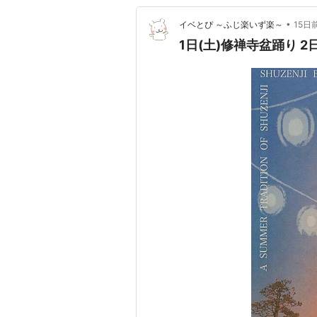
•
イベとぴ ～ふじ楽いず楽～
15日
1日(土)修禅寺盆踊り 