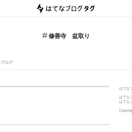
修善寺 盆取り
連ブログ
はてな
はてな
はてな
Copyrig