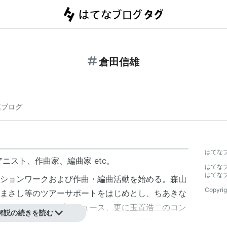
倉田信雄
連ブログ
はてな
ニスト、作曲家、編曲家 etc。
はてな
はてな
ションワークおよび作曲・編曲活動を始める。森山
Copyrig
まさし等のツアーサポートをはじめとし、ちあきな
グ、アレンジ、プロデュース、更に玉置浩二のコン
解説の続きを読む
また94年以降の倉本聰「ニングル」の舞台・ラジオ