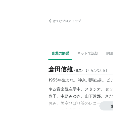
はてなブログ トップ
言葉の解説
ネットで話題
関
倉田信雄
(
音楽
)
【
くらたのぶお
】
1955年生まれ。神奈川県出身。ピア
ネム音楽院
在学中、スタジオ、セッ
良子、中島みゆき、山下達郎、さだ
おみ、美空ひばり等のレコーディン
サートの音楽監督などをつとめる。