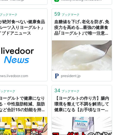
入浴法『中温反復浴』とは？運動
せずにジョギング20分の効果！
驚異の入浴法『中温反復浴』と
59
ブックマーク
ブックマーク
は？ - ライフハックブログKo's
が絶対食べない健康食品
血糖値を下げ､老化を防ぎ､免
Style...
ルーツ入りヨーグルト」
疫力を高める…最強の健康食
ライブドアニュース
品｢ヨーグルト｣で唯一注意す
るべきこと ｢飲むヨーグル
ト｣は無糖プレーンでも避け
たほうがいい
ews.livedoor.com
president.jp
34
ブックマーク
ブックマーク
ヨーグルトで健康になり
【ヨーグルトの作り方】腸内
る・中性脂肪軽減、脂肪
環境を整えて不調を解消して
など合計15の効能を持
健康になる【お手頃なヨーグ
本
ルトメーカー】｜魂を揺さぶ
るヨ！