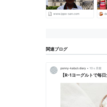
www.ippo-san.com
da
関連ブログ
•
ponny-kabu’s diary
10ヶ月前
【R-1ヨーグルトで毎