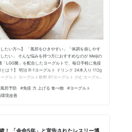
したい方へ】 「風邪をひきやすい」「体調を崩しやす
たい」 そんな悩みを持つ方におすすめなのが Meijiの
乳酸菌「LGG菌」を配合したヨーグルトで、毎日手軽に免疫
-1とは？】 明治 R-1ヨーグルト ドリンク 24本入り 112g
飲むヨーグルト ヨーグルト飲料 R1ヨーグルト のむヨーグル
ルト 送料無料 クール便価格：3,595円（税込、送料無
#
風邪予防
#
免疫 力 上げる 食べ物
#
ヨーグルト
天で購入 長年愛される歴史あ…
内環境改善
1歳！ 「余命5年」と宣告されたレスリー博