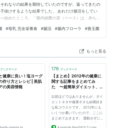
。それなりの結果を期待していたのですが、返ってきたの
子抜けするような結果でした。 あれだけ腸活をしてい
調べ始めたところ、「腸内細菌の器（ベース）は、赤ちゃ
る」という話に行き当たりました。 この事実を知った
菌
#
母乳 完全栄養食
#
腸活
#
腸内フローラ
#
善玉菌
に思っていたある光景と、頭の中でつながる感覚がありま
には、100歳以上のご…
もっと見る
176
ブックマーク
ブックマーク
と健康に良い！塩ヨーグ
【まとめ】2012年の健康に
の作り方とレシピ | 美肌
関する記事をまとめてみ
アの美容情報
た 〜超簡単ダイエット、脳
のクセ、1分仮眠法、ヨーグ
以前ほどではありませんが、ダイ
ルトレシピほか - ライフハッ
エットネタや健康ネタも結構好き
クブログKo's Style
な私コウスケです。 2012年にも
いくつか書いていたので、ここに
まとめておきます。 運動せずに
ジョギング20分の効果！驚異の
ihada-mania.jp
kosstyle.blog16.fc2.com