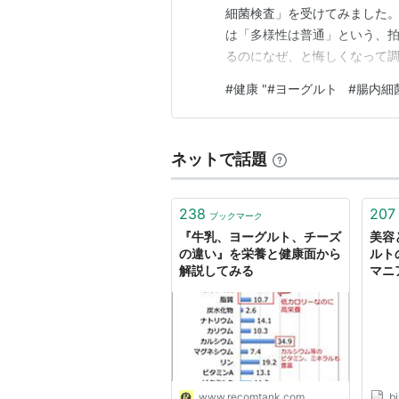
細菌検査」を受けてみました
は「多様性は普通」という、拍
るのになぜ、と悔しくなって
んのときの環境でほとんど決ま
#
健康 "#ヨーグルト
#
腸内細
とき、日頃から施設で不思議
した。 私が働いている介護施設
ネットで話題
238
207
ブックマーク
『牛乳、ヨーグルト、チーズ
美容
の違い』を栄養と健康面から
ルト
解説してみる
マニ
www.recomtank.com
b