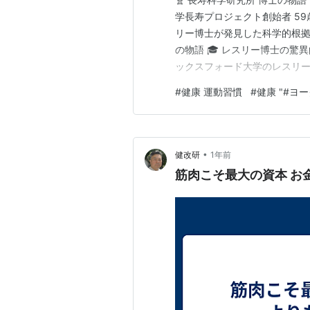
学長寿プロジェクト創始者 59
リー博士が発見した科学的根拠に
の物語 🎓 レスリー博士の驚
ックスフォード大学のレスリ
学的アプローチで自らの体を実
#
健康 運動習慣
#
健康 "#ヨ
介します。 ⚠️ 20年前の危機
の宣告…
•
健改研
1年前
筋肉こそ最大の資本 お