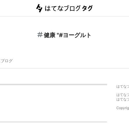
健康 "#ヨーグルト
連ブログ
はてな
はてな
はてな
Copyrig