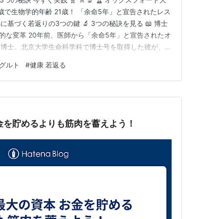
歳で生物学的年齢 21歳！ 「余命5年」と宣告されたレス
基づく若返りの3つの鍵 🔬 3つの秘訣を見る 📖 博士
異的な変革 20年前、医師から「余命5年」と宣告されたオ
ー博士。北京大学生命科学科で博士号を取得した彼が、科
験台に、生物学的年齢を38歳も若返らせた実話をご紹
ーグルト
#
健康 若返る
 • 慢性疲労と原因不明の体調不良 • 医師から「余命5年」
金を貯めるよりも筋肉を蓄えよう！