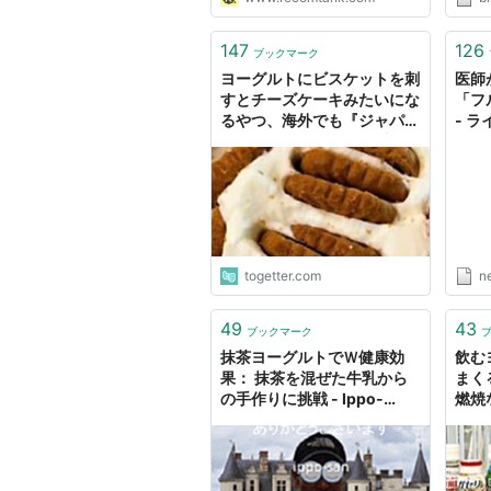
147
126
ブックマーク
ヨーグルトにビスケットを刺
医師
すとチーズケーキみたいにな
「フ
るやつ、海外でも『ジャパニ
- 
ーズチーズケーキ』と呼ばれ
健康的なスイーツとしてバズ
っているらしい
togetter.com
n
49
43
ブックマーク
抹茶ヨーグルトでＷ健康効
飲む
果： 抹茶を混ぜた牛乳から
まく
の手作りに挑戦 - Ippo-
燃焼
san’s diary
つ14