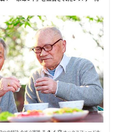
つの秘訣 今すぐ実践 🧬 ⚗️ 🔬 🏆 オックスフォード大