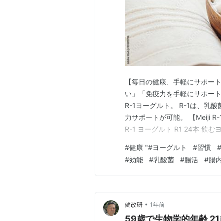
【毎日の健康、手軽にサポート
い」「免疫力を手軽にサポートし
R-1ヨーグルト。 R-1は、
力サポートが可能。 【Meiji R
R-1 ヨーグルト R1 24本 
ト 乳酸菌飲料 プロビオヨーグ
#
健康 "#ヨーグルト
#
習慣
料) (2025/9/24時点) 楽
#
効能
#
乳酸菌
#
腸活
#
腸
•
健改研
1年前
59歳で生物学的年齢 2