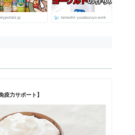
ilyportalz.jp
tamashii-yusaburuyo.work
日免疫力サポート】