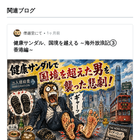
関連ブログ
•
僭越堂にて
1ヶ月前
健康サンダル、国境を越える ～海外放浪記③
香港編～