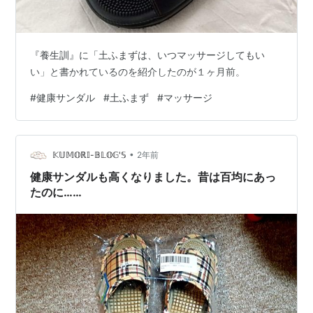
『養生訓』に「土ふまずは、いつマッサージしてもい
い」と書かれているのを紹介したのが１ヶ月前。
#
健康サンダル
#
土ふまず
#
マッサージ
•
𝕂𝕌𝕄𝕆ℝ𝕀-𝔹𝕃𝕆𝔾'𝕊
2年前
健康サンダルも高くなりました。昔は百均にあっ
たのに……