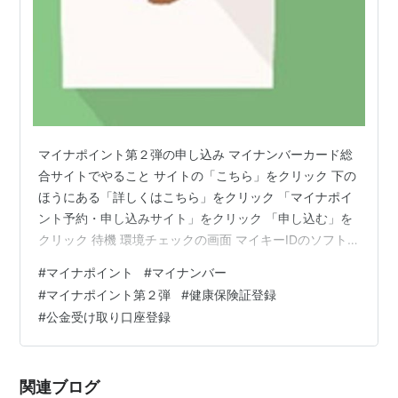
マイナポイント第２弾の申し込み マイナンバーカード総
合サイトでやること サイトの「こちら」をクリック 下の
ほうにある「詳しくはこちら」をクリック 「マイナポイ
ント予約・申し込みサイト」をクリック 「申し込む」を
クリック 待機 環境チェックの画面 マイキーIDのソフト
を再インストール 「Chromeに追加」をクリック 拡張機
#
マイナポイント
#
マイナンバー
能を追加 マイナンバーカードをリーダーライターにセッ
#
マイナポイント第２弾
#
健康保険証登録
ト 「はじめる」をクリック マイナンバーカードログイン
#
公金受け取り口座登録
キャンペーン選択 ２つ選んで次へ 確認画面でOKをクリ
ック 申し込み完了画面 ポイント付与の方法 WAONカー
ドでの特典 当選確率を上げるには 就職・転職サイト集
関連ブログ
コロ…