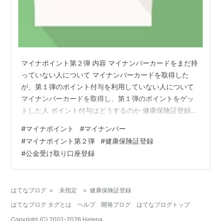
マイナポイント第２弾 内容 マイナンバーカードをまだ持
っていない人について マイナンバーカードを取得した
が、第１弾のポイント付与を利用していない人について
マイナンバーカードを取得し、第１弾のポイントをゲッ
トした人 ポイント付与はどうするのか 健康保険証登録の
仕方 総合サイトから「詳細はこちら」の「こちら」をク
#
マイナポイント
#
マイナンバー
リック 「活用方法はこちら」をクリック 詳細はこちらの
#
マイナポイント第２弾
#
健康保険証登録
「こちら」をクリック 「利用を申し込む」をクリック マ
#
公金受け取り口座登録
イナンバーカードをカードリーダーにさしこんで「認証
ボタン」を押す パスワードをキーイン 「申し込む」をク
リック 「同意して次へ進む」をクリック 「申し込む」を
はてなブログ
>
未指定
>
健康保険証登録
クリック 再度パスワー…
はてなブログ タグとは
ヘルプ
開発ブログ
はてなブログトップ
Copyright (C) 2001-
2026
Hatena.