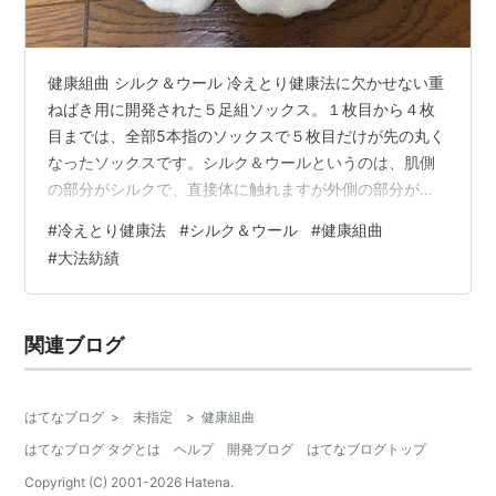
健康組曲 シルク＆ウール 冷えとり健康法に欠かせない重
ねばき用に開発された５足組ソックス。１枚目から４枚
目までは、全部5本指のソックスで５枚目だけが先の丸く
なったソックスです。シルク＆ウールというのは、肌側
の部分がシルクで、直接体に触れますが外側の部分がウ
ールになっているので、一枚なのに、２枚履いたような
#
冷えとり健康法
#
シルク＆ウール
#
健康組曲
効果があります。表が羊毛、裏は絹の二重構造 これが、
#
大法紡績
とてもふわふわモコモコの素材で柔らかくあたたかで、
なんともいえません。他の絹やウールの靴下の履き心地
とはまるで違います。 ５足組ですが、これを一度に全部
関連ブログ
重ねばきします！靴下にラインがついているので、1本線
が一番先で、次に2本線、3本線と順に履…
はてなブログ
>
未指定
>
健康組曲
はてなブログ タグとは
ヘルプ
開発ブログ
はてなブログトップ
Copyright (C) 2001-
2026
Hatena.