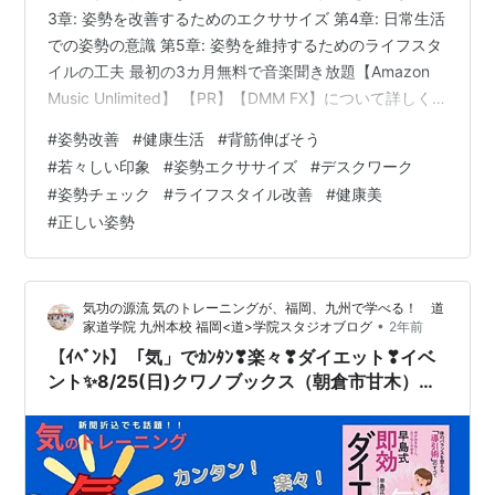
3章: 姿勢を改善するためのエクササイズ 第4章: 日常生活
での姿勢の意識 第5章: 姿勢を維持するためのライフスタ
イルの工夫 最初の3カ月無料で音楽聞き放題【Amazon
Music Unlimited】 【PR】【DMM FX】について詳しく
はこちら 姿勢が9割!背筋を伸ばして若々しい印象を手に
#
姿勢改善
#
健康生活
#
背筋伸ばそう
入れる方法 こんにちは！姿勢が若々しい印象を与えるこ
#
若々しい印象
#
姿勢エクササイズ
#
デスクワーク
とをご存知ですか？正しい姿勢を保つことで、健康的で
#
姿勢チェック
#
ライフスタイル改善
#
健康美
自信に満ちた印象を手に入れることができます。ここで
#
正しい姿勢
は、初心者でも取り組みやすい姿勢改善の具体的な方法
を紹介します。さあ、一緒に始めましょ…
気功の源流 気のトレーニングが、福岡、九州で学べる！ 道
•
家道学院 九州本校 福岡<道>学院スタジオブログ
2年前
【ｲﾍﾞﾝﾄ】「気」でｶﾝﾀﾝ❣楽々❣ダイエット❣イベ
ント✨8/25(日)クワノブックス（朝倉市甘木）さ
んにて