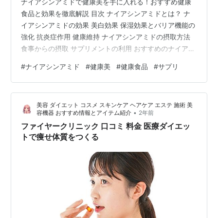
ナイアシンアミドで健康美を手に入れる！おすすめ健康
食品と効果を徹底解説 目次 ナイアシンアミドとは？ ナ
イアシンアミドの効果 美白効果 保湿効果とバリア機能の
強化 抗炎症作用 健康維持 ナイアシンアミドの摂取方法
食事からの摂取 サプリメントの利用 おすすめのナイアシ
ンアミド配合健康食品 玄米 鶏むね肉 かつお 豚ヒレ肉 ぶ
#
ナイアシンアミド
#
健康美
#
健康食品
#
サプリ
り そば ナイアシンアミド配合サプリメントの選び方 ナ
イアシンアミドの効果的な使用方法 まとめ ナイアシンア
ミドとは？ ナイアシンアミドは、ビタミンB3の一種で、
美容 ダイエット コスメ スキンケア ヘアケア エステ 施術 美
皮膚や粘膜の健康を維持するために重要な成分です。体
•
容機器 おすすめ情報とアイテム紹介
2年前
内で合成されるナイアシンに加え、食事やサプリメント
ファイヤークリニック 口コミ 料金 医療ダイエッ
から摂取する…
トで痩せ体質をつくる