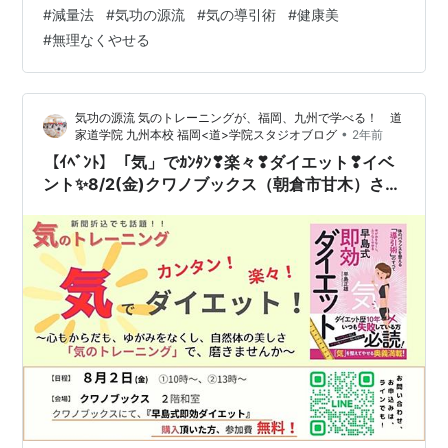
のバナーは外部広告です） 『早島式即効ダイエット』を
#
減量法
#
気功の源流
#
気の導引術
#
健康美
テキストに、「気のトレーニング」より、お教えしま
#
無理なくやせる
す！ ―気のトレーニングの１つ「気の導引術」とは？―
★「気の導引術」 は、 気功の源流「導引」からなる、
からだに 溜まった滞り（邪気）を 追い出す、 「気の健
気功の源流 気のトレーニングが、福岡、九州で学べる！ 道
康術」です。 ～～～～～～～～～～～～～～～～～ 気の
•
家道学院 九州本校 福岡<道>学院スタジオブログ
2年前
トレーニングイベン…
【ｲﾍﾞﾝﾄ】「気」でｶﾝﾀﾝ❣楽々❣ダイエット❣イベ
ント✨8/2(金)クワノブックス（朝倉市甘木）さん
にて