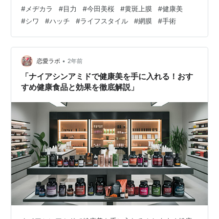
て、そちらのジャーナリングの意味合いもあったのか、
#
メヂカラ
#
目力
#
今田美桜
#
黄斑上膜
#
健康美
ただ、ただ、残念な僕の胸の内をひたすら、書き綴った
#
シワ
#
ハッチ
#
ライフスタイル
#
網膜
#
手術
感じになってしまった。結果、全く役に立たない、読者
の利にならない記事になったと反省した。 ジャーナリン
グ関連リンク hatch51.com そう、凹み気分で暗くならな
いように！ということと、読者に役立ち感を感じてもら
•
恋愛ラボ
2年前
いたい気持ちから…
「ナイアシンアミドで健康美を手に入れる！おす
すめ健康食品と効果を徹底解説」