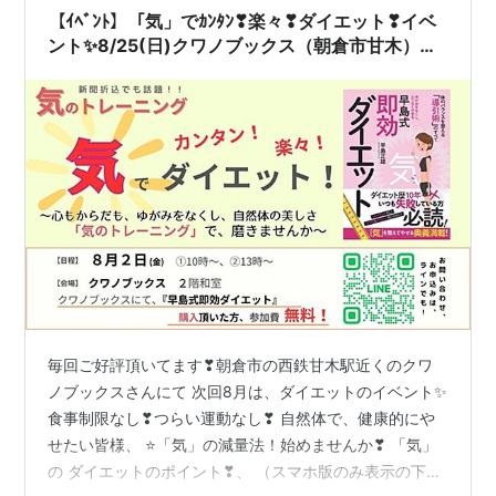
トレーニングイベン…
【ｲﾍﾞﾝﾄ】「気」でｶﾝﾀﾝ❣楽々❣ダイエット❣イベ
ント✨8/25(日)クワノブックス（朝倉市甘木）さ
んにて
毎回ご好評頂いてます❣朝倉市の西鉄甘木駅近くのクワ
ノブックスさんにて 次回8月は、ダイエットのイベント✨
食事制限なし❣つらい運動なし❣ 自然体で、健康的にや
せたい皆様、 ⭐「気」の減量法！始めませんか❣ 「気」
の ダイエットのポイント❣、 （スマホ版のみ表示の下記