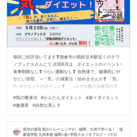
毎回ご好評頂いてます❣朝倉市の西鉄甘木駅近くのクワ
ノブックスさんにて 次回8月は、ダイエットのイベント✨
食事制限なし❣つらい運動なし❣ 自然体で、健康的にや
せたい皆様、 ⭐「気」の減量法！始めませんか❣ 「気」
の ダイエットのポイント❣、 （スマホ版のみ表示の下記
のバナーは外部広告です） 『早島式即効ダイエット』を
#
気の痩身法
#
かんたんダイエット
#
楽々ダイエット
テキストに、「気のトレーニング」より、お教えしま
#
健康美
#
自然な美しさ
す！ ―気のトレーニングの１つ「気の導引術」とは？―
★「気の導引術」 は、 気功の源流「導引」からなる、
からだに 溜まった滞り（邪気）を 追い出す、 「気の健
気功の源流 気のトレーニングが、福岡、九州で学べる！ 道
康術」です。 ～～～～～～～～～～～～～～～～～ 気の
•
家道学院 九州本校 福岡<道>学院スタジオブログ
2年前