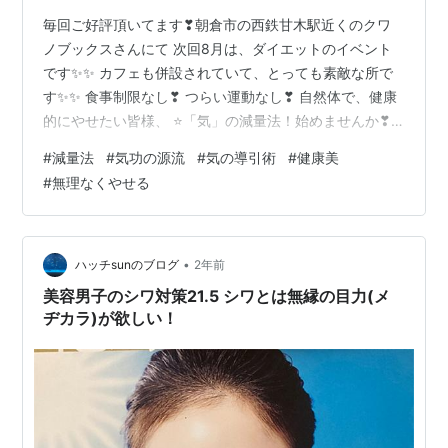
毎回ご好評頂いてます❣朝倉市の西鉄甘木駅近くのクワ
ノブックスさんにて 次回8月は、ダイエットのイベント
です✨✨ カフェも併設されていて、とっても素敵な所で
す✨✨ 食事制限なし❣ つらい運動なし❣ 自然体で、健康
的にやせたい皆様、 ⭐「気」の減量法！始めませんか❣
⭐ 気功の源流、気のトレーニングのイベント ⭐ ⭐「気」
#
減量法
#
気功の源流
#
気の導引術
#
健康美
でｶﾝﾀﾝ❣楽々❣ダイエットのイベント❣ ⭐ 「気」の ダイ
#
無理なくやせる
エットのポイント❣、 『早島式即効ダイエット』をテキ
ストに、 「気のトレーニング」より、お教えします！ ―
気のトレーニングの１つ、 「気の導引術」とは？―
★「気の導引術」 は、気功の源流「導引」からなる、か
•
ハッチsunのブログ
2年前
らだに 溜ま…
美容男子のシワ対策21.5 シワとは無縁の目力(メ
ヂカラ)が欲しい！