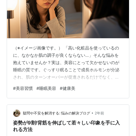
（※イメージ画像です。） 「高い化粧品を使っているの
に、なかなか肌の調子が良くならない…」そんな悩みを
抱えていませんか？実は、美容にとって欠かせないのが
睡眠の質です。ぐっすり眠ることで成長ホルモンが分泌
され、肌のターンオーバーが促進されるだけでなく、心
身のバランスまで整います。この記事では、睡眠と美容
#
美容習慣
#
睡眠美容
#
健康美
の関係、そして睡眠の質を高める方法について、すぐに
実践できるポイントを詳しく解説します。 睡眠と美容の
深い関係とは？ 美肌につながる快眠習慣の作り方 睡眠が
•
心の美容にもたらす効果 まとめ 睡眠と美容の深い関係と
疑問や不安を解消する: 悩みの解決ブログ
2年前
は？ 睡眠中は体の修復や再生が活発に行われます。特に
姿勢が9割!背筋を伸ばして若々しい印象を手に入
入眠後3時間は、成長ホルモンの分泌が…
れる方法