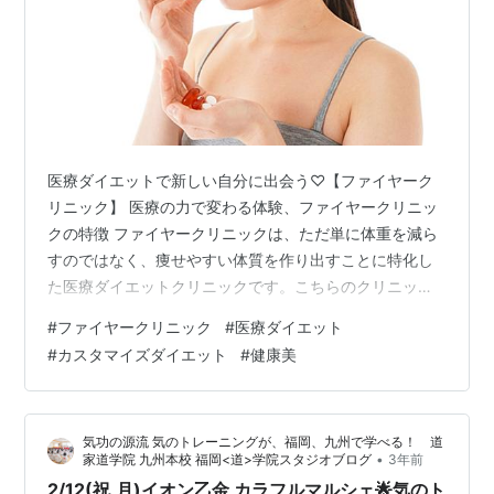
医療ダイエットで新しい自分に出会う♡【ファイヤーク
リニック】 医療の力で変わる体験、ファイヤークリニッ
クの特徴 ファイヤークリニックは、ただ単に体重を減ら
すのではなく、痩せやすい体質を作り出すことに特化し
た医療ダイエットクリニックです。こちらのクリニック
では、一人ひとりの体質やライフスタイルに合わせたパ
#
ファイヤークリニック
#
医療ダイエット
ーソナライズされたアプローチを提供しています。この
#
カスタマイズダイエット
#
健康美
個別対応が、多くの方に選ばれる理由の一つですよ。 専
門医師によるサポート ファイヤークリニックのスタッフ
は、医師を含む多くのダイエット専門プロフェッショナ
気功の源流 気のトレーニングが、福岡、九州で学べる！ 道
ルで構成されています。これらの専門家は、長年にわた
•
家道学院 九州本校 福岡<道>学院スタジオブログ
3年前
る経験と深い知識を持ち合わせており、最新の…
2/12(祝,月)イオン乙金 カラフルマルシェ🌟気のト