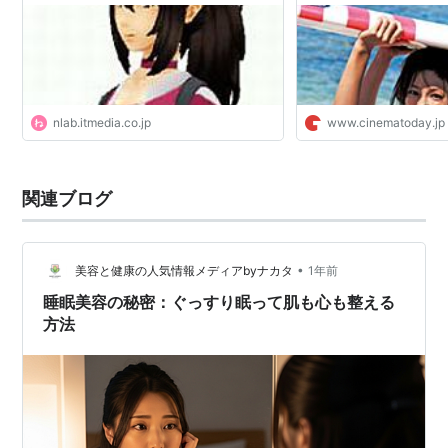
nlab.itmedia.co.jp
www.cinematoday.jp
関連ブログ
•
美容と健康の人気情報メディアbyナカタ
1年前
睡眠美容の秘密：ぐっすり眠って肌も心も整える
方法