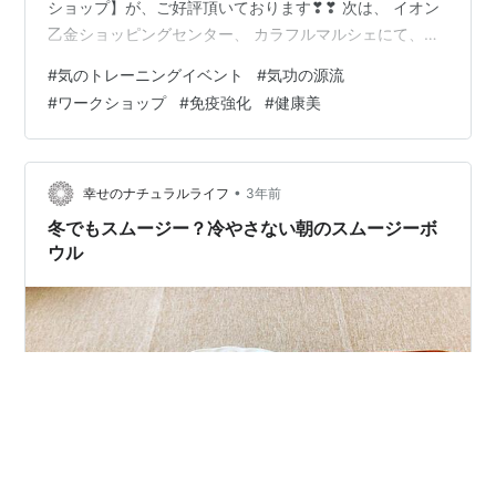
ショップ】が、ご好評頂いております❣❣ 次は、 イオン
乙金ショッピングセンター、 カラフルマルシェにて、出
店させて頂きます❣❣ お近くの方は、ぜひお立ち寄り下
#
気のトレーニングイベント
#
気功の源流
さいませ～✨✨ 「元気があれば何でもできる！」 健康で
#
ワークショップ
#
免疫強化
#
健康美
あるために、 「気」の老化度をチェックしよう！ 🔸若返
りたい、美しくなりたい！ 🔸不調もなく、健康に暮らし
たい！ 🔸集中力を高めたい！ 🔸自分らしく生きたい！
元気に楽しく生きる秘訣、 それには、すべて、…
•
幸せのナチュラルライフ
3年前
冬でもスムージー？冷やさない朝のスムージーボ
ウル