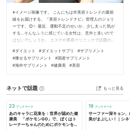
※イメージ画像です。 こんにちは🌸美容トレンドの最前
線をお届けする、『美容トレンドナビ』管理人のジョリ
ーです。😊✨ 最近、運動不足のせいか、少し太った気が
する…そんなふうに感じている女性は、意外と多いので
はないでしょうか。 エステや美容クリニックで話題の
GLP-1系施術、SNSや広告でよく見かけるダイエットサ
#
ダイエット
#
ダイエットサプリ
#
サプリメント
プリ。 「とりあえず試してみたけれど、続かなかった・
#
痩せるサプリメント
#
国産サプリメント
効果を実感できなかった」そんな経験がある方も少なく
#
海外サプリメント
#
健康美
#
美容
ないと感じています。 実は、ダイエットサプリは「成分
の選び方」と「安全性の見極め」を間違えると、効果を
感じにくいだけでなく、体に負担をかけてしまうことも
ネットで話題
もっと見る
あります。 そこで本記事では、✔ 継…
23
19
ブックマーク
ブックマーク
あのキャラに花束を：世界が認めた健
サーファー深キョン、
康美 「ポケモンGO」で、ぼくはト
美がまぶしい！｜シネ
レーナーちゃんのためにポケモンをゲ
ットしたいんだ | ねとらぼ