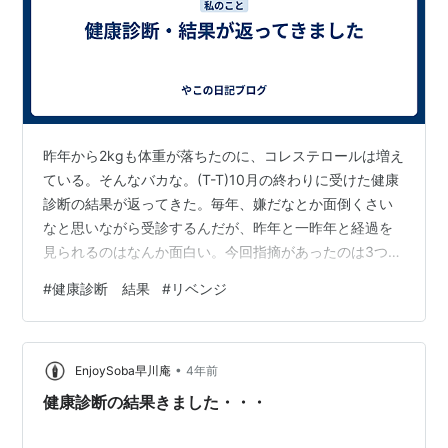
昨年から2kgも体重が落ちたのに、コレステロールは増え
ている。そんなバカな。(T-T)10月の終わりに受けた健康
診断の結果が返ってきた。毎年、嫌だなとか面倒くさい
なと思いながら受診するんだが、昨年と一昨年と経過を
見られるのはなんか面白い。今回指摘があったのは3つ。
①r-GT(r-GTP)の数値が基準値より高いr-GT(r-GTP)はア
#
健康診断 結果
#
リベンジ
ルコール性肝障害で数値が高くなると説明が書いてあっ
た。更年期がひどくなってきて、お酒の量を半分くらい
に減らした。その効果がまだ出ていないのか、もうすで
•
に体がぶっ壊れてしまったのか。②コレステロールが基
EnjoySoba早川庵
4年前
準値より高く、さらに昨年よりも増えている冒頭でも書
健康診断の結果きました・・・
いたとおり2k…