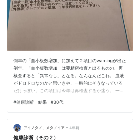
例年の「血小板数増加」に加えて２項目のwarningが出た
例年、「血小板数増加」は要精密検査と出るものの、再
検査すると「異常なし」となる。なんなんだこれ。 血液
がドロドロなのかと思いきや、一時的にそうなっている
だけっぽい。この項目は今年は再検査するか迷う。 一方
で今年から「中性脂肪が高め」と「クレアチニン増加」
#
健康診断 結果
#
30代
の項目が「警告状態」で出てきた。 体重、BMIを見ると
増加傾向なので、食習慣と運動不足が原因かと想像して
いる。 それぞれの中身はどんなものなのか、確認してみ
•
る。 「中性脂肪が高め」とは 一般的に中性脂肪が高値を
アイノタメ、メタノイア
4年前
示す原因で最も多いものは、生活習慣です。・食べす
健康診断（その２）