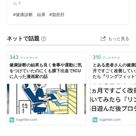
ら？
#
健康診断 結果
#
脂肪肝
ネットで話題
もっと見る
343
310
ブックマーク
ブックマーク
健康診断の結果も良く食事や運動に気
とある患者さんの健康
をつけていたのにくも膜下出血でICU
月ですごく改善してい
に入った漫画家の話
たら『リングフィット
プロテインを飲んでい
togetter.com
togetter.com