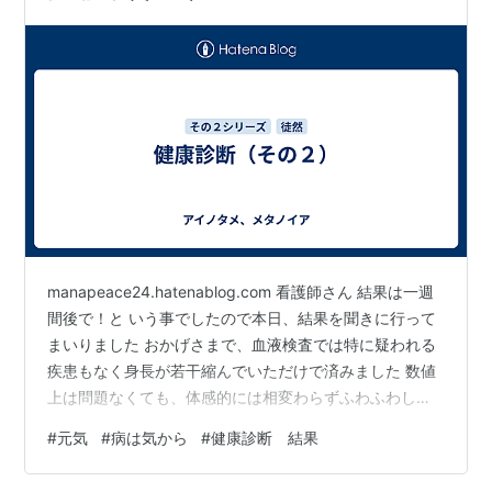
ぎ・アルコールの飲みすぎ・太…
manapeace24.hatenablog.com 看護師さん 結果は一週
間後で！と いう事でしたので本日、結果を聞きに行って
まいりました おかげさまで、血液検査では特に疑われる
疾患もなく身長が若干縮んでいただけで済みました 数値
上は問題なくても、体感的には相変わらずふわふわした
り常にどこかが痛かったりするのですが いったい、いつ
#
元気
#
病は気から
#
健康診断 結果
の自分と比べての体感なのか？ 歳を重ねて訪れる、自然
に起こりうる身体の変化だと思えば ま、こんなもんかし