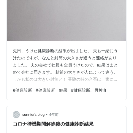
先日、うけた健康診断の結果が出ました。 夫も一緒にう
けたのですが、なんと封筒の大きさが違うと連絡があり
ました。 夫の会社で社員も全員うけたので、結果はまと
めて会社に届きます。 封筒の大きさが人によって違う、
しかも私のは大きい封筒と！ 受験の時の合否は、家に届
く封筒の大きさで結果がすでにわかると言われていまし
#
健康診断
#
健康診断 結果
#
健康診断、再検査
た。 分厚ければ、合格後の手続きの案内が入ってる。 不
合格なら、残念でしたと紙切れ1枚。 でも、健康診断っ
て、絶対大きい方がダメですよね？＾＾； ちなみに、夫
•
は小さな封筒。 用検査の紙が入っていました＞＜ ３年前
sunnier’s blog
4年前
に、初めて胃カメラなどちゃんとした健康診断を受けた
コロナ待機期間解除後の健康診断結果
時はほぼ異常なし。 今回は、経…