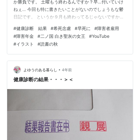
か勝負です。 土曜もう終わるんですか？早…付いていけ
ねぇ… 今回も特に書きたいことがないのでしょうもな鬱
日記です。 というか９月も終わってるじゃないですか…
１０月かぁ～…ここまで来たらすぐハロウィンが来てク
#
健康診断 結果
#
希死念慮
#
早死に
#
障害者雇用
リスマスが来て年末ですよね。１年早いわ… そういや金
#
障害年金
#
二ノ国 白き聖灰の女王
#
YouTube
木犀の時期ですね。 花全般、別に好きじゃないんですけ
#
イラスト
#
読書の秋
ど金木犀だけは結構好きです。いいにおいがするので。
見た目もかわいいし。 金木犀の香水とかちょっと欲しい
けどそんな金ないからな～。 --- ・健康診断の結果、例
年通り →健康診断の結果が返っ…
•
よゆうのある暮らし
4年前
健康診断の結果・・・＞＜