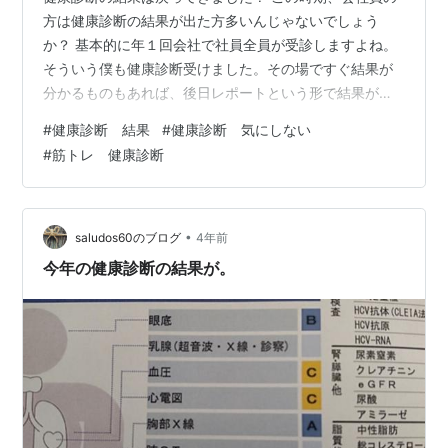
方は健康診断の結果が出た方多いんじゃないでしょう
か？ 基本的に年１回会社で社員全員が受診しますよね。
そういう僕も健康診断受けました。その場ですぐ結果が
分かるものもあれば、後日レポートという形で結果が分
かるものもあります。 一昔前、昭和から平成の頃は、健
#
健康診断 結果
#
健康診断 気にしない
康診断があると謎の不健康自慢が始まったものです。お
#
筋トレ 健康診断
じさん連中の定番でしたね。 今はだいぶ健康的になった
んじゃないでしょうか？毎晩飲み歩くなんて話も久しく
聞いていませんし、たばこもそうですね、喫煙率もびっ
くりするくらい下がっていますからね。健康的な時代に
•
saludos60のブログ
4年前
なったものです。 ただでさえ健康志向が高まっ…
今年の健康診断の結果が。