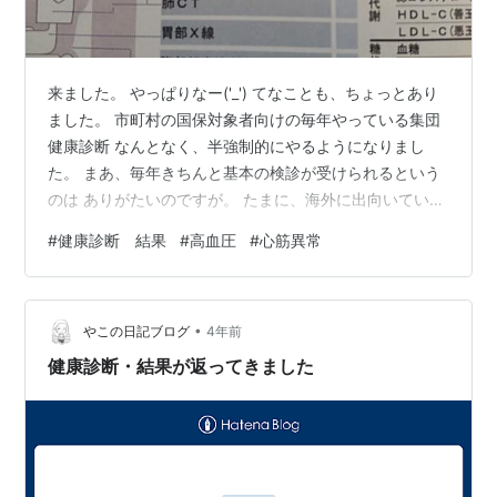
来ました。 やっぱりなー('_') てなことも、ちょっとあり
ました。 市町村の国保対象者向けの毎年やっている集団
健康診断 なんとなく、半強制的にやるようになりまし
た。 まあ、毎年きちんと基本の検診が受けられるという
のは ありがたいのですが。 たまに、海外に出向いていて
受けられないと 必ず電話などかかって来て、 必ず、受け
#
健康診断 結果
#
高血圧
#
心筋異常
てくださいね！ っと、ちょっと管理されているなあ～～
という気もします。 市町村で、健康や長寿を競ってい
る？？ そんなわけでもないと思いますが。 ただ毎年やっ
•
てると、順序などもわかり、 体の変化なども、目にみえ
やこの日記ブログ
4年前
るので やはり、自分の健康や、体のことをちゃんと考え
健康診断・結果が返ってきました
るようにはなります…