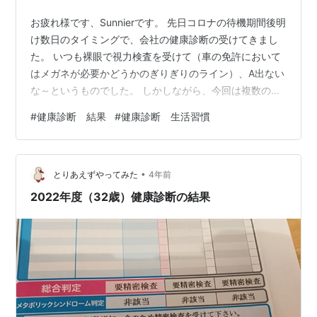
お疲れ様です、Sunnierです。 先日コロナの待機期間後明
け数日のタイミングで、会社の健康診断の受けてきまし
た。 いつも裸眼で視力検査を受けて（車の免許において
はメガネが必要かどうかのぎりぎりのライン）、A出ない
な～というものでした。 しかしながら、今回は複数の項
目で悪い結果が出てしまいました。 脂質、肝機能、糖代
#
健康診断 結果
#
健康診断 生活習慣
謝、血液一般、胸部X線、上部消化管X線… BMIで引っか
からないから、脂質や糖代謝で引っかかることはなく、
お酒飲まないから、肝機能で引っかかることはないと思
•
っていました。 血液一般（白血球の増加）や胸部X線は
とりあえずやってみた
4年前
コロナの後遺症関連なのかもしれません… 上部消化管X線
2022年度（32歳）健康診断の結果
は、仕事で悩みすぎ…