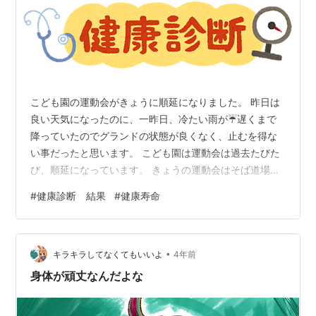
こども園の運動会がきょうに順延になりました。 昨日は
良い天気になったのに、一昨日、冷たい雨が☔️遅くまで
降っていたのでグランドの状態が良くなく、止むを得な
い事だったと思います。 こども園は運動会は過去たびた
び、順延になっています。 きょうの運動会はそば道場の
例会で行けなく残念です。 さて、 北本市の健康診断で胃
#
健康診断 結果
#
健康寿命
がん、大腸がんの結果がきました。 おそるおそる封筒を
開けて診断結果をみてみましたが、胃がんのところに
「精密検査」と書いてあるのが見えたのでこれはやばい
•
と思いました。 ところがよく見ると「精密検査不要、下
キラキラしてなくてもいいよ
4年前
部食道憩室」となっていて、この下部食道憩室は以前の
身体が頑丈なんだよな
胃がん検診でもよく所見で書かれていま…