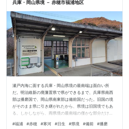
兵庫・岡山県境 － 赤穂市福浦地区
瀬戸内海に面する兵庫・岡山県境の最南端は面白い所
だ。明治維新の廃藩置県で県ができるまで、兵庫県南西
部は播磨国で、岡山県南東部は備前国だった。旧国の境
がそのまま県に引き継がれたから、県境は旧国境でもあ
る。しかしながら、両県境の最南端の僅かな部分だけは
県境と旧国境が一致していない。備前国だった地域の一
#
福浦
#
赤穂
#
寒河
#
日生
#
県境
#
備前
#
播磨
部分が兵庫県になっているのである。以前から地図で見