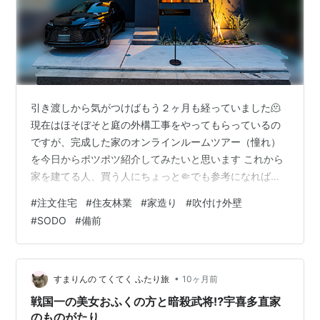
引き渡しから気がつけばもう２ヶ月も経っていました🫠
現在はほそぼそと庭の外構工事をやってもらっているの
ですが、完成した家のオンラインルームツアー（憧れ）
を今日からポツポツ紹介してみたいと思います これから
家を建てる人、買う人にちょっと🤏でも参考になれば嬉
しいです 正面🏡 ハウスメーカーを探している段階から
#
注文住宅
#
住友林業
#
家造り
#
吹付け外壁
「外壁は吹付けでお願いします！」と決めていたなめこ
#
SODO
#
備前
夫婦 最高に悩みまくったポイントです 最終的に（やっぱ
り？）黒を選びました 色はSODO備前でコテ抑え 悩み散
らかした詳細は以前のこちらの記事 完全に２人の好みの
世界ですが、一色で統一した壁に木目の軒天が最高に大
•
すまりんの てくてく ふたり旅
10ヶ月前
好物・・🥹まさにレス・イズ・モア…
戦国一の美女おふくの方と暗殺武将⁉宇喜多直家
のものがたり