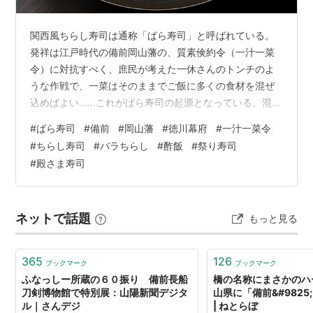
関西風ちらし寿司は通称「ばら寿司」と呼ばれている。
発祥は江戸時代の備前岡山藩の、質素倹約令（一汁一菜
令）に対抗すべく、庶民が考えた一休さんのトンチのよ
うな作戦で、一菜はそのままでご飯に多くの食材を混ぜ
込めばよい‥‥‥これがばら寿司の起源となっている。混ぜ
る食材は馴染むよう、三杯酢に浸して下味をつけておく
#
ばら寿司
#
備前
#
岡山藩
#
徳川幕府
#
一汁一菜令
が、カニカマも例外ではない。 お寿司屋さんの鉄火丼
#
ちらし寿司
#
バラちらし
#
酢飯
#
祭り寿司
（まぐろ丼）でも、普通のご飯で作る場合と酢飯で作る
#
殿さま寿司
場合とがある。目安として酢飯の場合は、錦糸卵を使っ
てあるのが特徴と考えられる。アルアル的な根も葉もな
い見分け方ではあるが、ワシの場合は酢飯を食べたくて
ネットで話題
もっと見る
ばら寿司に取り掛かるので、迷わず後者を選択する…
365
126
ブックマーク
ブックマーク
ふなっしー所蔵の６０振り 備前長船
橋の名称にまさかのハ
刀剣博物館で特別展：山陽新聞デジタ
山県に「備前&#982
ル｜さんデジ
| ねとらぼ