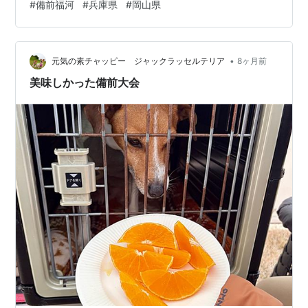
#
備前福河
#
兵庫県
#
岡山県
て気になっていたのだが、経緯を調べてみると、面白い
史実があった。そして、現地を訪ねてみたのでレポート
する。 兵庫県赤穂市・福浦地区 現在、兵庫県となってい
る旧備前国の部分とは、赤穂市の福浦地区である。兵庫
•
元気の素チャッピー ジャックラッセルテリア
8ヶ月前
県と岡山県が発足した当初の県境は、旧国境を踏襲し…
美味しかった備前大会