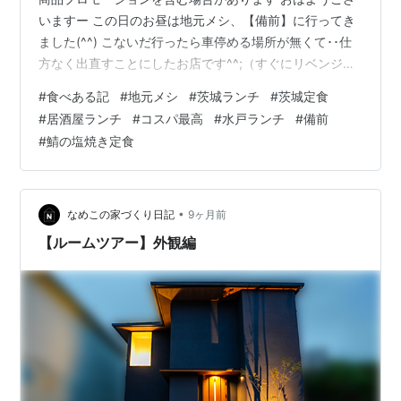
いますー この日のお昼は地元メシ、【備前】に行ってき
ました(^^) こないだ行ったら車停める場所が無くて･･仕
方なく出直すことにしたお店です^^;（すぐにリベンジす
るすごい執念･･笑） 駐車場はお店の前に4台ほど？だけ
#
食べある記
#
地元メシ
#
茨城ランチ
#
茨城定食
でして･･それくらいじゃないと一気に来られても食事の
#
居酒屋ランチ
#
コスパ最高
#
水戸ランチ
#
備前
提供がままならない･･とお店の方が言ってました^^; なか
#
鯖の塩焼き定食
なか緑豊かなメニューの看板です^^;！ 「ころっけ」とい
うのがまた、イイね！笑 こんちわ～ 開店と同時に地元の
方とおぼしきおっちゃん、おばちゃんが入店していきま
した 開…
•
なめこの家づくり日記
9ヶ月前
【ルームツアー】外観編