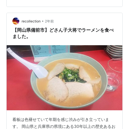
して、2lほどの液体にして、飲む儀式？習慣？の時に使わ
れていた器 だった気がします。 それが、この本に載って
たんだとか何だとか 赤穂市立図書館で見つけたんだとか
•
なんだとか えーがな 姪っ子よ 一緒に行った甲斐がある
recollection
2年前
というものよ その後。 オモムロに 机に…
【岡山県備前市】どさん子大将でラーメンを食べ
ました。
看板は色褪せていて年期を感じ渋みが引き立っていま
す。 岡山県と兵庫県の県境にある30年以上の歴史あるお