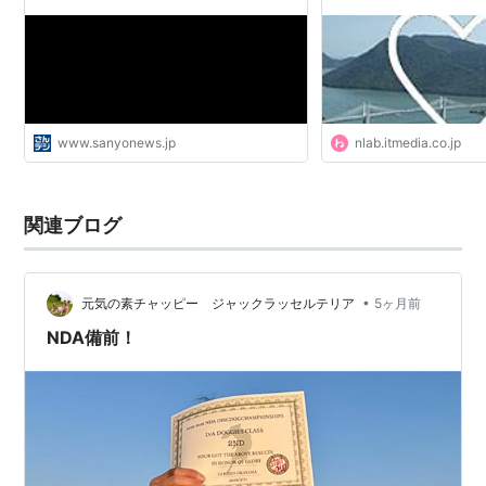
www.sanyonews.jp
nlab.itmedia.co.jp
関連ブログ
•
元気の素チャッピー ジャックラッセルテリア
5ヶ月前
NDA備前！