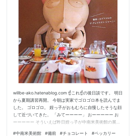
willbe-ako.hatenablog.com ☝これ☝の後日談です。 明日
から夏期講習再開。 今朝は実家でゴロゴロ本を読んでま
した。 ゴロゴロ。 姪っ子がおもむろに自慢したそうな顔
して近づいてきた。 「みてーーーー」 おーーーーー お
ーーーーー そういえば昨日姪っ子が中南米美術館の展示
で1番興味津々に見ていたのが、 カカオを粉末かなんかに
#
中南米美術館
#
備前
#
チョコレート
#
ペッカリー