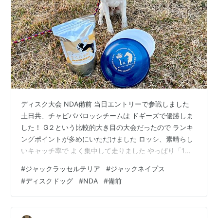
ディスク大会 NDA備前 当日エントリーで参戦しました
土日共、チャピパパロッシチームは ドギーズで優勝しま
した！ G２という比較的大き目の大会だったので ランキ
ングポイントが多めにいただけました ロッシ、素晴らし
いキャッチ率で よく集中して走りました やっぱり「1」
のディスクは嬉しい ロングスローやショートにもよく対
#
ジャックラッセルテリア
#
ジャックネイプス
応していた キャッチが上手くなって来たロッシ 土曜日の
#
ディスクドッグ
#
NDA
#
備前
夕食はお風呂の後、豪華に……したかったが 前日は移動
で3時間半しか寝ていなかったので 関西限定のマルナカ
というスーパーで 夕食を調達 お刺身、お寿司、お惣菜も