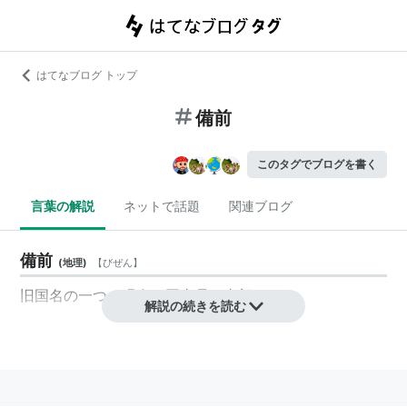
はてなブログ トップ
備前
このタグでブログを書く
言葉の解説
ネットで話題
関連ブログ
備前
(
地理
)
【
びぜん
】
旧国名の一つ。現在の岡山県の東部。
解説の続きを読む