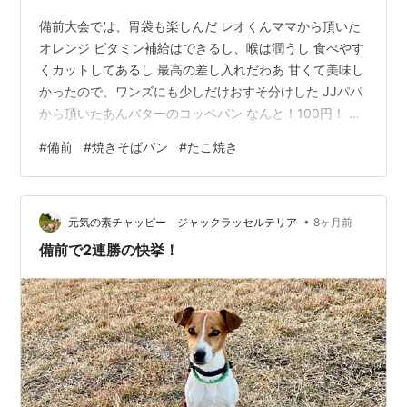
備前大会では、胃袋も楽しんだ レオくんママから頂いた
オレンジ ビタミン補給はできるし、喉は潤うし 食べやす
くカットしてあるし 最高の差し入れだわあ 甘くて美味し
かったので、ワンズにも少しだけおすそ分けした JJパパ
から頂いたあんバターのコッペパン なんと！100円！ パ
ン自体も美味しくて、あんこも美味しかった 写真はない
#
備前
#
焼きそばパン
#
たこ焼き
が、焼きそばパンもいただいた 焼きそば一人前が挟んで
ある感じで かなりボリーミー！100円なんてコスパ良す
ぎ！ 土曜日は海の駅でお寿司を買ったが 17時以降は半額
•
になる 元の値段もお買い得なのに、さらに半額は素晴ら
元気の素チャッピー ジャックラッセルテリア
8ヶ月前
しい！ お刺身もネタも分厚くて美味しかった たこ焼きの
備前で2連勝の快挙！
差し入れ〜…