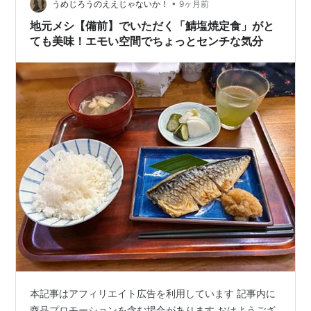
美味しかったよ 土曜日は、早めに就寝 大会なのに、朝7
•
うめじろうのええじゃないか！
9ヶ月前
時近くまで寝て…
地元メシ【備前】でいただく「鯖塩焼定食」がと
ても美味！エモい空間でちょっとセンチな気分
本記事はアフィリエイト広告を利用しています 記事内に
商品プロモーションを含む場合があります おはようござ