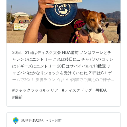
20日、21日はディスク大会 NDA備前 ノンはマーレとチ
ャレンジにエントリー これは後日に… チャピパパロッシ
はドギーズにエントリー 20日はサバイバルで1R敗退 チ
ャピパパはかなりショックを受けていたね 21日はG１ゲ
ームで2位！ 決勝ラウンドはいい内容でご満足のご様子
ロッシ、頑張ったね！ 差し入れもたくさんいただいた ス
#
ジャックラッセルテリア
#
ディスクドッグ
#
NDA
ッパイ大作戦は、帰りの車の中で食べた 眠気がすっ飛ん
#
備前
だぜ！ 19日午前3時に家を出て、22日午前2時に帰宅 高
騰していたガソリン価格が下がって良かった 渋滞に会う
事なく行き帰りのドライブができて ストレスフリーで良
かった 流石に今日は眠いけどね
•
地理学徒の語り
5ヶ月前