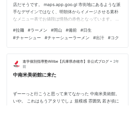
店だそうです。 maps.app.goo.gl 市街地にあるような派
手なデザインではなく、明朝体からイメージさせる素朴
なメニュー表でお値段は情熱の赤色となっています。 調
味料の容器は普段見慣れてない丸みある形です。 角が立
#
拉麺
#
ラーメン
#
岡山
#
備前
#
日生
つと険が立つといいますが、丸みを持って生きなさいと
#
チャーシュー
#
チャーシューラーメン
#
出汁
#
コク
いうメッセージでしょう。 チャーシュー醤油ラーメンが
着麺されました。 サッポロ一番 ご当地熱愛麺 札幌ラー
メン どさん子監修 味噌ラーメン(3食入×9セット)【サッ
•
進学個別指導塾Willbe【兵庫県赤穂市】非公式ブログ
2年
ポロ一番】[インスタントラーメン 袋麺 袋めん ご当地 味
前
噌]…
中南米美術館に来た