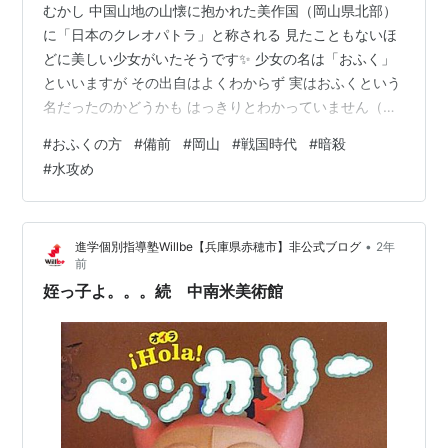
むかし 中国山地の山懐に抱かれた美作国（岡山県北部）
に「日本のクレオパトラ」と称される 見たこともないほ
どに美しい少女がいたそうです✨ 少女の名は「おふく」
といいますが その出自はよくわからず 実はおふくという
名だったのかどうかも はっきりとわかっていません（こ
こではおふくと呼ぶことにします） おふくが生まれたの
#
おふくの方
#
備前
#
岡山
#
戦国時代
#
暗殺
は戦国時代のただなかの天文18年（1549年） 当時の女
#
水攻め
子の結婚適齢期は12歳前後だったそうですが おふくもお
そらく10歳ごろに 今の岡山県真庭市勝山にあった美作勝
山（高田）城主 三浦貞勝に嫁ぎました ”殺生石の欠片”で
•
進学個別指導塾Willbe【兵庫県赤穂市】非公式ブログ
2年
有名な化生寺の背後にそびえる山が その高田城になりま
前
す まもなく二…
姪っ子よ。。。続 中南米美術館