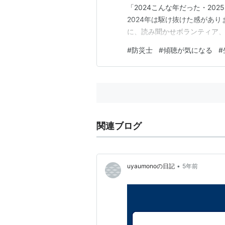
「2024こんな年だった・20
2024年は駆け抜けた感があ
に、読み聞かせボランティア、
り、防災士の試験に挑んだりと、
#
防災士
#
傾聴が気になる
#
に分けてぶっとばす内容を書い
臭い仕事から学びたいこと 絵
関連ブログ
•
uyaumonoの日記
5年前