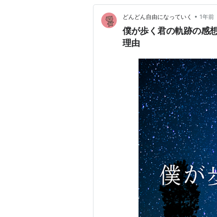
•
どんどん自由になっていく
1年前
僕が歩く君の軌跡の感想
理由