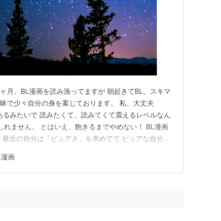
数ヶ月、BL漫画を読み漁ってますが 朝起きてBL、スキマ
L三昧で少々自分の身を案じております。 私、大丈夫
性があるみたいで 読みたくて、読みてくて震えるレベルなん
しれません。 とはいえ、飽きるまでやめない！ BL漫画
 最近の自分は「ピュアさ」を求めてて ピュアな自分に
います。 ピュアで素直で真っ直ぐな人って 見てるだけで
L漫画
た...！ 素直さってとっても可愛いし できない自分を認