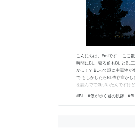
こんにちは、Emiです！ ここ
時間にBL、寝る前もBL とB
か...！？ BLって謎に中毒
で もしかしたらBL依存症かも
を読んでて気づいたんですけど
なりたいんだなぁ〜 と感じて
#
BL
#
僕が歩く君の軌跡
#
B
癒されるんですね。 知らなかっ
めるって「萌え」…