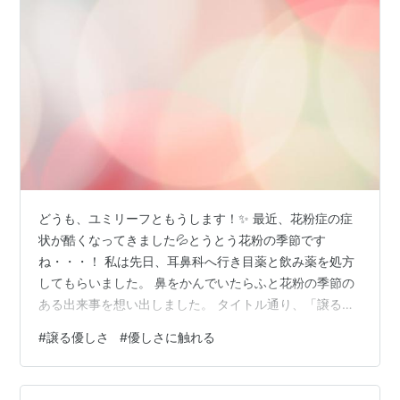
どうも、ユミリーフともうします！✨ 最近、花粉症の症
状が酷くなってきました💦とうとう花粉の季節です
ね・・・！ 私は先日、耳鼻科へ行き目薬と飲み薬を処方
してもらいました。 鼻をかんでいたらふと花粉の季節の
ある出来事を想い出しました。 タイトル通り、「譲る優
しさ」に触れた出来事です😊♬ 何年か前の話になるので
#
譲る優しさ
#
優しさに触れる
すが、花粉症の症状がとても酷くて病院へ行った時、病
院があるビルへ今に珍しいヤンキーっぽいお兄さんが私
と同時に入ってきたのです。その方もどうも鼻の症状が