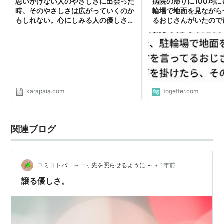
思いがけない人のやさしさに出会った
病院の帰りに100均
時、そのやさしさは広がっていくのか
輪場で地面を見ながら
もしれない。心にしみる人の優しさに
るおじさんがいたので
触れた23の瞬間。
その後人間の優しさに
した話
karapaia.com
togetter.com
関連ブログ
•
ユミコトバ ～一寸先を照らせるように ～
1年前
譲る優しさ。