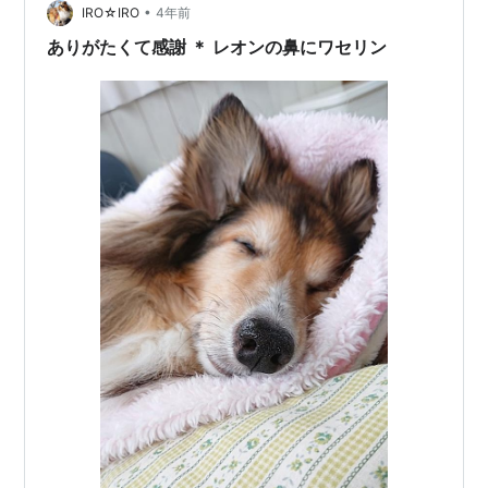
•
酷そうだったので同じ病院だ！！とすぐに分かりまし
IRO☆IRO
4年前
た。 しかし！！私もそうとう鼻水が酷くて目も痒くて仕
ありがたくて感謝 ＊ レオンの鼻にワセリン
方がなかったので一刻も早く先生に診察してもら…