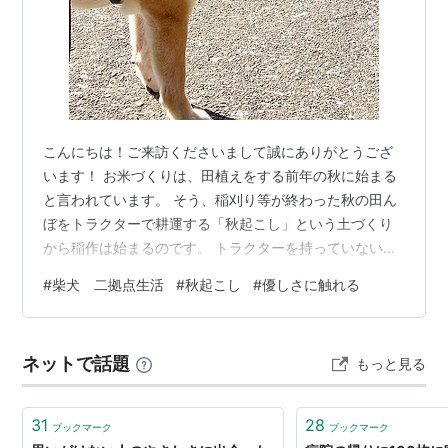
こんにちは！ご来訪くださいまして誠にありがとうござ
います！ お米づくりは、田植えをする前年の秋に始まる
と言われています。 そう、稲刈り等が終わった秋の田ん
ぼをトラクターで耕運する「秋起こし」という土づくり
から稲作は始まるのです。 トラクターを持っていないカ
ーチャンは、いつも仲良しさんのご厚意に甘えて耕運を
#
柴犬 二拠点生活
#
秋起こし
#
優しさに触れる
していただいていたのですが・・ 今秋は事情があって仲
良しさんはトラクターに乗れないため、秋起こしはほぼ
諦めていました。 「小さな豆トラでかけるにしても、ト
ネットで話題
もっと見る
ラクターをお借りするにしても、ちょっとハードル高す
ぎだものね・・」 ところが！ なんという優しさでしょ
う！見かねたご近所のお爺さまが、気づか…
31
28
ブックマーク
ブックマーク