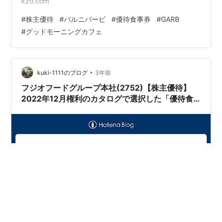
kzo.com
#
株主優待
#
バルニバービ
#
優待食事券
#
GARB
#
グッドモーニングカフェ
•
kuki-1111のブログ
3年前
フジオフードグループ本社(2752)【株主優待】
2022年12月権利のカタログで選択した「優待食
事券」が到着！「まいどおおきに食堂、串家物
語、ピノキオ、さち福や、サムズ」などで使えま
す！