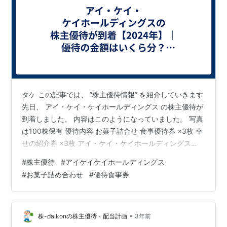
タケ この記事では、 ”株主優待情報” を紹介していきます
先日、 アイ・ケイ・ケイホールディングス の株主優待が
到着しました。 内容はこのようになっていました。 写真
は100株保有 優待内容 お菓子詰合せ 食事優待券 ×3枚 幸
せの紹介券 ×3枚 アイ・ケイ・ケイホールディングス
（2198） ※2024年6月27日時点 株価 785円 優待内容
#
株主優待
#
アイケイケイホールディングス
①自社特選菓子 ②自社特選ギフト ③食事優待券 100株
#
お菓子詰め合わせ
#
優待食事券
①2,000円分 ③3枚 500株 ①3,500円分 ③3枚 1,000
株 ①6,000円分 ③3枚 5,000株 ①11,000円分 ③3枚
権利確定月 4月 商品到着 6月下旬 必要最低株…
•
株-daikonの株主優待・配当計画
3年前