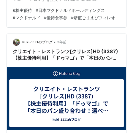
#
株主優待
#
日本マクドナルドホールディングス
#
マクドナルド
#
優待食事券
#
焙煎ごまえびフィレオ
•
kuki-1111のブログ
3年前
クリエイト・レストランツ[クリレス]HD (3387)
【株主優待利用】「ドゥマゴ」で「本日のパン盛
り合わせ！選べるサラダ、選べる季節のスープセ
ット」を食べてきました！