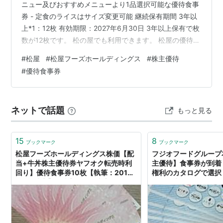
ニュー及びおすすめメニューより1品選択可能な優待食事
券 - 定食のライスはサイズ変更可能 継続保有期間 3年以
上*1：12枚 有効期限：2027年6月30日 3年以上保有で枚
数が12枚です。 松の屋でも利用できます。 松屋の優待、
使いでがありますが盛り合わせなどのメニューは対象外
#
松屋
#
松屋フーズホールディングス
#
株主優待
です。単価がそれほど高くないものもあるので、それだ
#
優待食事券
けでも対象になるとよいな。 株価は2月に直近高値を付
けた後は、長期下落傾向6月Mから反転上昇中なの高値更
新期待しています。 うなぎコンボ牛めし、好きです。 ★
ネットで話題
もっと見る
今回から、利用方法が変更になりました。 自動券売機ま
たは…
15
8
ブックマーク
ブックマーク
松屋フーズホールディングス株価【配
フジオフードグループ本
当+牛丼株主優待券ヤフオク転売時利
主優待】食事券が到着！
回り】優待食事券10枚【執筆：2019
権利のカタログで選択
年8月時点】 - 株主優待と東方絵師
い投資生活