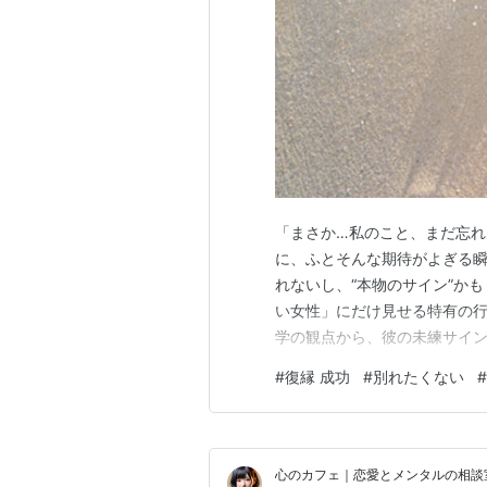
「まさか…私のこと、まだ忘れ
に、ふとそんな期待がよぎる瞬
れないし、“本物のサイン”か
い女性」にだけ見せる特有の行
学の観点から、彼の未練サイン
意識に取る3つの行動【行動心理
#
復縁 成功
#
別れたくない
#
たとえばストーリーを毎回見て
は「気にしている」「忘れられ
心のカフェ｜恋愛とメンタルの相談