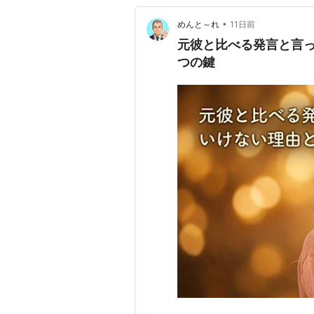
•
めんと～れ
11日前
元彼と比べる発言と言っ
つの鍵