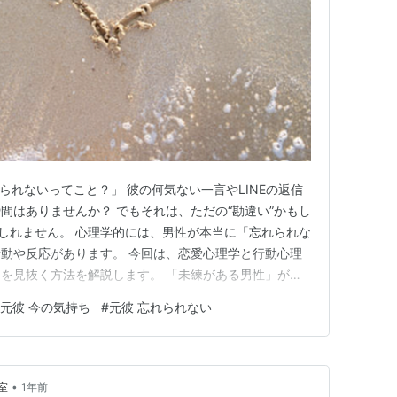
られないってこと？」 彼の何気ない一言やLINEの返信
間はありませんか？ でもそれは、ただの“勘違い”かもし
もしれません。 心理学的には、男性が本当に「忘れられな
動や反応があります。 今回は、恋愛心理学と行動心理
を見抜く方法を解説します。 「未練がある男性」が無
ベース】 1. SNSであなたに関連する投稿に“反応”する
元彼 今の気持ち
#
元彼 忘れられない
くる、いいねだけは欠かさず押してくる、など。 これ
な…
•
室
1年前