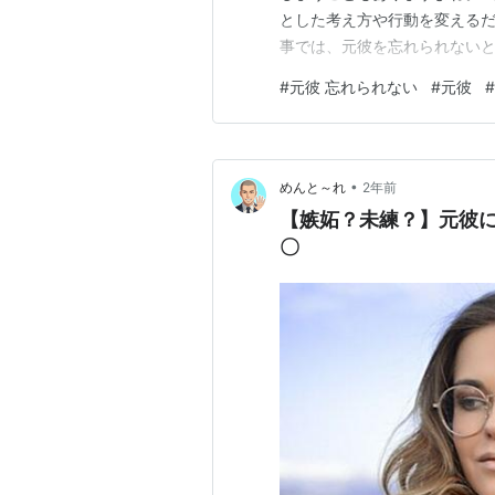
とした考え方や行動を変えるだ
事では、元彼を忘れられない
す。 焦らなくてOK！ あな
#
元彼 忘れられない
#
元彼
#
い理由と心理 元彼が忘れられ
出が美化されたり、新しい恋に
•
めんと～れ
2年前
【嫉妬？未練？】元彼
〇