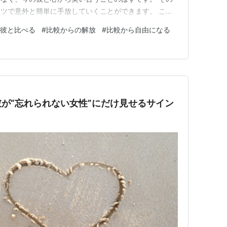
ツで意外と簡単に手放していくことができます。 この
がすっと軽くなって、今の彼との時間がもっと愛おしく感
彼と比べる
#
比較からの解放
#
比較から自由になる
それではスタート！ つい口から出てしまう…「元彼と比
い？ わかっていても比…
が“忘れられない女性”にだけ見せるサイン