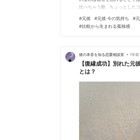
比べちゃう癖、ちょっとしたコ
記事を読み終える頃には、心
#
元彼
#
元彼 今の気持ち
#
元
じられるようになりますよ。 
#
比較から生まれる孤独感
べる発言」は言っては いけな
•
彼の本音を知る恋愛相談室
1年前
【復縁成功】別れた元彼
とは？