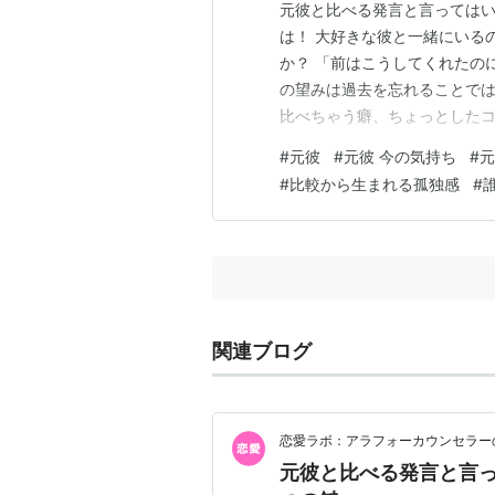
元彼と比べる発言と言ってはい
は！ 大好きな彼と一緒にいる
か？ 「前はこうしてくれたの
の望みは過去を忘れることでは
比べちゃう癖、ちょっとしたコ
記事を読み終える頃には、心
#
元彼
#
元彼 今の気持ち
#
元
じられるようになりますよ。 
#
比較から生まれる孤独感
#
べる発言」は言っては いけな
関連ブログ
恋愛ラボ：アラフォーカウンセラー
元彼と比べる発言と言っ