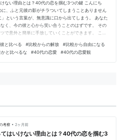
けない理由とは？40代の恋を掴む3つの鍵 こんにち
のに、ふと元彼の影がチラついてしまうことありません
に」という言葉が、無意識に口から出てしまう。 あなた
なく、今の彼と心から笑い合うことのはずです。 その
ツで意外と簡単に手放していくことができます。 この
がすっと軽くなって、今の彼との時間がもっと愛おしく感
彼と比べる
#
比較からの解放
#
比較から自由になる
それではスタート！ つい口から出てしまう…「元彼と比
誰かと比べるな
#
40代の恋愛
#
40代の恋愛観
い？ わかっていても比…
•
の考察
2ヶ月前
てはいけない理由とは？40代の恋を掴む3