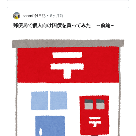
どうやって選んだ？ 2024年、なぜか強気になり満額積立
へ 2025年1月、元本割れでパニック 売る？耐える？毎
日…
•
shanの雑日記
5ヶ月前
郵便局で個人向け国債を買ってみた ～前編～