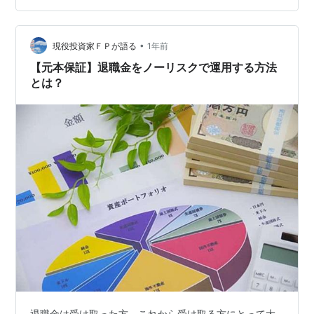
ば、いい商品なのでは？」と感じるかもしれません。 し
かし、おすすめできる商品ではありません。 そこで今回
•
の記事では、元本割れしない積立保険をおすすめしない2
現役投資家ＦＰが語る
1年前
つの理由について解説します。 投資初心者で元本割れの
【元本保証】退職金をノーリスクで運用する方法
リスクが怖いという方は参考にしてく…
とは？
退職金は受け取った方、これから受け取る方にとって大