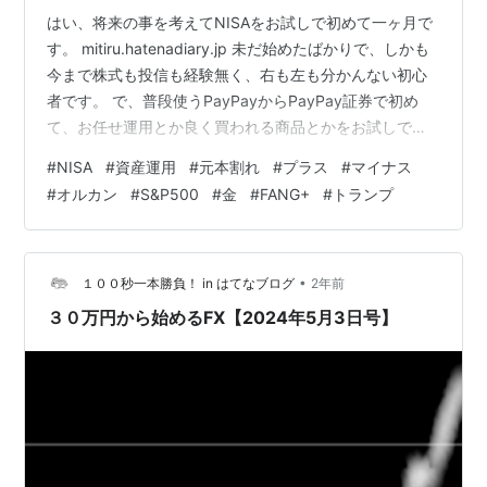
はい、将来の事を考えてNISAをお試しで初めて一ヶ月で
す。 mitiru.hatenadiary.jp 未だ始めたばかりで、しかも
今まで株式も投信も経験無く、右も左も分かんない初心
者です。 で、普段使うPayPayからPayPay証券で初め
て、お任せ運用とか良く買われる商品とかをお試しで買
って一ヶ月です。 ※長期運用で見るものなのは知ってま
#
NISA
#
資産運用
#
元本割れ
#
プラス
#
マイナス
すが初心者ですので なにせ今までが貯金しかした事が無
#
オルカン
#
S&P500
#
金
#
FANG+
#
トランプ
いので、毎日の乱高下にびっくり。。。 これ、僕みたい
な心に余裕が無い人間には向かないかも＾＾； この一ヶ
月は見慣れない光景に毎日一喜一憂してました。 で、お
試しで各1000円、一ヶ月と通した結果が これ。 …
•
１００秒一本勝負！ in はてなブログ
2年前
３０万円から始めるFX【2024年5月3日号】