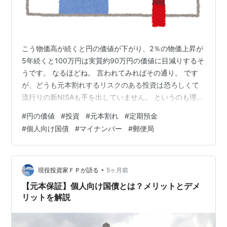
こう物価高が続くと円の価値が下がり、2％の物価上昇が
5年続くと100万円は実質約90万円の価値に目減りするそ
うです。 なるほどね。 言われてみればその通り。 です
が、どうも元本割れするリスクのある投資は恐ろしくて
流行りの新NISAも手を出していません。 というのも理由
があり…。 ウチの会社では法人として有価証券等の売買
#
円の価値
#
投資
#
元本割れ
#
定期預金
を行っています。 経理という仕事柄、薄給の私から見れ
#
個人向け国債
#
マイナンバー
#
郵便局
ば目の玉が飛び出るような売却損の振替伝票を書いたこ
ともあり。 もちろん売却益もありますが、十数年携わっ
てきた中で学んだ事は 投資は上がる時はチョロチョロ
と、下がる時はドカンと この『ドカン』と下がる恐怖に
•
現役投資家ＦＰが語る
5ヶ月前
私は耐えられそうにない。…
【元本保証】個人向け国債とは？メリットとデメ
リットを解説