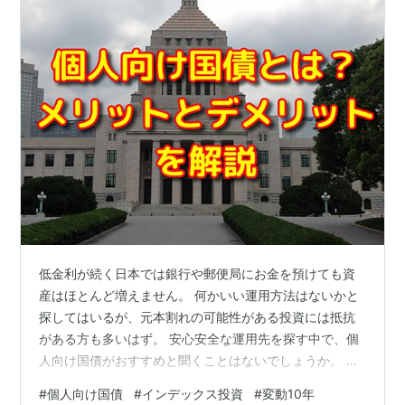
低金利が続く日本では銀行や郵便局にお金を預けても資
産はほとんど増えません。 何かいい運用方法はないかと
探してはいるが、元本割れの可能性がある投資には抵抗
がある方も多いはず。 安心安全な運用先を探す中で、個
人向け国債がおすすめと聞くことはないでしょうか。 個
人向け国債にはどのようなメリットがあるのでしょう
#
個人向け国債
#
インデックス投資
#
変動10年
か？デメリットはないのでしょうか？ 今回は、個人向け