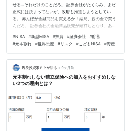
せる…それだけのことだろ。 証券会社がたくらみ、まだ
正式には決まってないが、政府も推進しようとしてい
る。 赤んぼが金融商品を買えるか！結局、親の金で買う
んだろ。 証券会社の金融商品販売が頭打ちとなり、あの
手この手で誘導しようとしている。 給料の上がらない庶
#
NISA
#
新型MISA
#
投資
#
証券会社
#
貯蓄
民が、そう簡単に何十万円・何百万円もの金をポンと出
#
元本割れ
#
世界恐慌
#
リスク
#
こどもNISA
#
資産
せるか。 将来の不安で貯蓄している大切な金を、投資の
方に注ぎ込むようにさせる目論見だ。 「こどもNISA」
は、政府が子育て世帯の資産形成を後押しする狙いがあ
るという。 そんなこと信じられるか？NISAであっても結
•
現役投資家ＦＰが語る
9ヶ月前
局株への投資だ。元本割れもあ…
元本割れしない積立保険への加入をおすすめしな
い2つの理由とは？