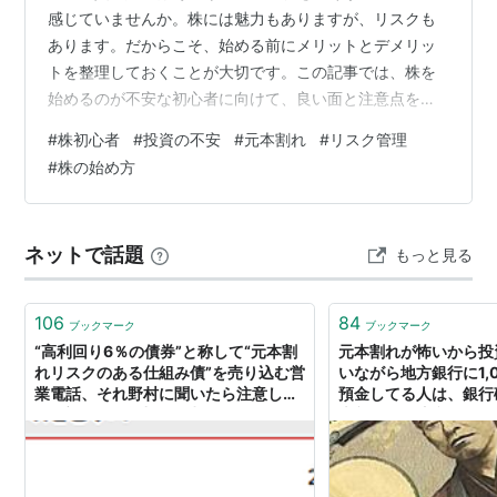
感じていませんか。株には魅力もありますが、リスクも
あります。だからこそ、始める前にメリットとデメリッ
トを整理しておくことが大切です。この記事では、株を
始めるのが不安な初心者に向けて、良い面と注意点をや
さしくまとめます。 株を始めるのが不安なのは自然なこ
#
株初心者
#
投資の不安
#
元本割れ
#
リスク管理
と 株式投資はお金に関わることなので、不安になるのは
#
株の始め方
自然です。特に初心者の場合、「どの株を買えばいいの
か」「損をしたらどうしよう」と考えてしまうこともあ
ると思います。でも、リスクを知っておくことで、無理
ネットで話題
もっと見る
な投資を避けやすくなります。 株のメリットは利益の可
能性があること 株式投資のメリットは、資産を…
106
84
ブックマーク
ブックマーク
“高利回り6％の債券”と称して“元本割
元本割れが怖いから投
れリスクのある仕組み債”を売り込む営
いながら地方銀行に1,
業電話、それ野村に聞いたら注意しよ
預金してる人は、銀行
う : 市況かぶ全力２階建
本割れ」に注意すべき。
カードの読みもの