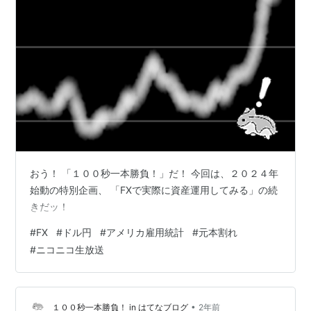
おう！ 「１００秒一本勝負！」だ！ 今回は、２０２４年
始動の特別企画、 「FXで実際に資産運用してみる」の続
きだッ！
#
FX
#
ドル円
#
アメリカ雇用統計
#
元本割れ
#
ニコニコ生放送
•
１００秒一本勝負！ in はてなブログ
2年前