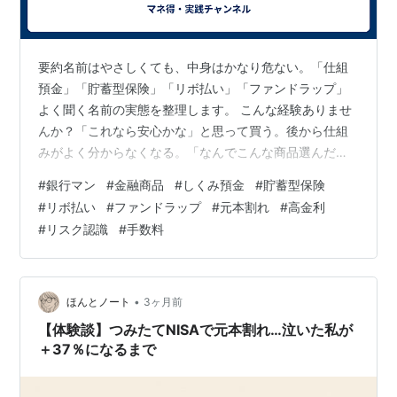
要約名前はやさしくても、中身はかなり危ない。「仕組
預金」「貯蓄型保険」「リボ払い」「ファンドラップ」
よく聞く名前の実態を整理します。 こんな経験ありませ
んか？「これなら安心かな」と思って買う。後から仕組
みがよく分からなくなる。「なんでこんな商品選んだん
だろう」と後悔する。そんな経験はありませんか？ 仕組
#
銀行マン
#
金融商品
#
しくみ預金
#
貯蓄型保険
預金の本当の正体普通の預金に、金融派生商品が組み込
#
リボ払い
#
ファンドラップ
#
元本割れ
#
高金利
まれた商品です。途中解約しにくいだけでなく、為替次
#
リスク認識
#
手数料
第で元本割れの可能性もあります。名前は「預金」で
も、実態はかなり複雑です。 貯蓄型保険の裏側保険と貯
蓄がセットになったものです。保障部分に手数料が大き
く含まれるため、運用性は実は厳しいことが多いで…
•
ほんとノート
3ヶ月前
【体験談】つみたてNISAで元本割れ…泣いた私が
＋37％になるまで