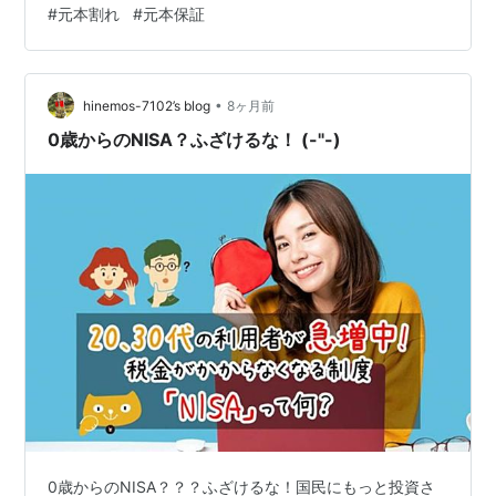
#
元本割れ
#
元本保証
国債の下記ポイントについて解説したいと思います。 個
人向け国債の特徴とメリット・デメリット 3種類ある個
人向け国債の中で、おすすめはどれ？ 個人向け国債のお
すすめの買い方とは？ １．国債とは？ ２．個人向け国債
•
hinemos-7102’s blog
8ヶ月前
とは？ ３．個人向け国債の種類 １…
0歳からのNISA？ふざけるな！ (-"-)
0歳からのNISA？？？ふざけるな！国民にもっと投資さ