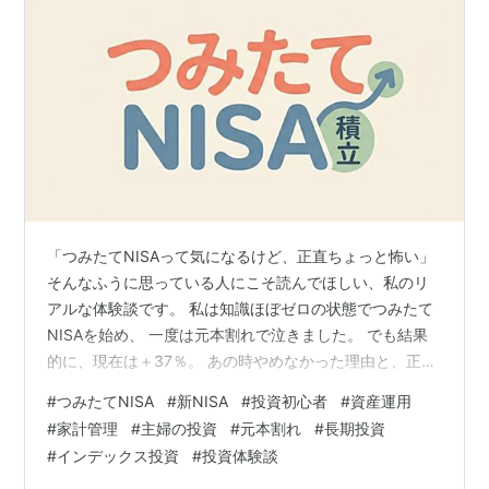
「つみたてNISAって気になるけど、正直ちょっと怖い」
そんなふうに思っている人にこそ読んでほしい、私のリ
アルな体験談です。 私は知識ほぼゼロの状態でつみたて
NISAを始め、 一度は元本割れで泣きました。 でも結果
的に、現在は＋37％。 あの時やめなかった理由と、正直
な気持ちを書きます。 NISAに興味はあったけど、何も分
#
つみたてNISA
#
新NISA
#
投資初心者
#
資産運用
からなかった きっかけは「ジェイソン流お金の増やし
#
家計管理
#
主婦の投資
#
元本割れ
#
長期投資
方」 とりあえず月3000円からスタート（2021年9月）
#
インデックス投資
#
投資体験談
実際に選んだ銘柄（すべて言われるがまま） 証券会社は