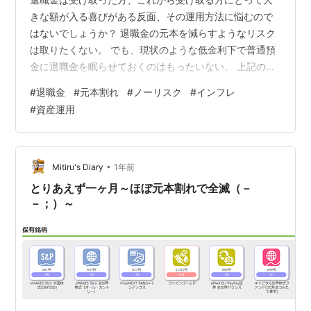
きな額が入る喜びがある反面、その運用方法に悩むので
はないでしょうか？ 退職金の元本を減らすようなリスク
は取りたくない。 でも、現状のような低金利下で普通預
金に退職金を眠らせておくのはもったいない。 上記のよ
うな悩みを抱えている方は少なくないと思います。 そこ
#
退職金
#
元本割れ
#
ノーリスク
#
インフレ
で今回は、以下の書籍を参考に下記ポイントについて解
#
資産運用
説します。 元本保証の退職金運用方法 退職金運用で注意
すべきポイント 退職前に準備するべきこと 既に退職金を
受け取った方だけでなく、これから退職する予定という
方も参考にしてください。 『知らないと大損する！ 定年
•
Mitiru's Diary
1年前
前後のお金の正解――会社も役所…
とりあえず一ヶ月～ほぼ元本割れで全滅（－
－；）～