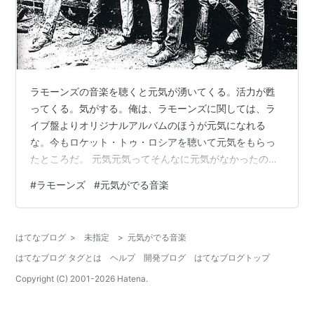
ラモーンズの音楽を聴くと元気が湧いてくる。活力が甦
ってくる。気がする。俺は、ラモーンズに関しては、ラ
イブ盤よりオリジナルアルバムのほうが元気になれる
な。今もロケット・トゥ・ロシアを聴いて元気をもらっ
たところだ。 元気元気ってそんなに元気がなかったの
か。そうなんだ。眠れなかったりひどく憂鬱な日が続い
#
ラモーンズ
#
元気がでる音楽
ていたんだ。そういうループにハマってしまうと、こう
いう元気が出る音楽の存在すら思い出せなくなってしま
う。となると、活力を維持しているときでもたまには聴
はてなブログ
>
未指定
>
元気がでる音楽
いたほうがいいな。存在を忘れないようにするために
はてなブログ タグとは
ヘルプ
開発ブログ
はてなブログトップ
さ。 つまりいろんな音楽を聴き続けることなんだ。音楽
が好きじゃない人も、それぞれの好きなことを続けて、
Copyright (C) 2001-
2026
Hatena.
好…