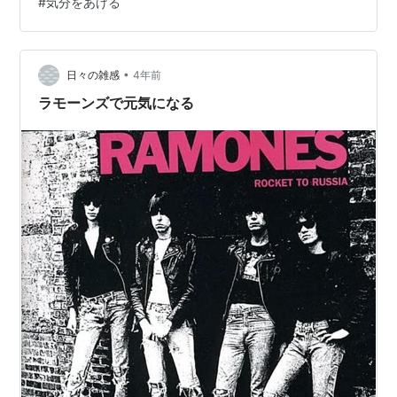
#
気分をあげる
が、 もしよろしければ 暫しお付き合いいただければ幸い
です。 まずは冒頭でお話しした Bon Jovi Livin' On A
Prayer 初めてMVを見たのが中学生頃でしたが、 ボーカ
ルのジョン…
•
日々の雑感
4年前
ラモーンズで元気になる