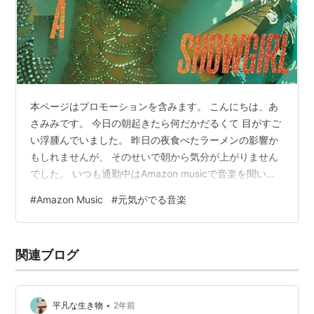
本ページはプロモーションを含みます。 こんにちは、あ
さみみです。 今日の朝起きたら何だかだるくて 目がすご
い浮腫んでいました。 昨日の夜食べたラーメンの影響か
もしれませんが、 そのせいで朝から気分が上がりません
でした。 いつも通勤中はAmazon musicで音楽を聞いて
いますが、 最近はずっとTaylor Swiftの新しいアルバムを
#
Amazon Music
#
元気がでる音楽
聴いていました。 【Amazon.co.jp限定】ザ・ライフ・オ
ブ・ア・ショーガール (通常盤)(特典:メガジャケ付) アー
ティスト:テイラー・スウィフト UNIVERSAL MUSIC
関連ブログ
GROUP Amazon でも今日はちょっと違う歌を聞いてテ
ンションを上げ…
•
平凡な生き物
2年前