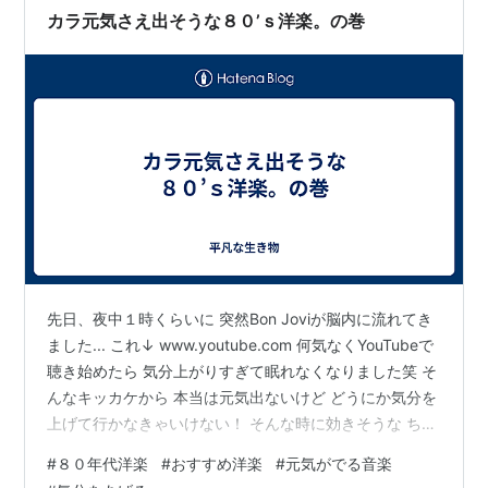
カラ元気さえ出そうな８０’ｓ洋楽。の巻
先日、夜中１時くらいに 突然Bon Joviが脳内に流れてき
ました... これ↓ www.youtube.com 何気なくYouTubeで
聴き始めたら 気分上がりすぎて眠れなくなりました笑 そ
んなキッカケから 本当は元気出ないけど どうにか気分を
上げて行かなきゃいけない！ そんな時に効きそうな ちょ
っと昔の洋楽をご紹介。 ８０年代くらいの比較的聴きや
#
８０年代洋楽
#
おすすめ洋楽
#
元気がでる音楽
すい有名曲を集めました。 趣味嗜好に偏りがあります