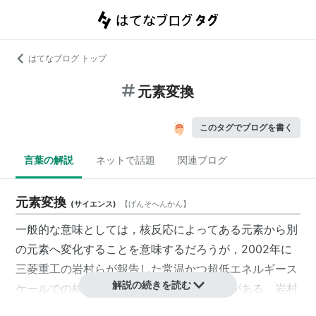
はてなブログ トップ
元素変換
このタグでブログを書く
言葉の解説
ネットで話題
関連ブログ
元素変換
(
サイエンス
)
【
げんそへんかん
】
一般的な意味としては，核反応によってある元素から別
の元素へ変化することを意味するだろうが，2002年に
三菱重工の岩村らが報告した常温かつ超低エネルギース
解説の続きを読む
ケールでの核反応を指して用いられる場合がある。岩村
らの論文は，
Japanese Journal of Applied Physics