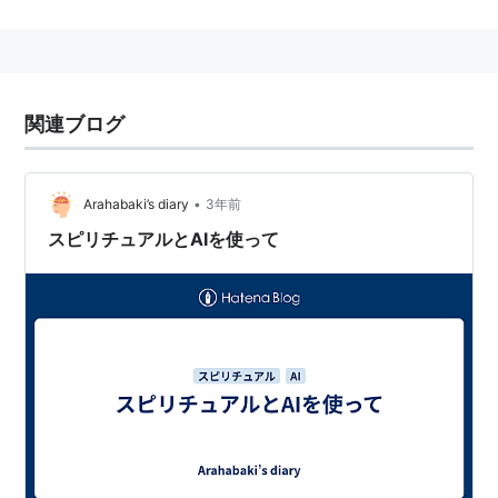
Vol.41(2002)pp.4642-4650
。三菱重工による発表は，
http://www.mhi.co.jp/atrc/products/genso.html
。
関連ブログ
•
Arahabaki’s diary
3年前
スピリチュアルとAIを使って