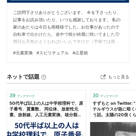
ご訪問下さりありがとうございます。 ☆を下さったり、
記事をお読み頂いたり、いつも感謝しております。 私の
家のあたりは今日も雨模様でした。お仕事があったので
自転車で出かけたら、途中で桜が綺麗に咲いてました🙂
明日お天気がよくなればいいんですけど（予報では雨
😔）、暫く散らずにいて欲しいです。 さて、昨日の記事
#
元素変換
#
スピリチュアル
#
占星術
では、無理にAIを追いかけなくて大丈夫と書きましたけ
ど、私自身はいろいろAIとか技術のニュースなんか探し
てみたりしてます。でも、それは好きでみてるだけなん
ネットで話題
もっと見る
です。 なので私のブログを見られて、もしかして心配に
なったりする人も居るかもと思って、無理に追いかけな
くても大丈夫と書いたんですね。今も私はア…
39
30
ブックマーク
ブックマーク
50代半ば以上の人は中学校理科で、原
すずもと on Twitte
子番号、質量数、 同位体、放射性元
テルギウスが急に暗く
素、放射線、人工元素変換、核分裂を
う話。太陽の20倍く
学んでいた！ - 左巻健男＆理科の探
素→Heの元素変換が終
検’s blog
なるあたりで赤色巨星
ネオンが1000年、ネ