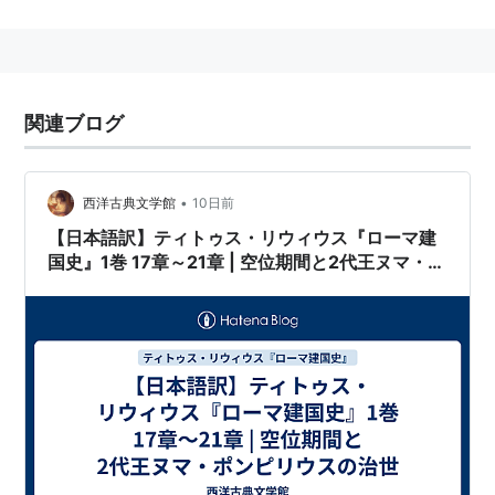
議員から成り、その身分は終身かつ世襲であった。
定員は当初300人だったが、カエサルの時代に900人
に増やされ、更にアウグストゥスの時代に600人にな
った。
共和政
時代には実権を握っていたが、次第に
関連ブログ
権勢を失った。
明治8年(1875年)から明治23年(1890年)まで日本政府
に存在していた、立法を行う機関。
•
西洋古典文学館
10日前
【日本語訳】ティトゥス・リウィウス『ローマ建
国史』1巻 17章～21章 | 空位期間と2代王ヌマ・ポ
ンピリウスの治世