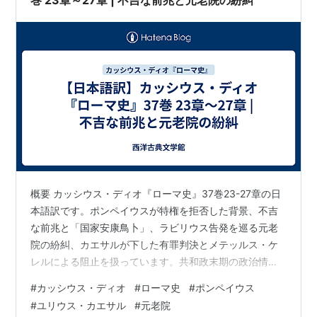
巻 23章～27章 | 不吉な前兆と元老院の紛糾
概要 カッシウス・ディオ『ローマ史』37巻23-27章の日
本語訳です。ポンペイウスが特権を拒否した背景、不吉
な前兆と「国家安康鳥卜」、ラビリウス告発を巡る元老
院の紛糾、カエサルが下した有罪判決とメテッルス・ケ
レルによる阻止を扱っています。共和政末期の政治情勢
を活写する貴重な一次史料です。 « 前の記事へ 目次へ戻
#
カッシウス・ディオ
#
ローマ史
#
ポンペイウス
る 次の記事へ »
#
ユリウス・カエサル
#
元老院