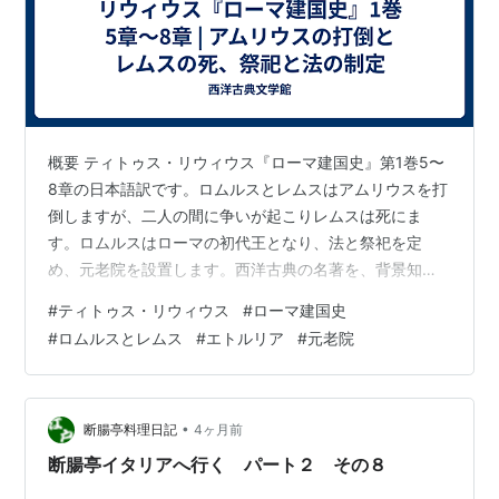
概要 ティトゥス・リウィウス『ローマ建国史』第1巻5〜
8章の日本語訳です。ロムルスとレムスはアムリウスを打
倒しますが、二人の間に争いが起こりレムスは死にま
す。ロムルスはローマの初代王となり、法と祭祀を定
め、元老院を設置します。西洋古典の名著を、背景知識
が深まる注釈と共にじっくりと読み解けます。 « 前の記
#
ティトゥス・リウィウス
#
ローマ建国史
事へ 目次へ戻る 次の記事へ »
#
ロムルスとレムス
#
エトルリア
#
元老院
•
断腸亭料理日記
4ヶ月前
断腸亭イタリアへ行く パート２ その８