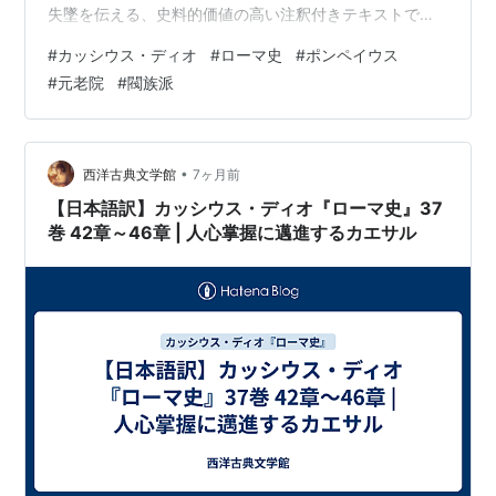
失墜を伝える、史料的価値の高い注釈付きテキストで
す。 « 前の記事へ 目次へ戻る 次の記事へ »
#
カッシウス・ディオ
#
ローマ史
#
ポンペイウス
#
元老院
#
閥族派
•
西洋古典文学館
7ヶ月前
【日本語訳】カッシウス・ディオ『ローマ史』37
巻 42章～46章 | 人心掌握に邁進するカエサル