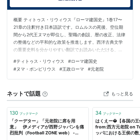
概要 ティトゥス・リウィウス『ローマ建国史』1巻17〜
21章の注釈付き日本語訳です。ロムルスの死後、空位期
間から2代王ヌマが即位し、聖職の創設、暦の改正、法律
の整備などの平和的な政策を推進します。西洋古典文学
の重要史料を分かりやすい翻訳でお読みいただける、歴
史愛好家必見のコンテンツです。 « 前の記事へ 目次へ戻
#
ティトゥス・リウィウス
#
ローマ建国史
る 次の記事へ »
#
ヌマ・ポンピリウス
#
王政ローマ
#
元老院
ネットで話題
もっと見る
130
34
ブックマーク
ブックマーク
「クーデター」「元老院に席を用
はくえー🔱【各国の
意」 伊メディアが西野ジャパンを痛
from:西方元老院 on Tw
烈批判（Football ZONE web） -
ッパにおける王侯の数
Yahoo!ニュース
などの「○世」という