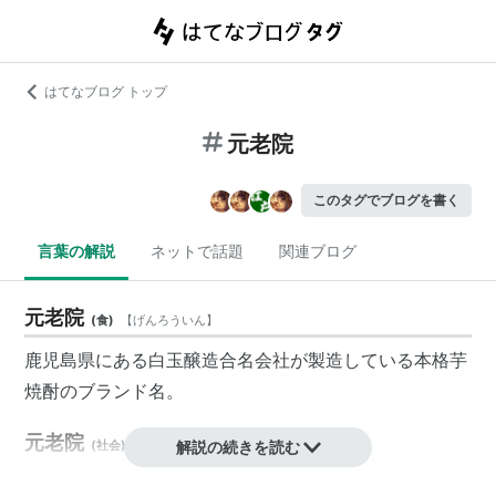
はてなブログ トップ
元老院
このタグでブログを書く
言葉の解説
ネットで話題
関連ブログ
元老院
(
食
)
【
げんろういん
】
鹿児島県にある白玉醸造合名会社が製造している本格芋
焼酎のブランド名。
元老院
(
社会
)
【
げんろういん
解説の続きを読む
】
【senatus】古代ローマの議会。
貴族
より選出される