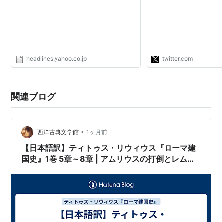
この序数は、受験生泣
でもあります。 (これ
な人も多いのでは) さ
パ人は、正確に認識で
ょうか？…
https://t.co/HF7AhG
headlines.yahoo.co.jp
twitter.com
関連ブログ
•
西洋古典文学館
1ヶ月前
【日本語訳】ティトゥス・リウィウス『ローマ建
国史』1巻 5章～8章 | アムリウスの打倒とレムス
の死、祭祀と法の制定