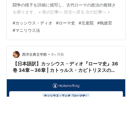
闘争の様子を詳細に描写し、古代ローマの政治の複雑さ
を探ります。 « 前の記事へ 目次へ戻る 次の記事へ »
#
カッシウス・ディオ
#
ローマ史
#
元老院
#
執政官
#
マニリウス法
•
西洋古典文学館
9ヶ月前
【日本語訳】カッシウス・ディオ『ローマ史』36
巻 34章～36章 | カトゥルス・カピトリヌスの演
説の続き