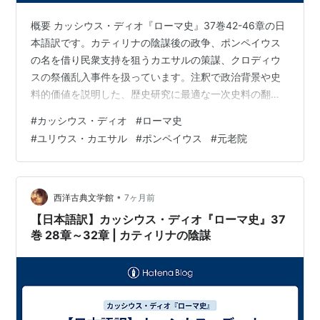
概要 カッシウス・ディオ『ローマ史』37巻42-46章の日
本語訳です。カティリナの陰謀後の政争、ポンペイウス
の名を借り民衆支持を狙うカエサルの策謀、クロディウ
スの祭儀乱入事件を扱っています。注釈で政治背景や史
料的価値を説明した、歴史研究に最適な一次史料の翻訳
です。 « 前の記事へ 目次へ戻る 次の記事へ »
#
カッシウス・ディオ
#
ローマ史
#
ユリウス・カエサル
#
ポンペイウス
#
元老院
•
西洋古典文学館
7ヶ月前
【日本語訳】カッシウス・ディオ『ローマ史』37
巻 28章～32章 | カティリナの陰謀