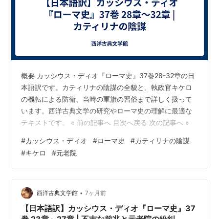
概要 カッシウス・ディオ『ローマ史』37巻28-32章の日
本語訳です。カティリナの陰謀の全貌と、執政官キケロ
の機転による防衛、当時の軍旗の習俗まで詳しく扱って
います。西洋古典文学の研究やローマ史の理解に最適な
テキストです。 « 前の記事へ 目次へ戻る 次の記事へ »
#
カッシウス・ディオ
#
ローマ史
#
カティリナの陰謀
#
キケロ
#
元老院
•
西洋古典文学館
7ヶ月前
【日本語訳】カッシウス・ディオ『ローマ史』37