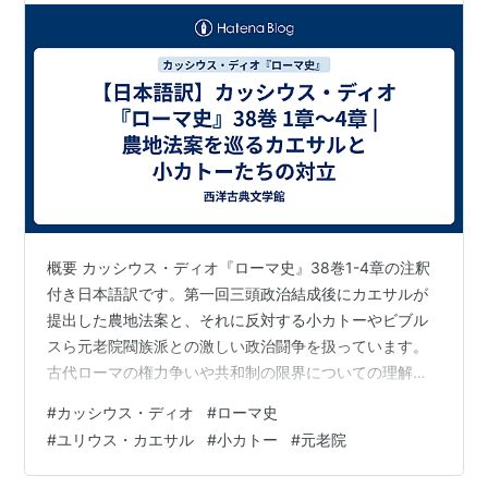
概要 カッシウス・ディオ『ローマ史』38巻1-4章の注釈
付き日本語訳です。第一回三頭政治結成後にカエサルが
提出した農地法案と、それに反対する小カトーやビブル
スら元老院閥族派との激しい政治闘争を扱っています。
古代ローマの権力争いや共和制の限界についての理解を
深められる必読記事です。 « 前の記事へ 目次へ戻る 次の
#
カッシウス・ディオ
#
ローマ史
記事へ »
#
ユリウス・カエサル
#
小カトー
#
元老院