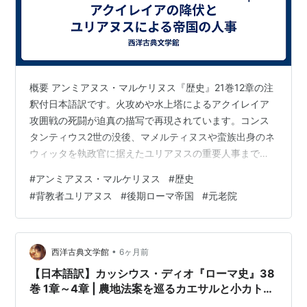
概要 アンミアヌス・マルケリヌス『歴史』21巻12章の注
釈付日本語訳です。火攻めや水上塔によるアクイレイア
攻囲戦の死闘が迫真の描写で再現されています。コンス
タンティウス2世の没後、マメルティヌスや蛮族出身のネ
ウィッタを執政官に据えたユリアヌスの重要人事まで、
帝国変革期を伝える一級史料です。 « 前の記事へ 目次へ
#
アンミアヌス・マルケリヌス
#
歴史
戻る 次の記事へ »
#
背教者ユリアヌス
#
後期ローマ帝国
#
元老院
•
西洋古典文学館
6ヶ月前
【日本語訳】カッシウス・ディオ『ローマ史』38
巻 1章～4章 | 農地法案を巡るカエサルと小カトー
たちの対立