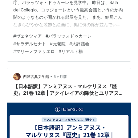
庁、パラッツォ・ドゥカーレを見学中。 昨日は、Sala
del Collegio、コッジョーレという最高会議というのか内
閣のようなものが開かれる部屋を見た。 まあ、結局こん
なきらびやかな装飾と絵画に、奥に例の席が並んでいる
大きな部屋がその機能に合わせて、たくさんあるのであ
#
ヴェネツィア
#
パラッツォドゥカーレ
る。 次は、これ、Sala del Senato。 サラ・デル・セナ
#
サラデルセナト
#
元老院
#
大評議会
ト。セナトの部屋。senatoは英語のセネター、senatorで
#
マリーノファリエロ
#
リアルト橋
アメリカだと上院議員だが、古代ローマやヴェネツィア
共和国だと、日本語だと元老院と訳されているよう。元
老が構成員の元老院というのは、ドージェの諮問機関…
•
西洋古典文学館
5ヶ月前
【日本語訳】アンミアヌス・マルケリヌス『歴
史』21巻 12章 | アクイレイアの降伏とユリアヌス
による帝国の人事