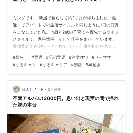
ミングです。 新居で暮らして約2ヶ月が経ちました。最
近までアパートでの生活サイクルと同じように1日の日課
をこなしていた私。 4歳と2歳の子育てを優先するライフ
スタイルで、家事炊事、そして仕事をまわしています。
業務委託で在宅ワークと外でパート仕事の掛け持ちです
が、子育てと暮らしを追い込まない仕事量に調整できて
#
暮らし
#
育児
#
兄弟育児
#
注文住宅
#
ワーママ
います。俗に言うゆるキャリです。 それでも、子供たち
#
ゆるキャリ
#
ゆるキャリア
#
朝活
#
早起き
がいる朝晩は余裕がありません。時間管理や調整がうま
くいかず… ・子供と同じような時間に起床して、朝の時
間も気持ちも余裕がない ・朝食をバタバタと食べさせ水
分をとらせ忘れる ・朝トイレを催促しなかったので車に
•
ほんとノート
2ヶ月前
乗ってからオシッコといいだす ・い…
卒園アルバム13000円。思い出と現実の間で揺れ
た親の本音