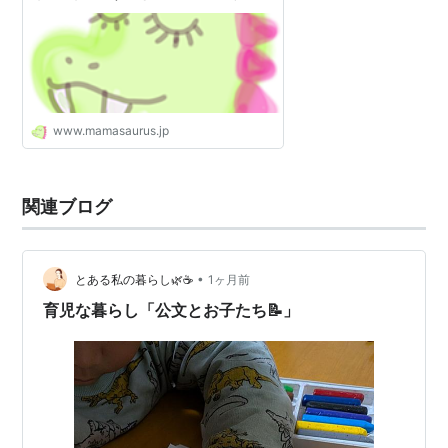
歳、4歳兄弟育児中の二児ママブログ
☆
www.mamasaurus.jp
関連ブログ
•
とある私の暮らし🌿☕️
1ヶ月前
育児な暮らし「公文とお子たち📝」