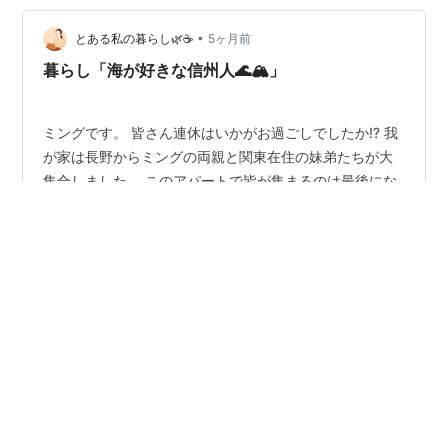
ない子どもたちを急かし、イライラを当てつけるような
言動になってしまった。 子どもたちは別々の保育園なの
•
とある私の暮らし🌿☕️
5ヶ月前
で、まず次男イトを登園させ、次に長男ア…
暮らし「海が好きな信州人🌊🏔️」
ミングです。 皆さん連休はいかがお過ごしでしたか⁉️ 我
が家は長野からミングの両親と関東在住の妹弟たちが大
集合しました。 このアパートで皆が集まるのは最後にな
ると思います。次回の集合は新居になるでしょう。アパ
ートに総勢9人キッチキチで過ごしました😁 アパート隣
の公園にある桜の木。だんだん蕾が膨らみ始めていま
#
暮らし
#
育児
#
家族
#
海
#
千葉県
#
観光
す。毎年見てきた満開の桜を今年も眺めてから引っ越し
#
兄弟育児
ができる。よかった。 ジージ粘土に凝る。 キモっ😂 盆
暮れ正月以外にも皆で集まる機会が持ってて嬉しい限り
です。祖父母に孫を見せられること、アタやイトが頻繁
には会えない祖父母、叔父ちゃんや叔母ちゃんそして従
•
ママの日々ログ｜0歳＆６歳の育児と暮らし*
5ヶ月前
姉妹に会って一緒に過ごす時間は貴重だと…
【生後5ヶ月】離乳食2週目のリアル🍴食べない悩
みも解消！2人目ママの愛用グッズと進め方