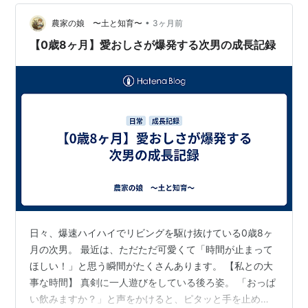
ース。上の2人のレッスンを見ていた影響で、理解自体は
早い。ただ、自分の番になると緊張して…
•
農家の娘 〜土と知育〜
3ヶ月前
【0歳8ヶ月】愛おしさが爆発する次男の成長記録
日々、爆速ハイハイでリビングを駆け抜けている0歳8ヶ
月の次男。 最近は、ただただ可愛くて「時間が止まって
ほしい！」と思う瞬間がたくさんあります。 【私との大
事な時間】 真剣に一人遊びをしている後ろ姿。 「おっぱ
い飲みますか？」と声をかけると、ピタッと手を止めて