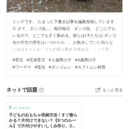
ミングです。 たまった下書き記事を編集投稿しています
💦 さて、ダンゴ虫…… 毎日毎日、ダンゴ虫。 どこにでも
いるので、どこでもすぐ集める。彼ら(お子たち)とダンゴ
虫の共生の歴史はいつからか。。お散歩していた知らな
いおばちゃんが「うちの孫も集める集める。」って笑っ
ていたことがあります。 男の子をもつ親御さんたち、そ
#
育児
#
兄弟育児
#
２歳男の子
#
4歳男の子
うなんですか⁉️ うちのお子たちはアパートで暮らしてい
#
ワーママ
#
昆虫
#
ダンゴムシ
#
カブトムシ飼育
た時から公園で集めていましたな。 新居近く公園の溝。
保育園のモニュメント花壇 愛でてる 広場の壁下 公民館
の庭 愛でる 自宅のダンゴ虫飼育カゴ 公園の溝 落ち葉を
ネットで話題
もっと見る
どかしたらウヨウヨ キャッチ＆リリース 飼育カゴ じゃ
がいも食べるダ…
5
ブックマーク
子どものおもちゃ収納方法！すぐ散ら
かる？片付けできない？【5つのルー
ル】で片付けやすいしくみ作り。2