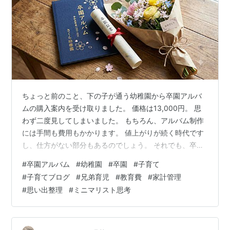
ちょっと前のこと、下の子が通う幼稚園から卒園アルバ
ムの購入案内を受け取りました。 価格は13,000円。 思
わず二度見してしまいました。 もちろん、アルバム制作
には手間も費用もかかります。 値上がりが続く時代です
し、仕方がない部分もあるのでしょう。 それでも、卒園
アルバムに13,000円を支払うべきかどうか、私はしばら
#
卒園アルバム
#
幼稚園
#
卒園
#
子育て
く悩むことになりました。 上の子の時は購入した 私自身
#
子育てブログ
#
兄弟育児
#
教育費
#
家計管理
も卒業アルバムを見返さなかった 本当に必要なのだろう
#
思い出整理
#
ミニマリスト思考
か 一番悩んだのは兄弟間の公平さ 子どもに聞いても答え
は出なかった わが家が出した結論 まとめ 次に読みたい
記事 上の子の時は購入した 卒園アルバムって地味に悩む