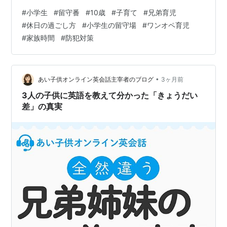
こともしばしば。 そこで今回は、初めて「留守番」とい
#
小学生
#
留守番
#
10歳
#
子育て
#
兄弟育児
う選択肢を真剣に考えるようになりました。 小学生10歳
#
休日の過ごし方
#
小学生の留守場
#
ワンオペ育児
を5時間留守番させても大丈夫？ わが家の子どもの状況
#
家族時間
#
防犯対策
不安なのは食事時間 留守番で気になるのは防犯面 長時間
の留守番は段階的に考えたい 兄弟で遊びの好みが違うと
休日が難しい 上の子は外遊びが苦手 下の子は外遊びが大
好き 「家族全員で行動す…
•
あい子供オンライン英会話主宰者のブログ
3ヶ月前
3人の子供に英語を教えて分かった「きょうだい
差」の真実