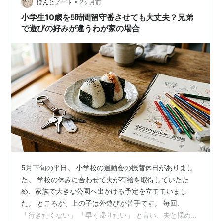
実は、上の…
•
ほんとノート
2ヶ月前
小学生10歳を5時間留守番させても大丈夫？兄弟
で遊びの好みが違うわが家の場合
5月下旬の平日。 小学校の運動会の振替休日がありまし
た。 学校の休みに合わせて夫が有給を取得していたた
め、家族で大きな公園へ出かける予定を立てていまし
た。 ところが、上の子は外遊びが苦手です。 毎回、
「行きたくない」 「早く帰りたい」 と言い、夫と揉める