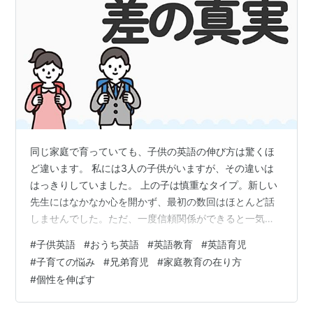
同じ家庭で育っていても、子供の英語の伸び方は驚くほ
ど違います。 私には3人の子供がいますが、その違いは
はっきりしていました。 上の子は慎重なタイプ。新しい
先生にはなかなか心を開かず、最初の数回はほとんど話
しませんでした。ただ、一度信頼関係ができると一気に
変わります。4ヶ月目に入った頃、急に話し始め、そこか
#
子供英語
#
おうち英語
#
英語教育
#
英語育児
ら一気に伸びました。 真ん中の子は正反対。初日から自
#
子育ての悩み
#
兄弟育児
#
家庭教育の在り方
分で話しかけるほど社交的です。ただし、飽きやすい。2
#
個性を伸ばす
ヶ月目には「もうやりたくない」と言い出し、そこから
継続させるまでに時間がかかりました。 下の子はマイペ