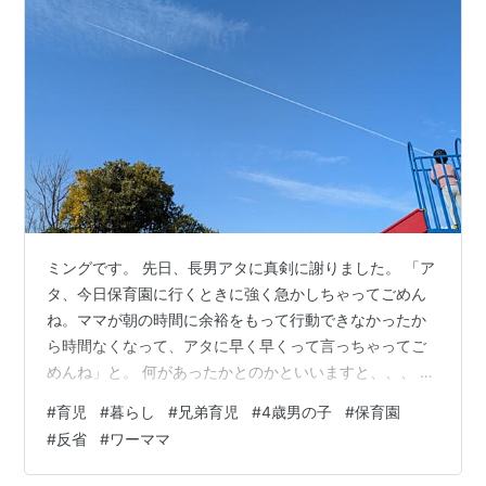
ミングです。 先日、長男アタに真剣に謝りました。 「ア
タ、今日保育園に行くときに強く急かしちゃってごめん
ね。ママが朝の時間に余裕をもって行動できなかったか
ら時間なくなって、アタに早く早くって言っちゃってご
めんね」と。 何があったかとのかといいますと、、、 と
ある朝、保育園の登園9時を過ぎてしまうであろう時間に
#
育児
#
暮らし
#
兄弟育児
#
4歳男の子
#
保育園
アパートを出ました。気持ちに余裕がなく、イライラし
#
反省
#
ワーママ
ていたミング。こうゆう時間になってしまったのは子ど
もたちのせいではなく、私がいけないのに普段と変わら