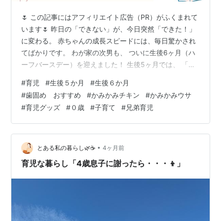
🌷 この記事にはアフィリエイト広告（PR）がふくまれて
います🌷 昨日の「できない」が、今日突然「できた！」
に変わる。 赤ちゃんの成長スピードには、毎日驚かされ
てばかりです。 わが家の次男も、 ついに生後6ヶ月（ハ
ーフバースデー）を迎えました！ 生後5ヶ月では、 「寝
返り成功した！！」と思ったら、しなくなって 「あれ？
#
育児
#
生後５か月
#
生後６か月
」と不思議に思う時期があったり、 離乳食に戸惑った
#
歯固め おすすめ
#
かみかみチキン
#
かみかみウサ
り、いろんなことがありました。 でも、6ヶ月になった
#
育児グッズ
#
０歳
#
子育て
#
兄弟育児
今、 成長の勢いが止まりません！ ・一度はやめた（？）
寝返り、ブーム再来！ ・離乳食「はよはよ！」と全力ア
ピール！ ・ついに見つけた、「運命の歯固め」 今回は、
生後5ヶ月から6ヶ…
•
とある私の暮らし🌿☕️
4ヶ月前
育児な暮らし「4歳息子に謝ったら・・・👦」