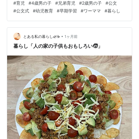
#
育児
#
4歳男の子
#
兄弟育児
#
2歳男の子
#
公文
なので、先生たちがうまーくタイミングみて席に向かう
#
公文式
#
幼児教育
#
早期学習
#
ワーママ
#
暮らし
よう誘導し、母を退出できるよう仕向けてくれます。 さ
て、今回の面談では最近のお子たちの様子やプリントの
進捗などを聞きました。普段の公文の送り迎えやプリン
トのサポートはほぼミングなのである程度の情報は聞い
•
とある私の暮らし🌿☕️
1ヶ月前
ているため、夫っとに改めて報告してくれ…
暮らし「人の家の子供もおもしろい🧒」