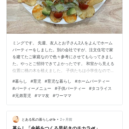
ミングです。 先週、友人とお子さん2人をよんでホーム
パーティーをしました。別の会社ですが、注文住宅で家
を建てたご家庭なので色々参考にさせてもらってきまし
た。やっとご招待できてよかったです。 和室から見える
位置に桃の木を植えました。 子供たちは小学生なのでま
たメニューに悩みましたが、毎回子供たちに人気のピザ
#
暮らし
#
育児
#
育児な暮らし
#
ホームパーティー
は必須として、もう一品いくつかのレシピを参考にタコ
#
パーティーメニュー
#
子供パーティー
#
タコライス
ライスを作りました。 ピザ タコライス 参考レシピ
#
兄弟育児
#
ママ友
#
ワーママ
https://kurashiru.com/r/G_GuaViaOE8
https://kurashiru.com/r/cu_S0IX3Q1Y チーズをもっとか
けたかったのですが、生食オッケー…
•
とある私の暮らし🌿☕️
2ヶ月前
暮らし「余裕をつくる早起きのチカラ🌿」