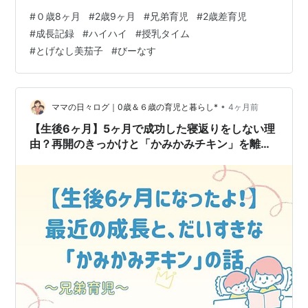
満面の笑みでこちらへ！ 「キャー！」と言いながら私の
#
０歳8ヶ月
#
2歳9ヶ月
#
兄弟育児
#
2歳差育児
膝へ登り、口を尖らせてハフハフ言っている姿は、もう
#
成長記録
#
ハイハイ
#
授乳タイム
悶絶級の可愛さです。 【長男との追いかけっこ】 夕食後
#
とげなし美茄子
#
びーなす
のひととき、2歳9ヶ月の長男との追いかけっこが始まり
ました。 次男が明らかに兄を追いかけ、二人で「キャー
ーー！！！」と大声を出しながらダイニングテーブルを
回っています。 弟に合わせてハ…
•
ママの日々ログ｜0歳＆６歳の育児と暮らし*
4ヶ月前
【生後6ヶ月】5ヶ月で成功した寝返りをしない理
由？再開のきっかけと「かみかみチキン」を離さ
ない理由をレビュー✨