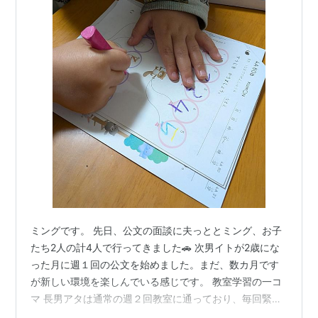
ミングです。 先日、公文の面談に夫っととミング、お子
たち2人の計4人で行ってきました🚗 次男イトが2歳にな
った月に週１回の公文を始めました。まだ、数カ月です
が新しい環境を楽しんでいる感じです。 教室学習の一コ
マ 長男アタは通常の週２回教室に通っており、毎回緊張
する〜とか言って入り口でウダウダします。毎回のこと