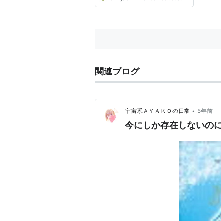
関連ブログ
•
宇宙系ＡＹＡＫＯの日常
5年前
今にしか存在しないの