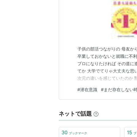
子供の部活つながりの 母友か
卒業しておかないと就職に不利
プロになりたければ その道に
てか 大学でてりゃ大丈夫な思
次元の違いを感じていたのか 
ど 学んではいなかったが プロ
#
潜在意識
#
まだ存在しない
感を持っていたので 何言って
って 食べていけなか…
ネットで話題
30
15
ブックマーク
ブ