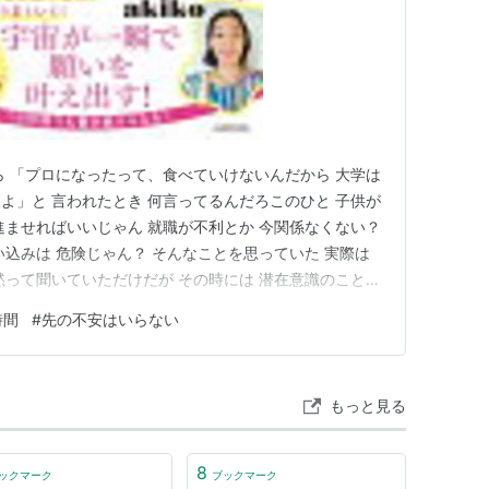
ら 「プロになったって、食べていけないんだから 大学は
よ」と 言われたとき 何言ってるんだろこのひと 子供が
進ませればいいじゃん 就職が不利とか 今関係なくない？
い込みは 危険じゃん？ そんなことを思っていた 実際は
黙って聞いていただけだが その時には 潜在意識のことな
になっても食べられない とか 決めつけてることに 違和
時間
#
先の不安はいらない
んのだろ？と思ったのだ 別にその母友が 実際にプロにな
もっと見る
8
ックマーク
ブックマーク