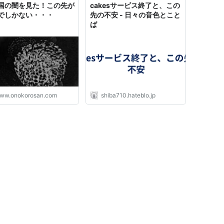
国の闇を見た！この先が
cakesサービス終了と、この
でしかない・・・
先の不安 - 日々の音色とこと
ば
ww.onokorosan.com
shiba710.hateblo.jp