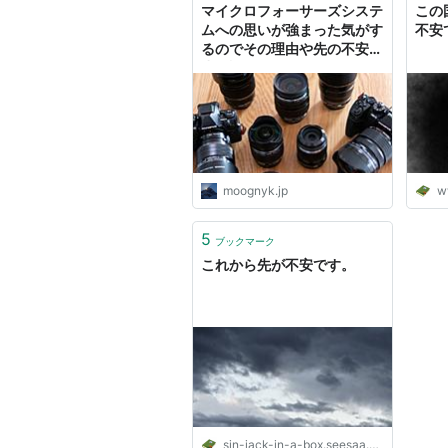
マイクロフォーサーズシステ
この
ムへの思いが強まった気がす
不安
るのでその理由や先の不安を
少し語ってみる - I AM A
DOG
moognyk.jp
w
5
ブックマーク
これから先が不安です。
sin-jack-in-a-box.seesaa.net