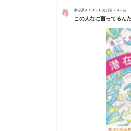
•
宇宙系ＡＹＡＫＯの日常
4年前
この人なに言ってるん