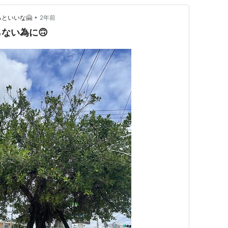
•
なるといいな🤗
2年前
ない為に🙃