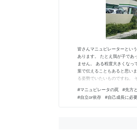
皆さんマニュピレーターという
あります。 たとえ我が子であ
ません。 ある程度大きくなっ
葉で伝えることもあると思い
る姿勢でいたいものですね。 
ら双方の心理を考え💭てみまし
#
マニュピレータの罠
#
先方
ントロールすることで利益を得
#
自立or依存
#
自己成長に必
たしのことを好きなんだったら