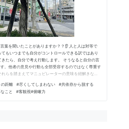
言葉を聞いたことがありますか？？👂 人と人は対等で
ってもいつまでも自分がコントロールできる訳ではあり
てきたら、自分で考え行動します。 そうなると自分の言
ます。他者の意見や行動も全部受容するのではなく尊重す
それらを踏まえてマニュピレーターの意味を紐解きなが
ょう。 マニュピレーター＝操り手の意🫶 他者の心をコ
との距離
#
尽くしてしまわない
#
共依存から脱する
たり優越感を満たそうとすることです。 例えば） ・わ
要なこと
#
客観視#俯瞰力
😍今晩（あんたも）映…