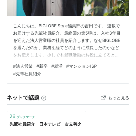
こんにちは。BIGLOBE Style編集部の吉田です。 連載で
お届けする先輩社員紹介。最終回の第5弾は、入社3年目
を迎えた法人営業職の社員を紹介します。なぜBIGLOBE
を選んだのか、業務を経てどのように成長したのかなど
をお伝えします。少しでも就職活動のお役に立てると幸
いです。 【営業職】 福島 弘起（ふくしま ひろき）リア
#
法人営業
#
新卒
#
就活
#
マンションISP
ライズ事業本部 法人第１営業部 １グループ 入社：2023
#
先輩社員紹介
年4月新卒担当業務：法人営業学生時代の専攻：経営学部
趣味：FPSゲーム、サッカー、ちいかわ 現在の仕事につ
いて BIGLOBEを選んだ理由 仕事のやりがいと成功体験
ネットで話題
もっと見る
仕事をする上で大切にしていること、成長、仲間 あ…
26
ブックマーク
先輩社員紹介 日本テレビ 古立善之