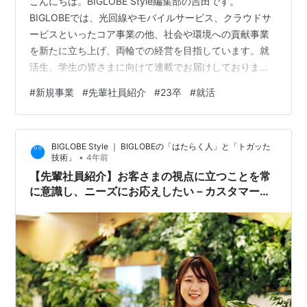
こんにちは。BIGLOBE Style編集部の吉田です。
BIGLOBEでは、光回線やモバイルサービス、クラウドサ
ービスといったコア事業の他、社会や環境への貢献事業
を新たに立ち上げ、両輪での経営を目指しています。就
活生、学生の皆さまに向けて連載でお届けしております
先輩社員紹介。第4弾では、その新規事業に携わる新卒入
#
新規事業
#
先輩社員紹介
#
23卒
#
就活
社2年目の社員をご紹介します。 【営業職】 島野 史子
（しまの ふみこ）リアライズ事業本部 第2室 入社：2021
年4月新卒専攻：メディア論・メディアアート担当業務：
BIGLOBE Style ｜ BIGLOBEの「はたらく人」と「トガッた
ビルエネルギーソリューション事業という新規事業に携
•
技術」
4年前
わっており、法人営業をメインに担当しています（取材
【先輩社員紹介】お客さまの視点に立つことを常
当時）。趣味：絵を…
に意識し、ニーズにお応えしたい－カスタマーサ
ポート職