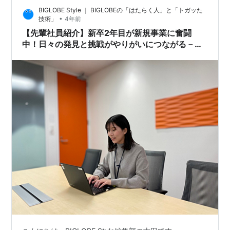
BIGLOBE Style ｜ BIGLOBEの「はたらく人」と「トガッた
推進部 AI・分析グループ 入社：2023年4月新卒担当…
•
技術」
4年前
【先輩社員紹介】新卒2年目が新規事業に奮闘
中！日々の発見と挑戦がやりがいにつながる－営
業職