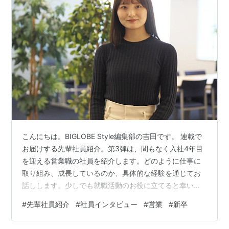
こんにちは。BIGLOBE Style編集部の吉田です。 連載で
お届けする先輩社員紹介。第3弾は、間もなく入社4年目
を迎える営業職の社員を紹介します。どのように仕事に
取り組み、成長しているのか、具体的な経験を通じてお
話しします。少しでも就職活動のお役に立てると幸いで
す。 【営業職】 山崎 亜美（やまざき あみ）リアライズ
#
先輩社員紹介
#
社員インタビュー
#
営業
#
新卒
事業本部 パートナー営業部 パートナー営業グループ 入
社：2022年4月新卒担当業務：法人営業学生時代の専