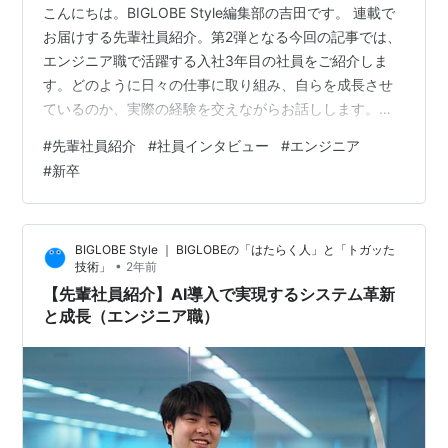
こんにちは。BIGLOBE Style編集部の吉田です。 連載で
お届けする先輩社員紹介。第2弾となる今回の記事では、
エンジニア職で活躍する入社3年目の社員をご紹介しま
す。どのように日々の仕事に取り組み、自らを成長させ
ているのか、実際の経験を交えながらお話しします。少
しでもみなさまの就職活動の参考になれば幸いです。
#
先輩社員紹介
#
社員インタビュー
#
エンジニア
【エンジニア職】 津田 英明（つだ ひであき）プロダク
#
新卒
ト技術本部 サービス開発２部 アジャイル開発２グループ
入社：2022年4月新卒担当業務：ビッグローブ光の販売
管理システム学生時代の専攻：ネットワーク(SDN)趣
BIGLOBE Style ｜ BIGLOBEの「はたらく人」と「トガッた
味：ゲーム、散歩、旅行 現在の仕事について BIGLOBEを
•
技術」
2年前
選んだ理…
【先輩社員紹介】AI導入で実現するシステム革新
と成長（エンジニア職）