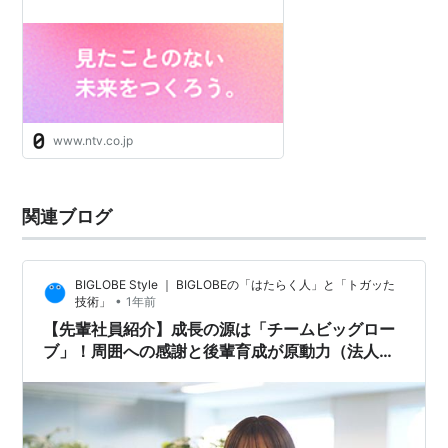
www.ntv.co.jp
関連ブログ
BIGLOBE Style ｜ BIGLOBEの「はたらく人」と「トガッた
•
技術」
1年前
【先輩社員紹介】成長の源は「チームビッグロー
ブ」！周囲への感謝と後輩育成が原動力（法人営
業職）