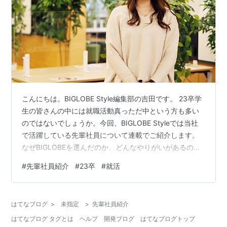
こんにちは。BIGLOBE Style編集部の吉田です。 23卒学
生の皆さんの中には就職活動真っただ中という方も多い
のではないでしょうか。今回、BIGLOBE Styleでは当社
で活躍している先輩社員について連載でご紹介します。
なぜBIGLOBEを選んだのか、どんなやりがいがあるのか
など聞いてみましたので、少しでも就職活動のお役に立
#
先輩社員紹介
#
23卒
#
就活
てると幸いです。 連載第1弾は、お客さま向けアウトバウ
ンドコールセンターの企画を担う「カスタマーサポート
職」社員の紹介です。 【カスタマーサポート職】 田代
はてなブログ
>
未指定
>
先輩社員紹介
彩夏 (たしろ あやか)営業統括本部 コンシューママーケテ
はてなブログ タグとは
ヘルプ
開発ブログ
はてなブログトップ
ィング部 アウトバウンドグループ 入社：2018年…