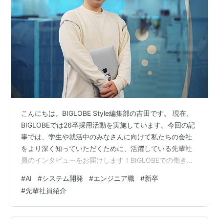
こんにちは。BIGLOBE Style編集部の吉田です。 現在、
BIGLOBEでは26卒採用活動を実施しています。今回の記
事では、学生や就活中のみなさんに向けて私たちの会社
をより深く知っていただくために、活躍している先輩社
員のインタビューをお届けします！BIGLOBEでの働き方
や職場の雰囲気を理解する手助けになれば幸いです。ぜ
#
AI
#
システム開発
#
エンジニア職
#
新卒
ひご一読ください。 第1弾は、入社2年目のエンジニアで
#
先輩社員紹介
す。どのように仕事に取り組み、成長しているのか、具
体的な経験を通じてお話しします。 【エンジニア職】 川
浦 哲詩（かわうら さとし）プロダクト技術本部 AI・分析