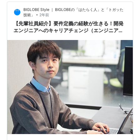
攻：日本文化趣味：ダンス、旅行、野球観戦 現在の仕事
BIGLOBE Style ｜ BIGLOBEの「はたらく人」と「トガッた
について BIGLOBEを選んだ理由 仕事のやりがいと成功体
•
技術」
2年前
験 仕事をする上で大切にしていること、成長、仲間 ある
【先輩社員紹介】要件定義の経験が生きる！開発
日のス…
エンジニアへのキャリアチェンジ（エンジニア
職）