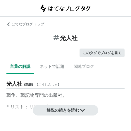
はてなブログ トップ
光人社
このタグでブログを書く
言葉の解説
ネットで話題
関連ブログ
光人社
(
読書
)
【
こうじんしゃ
】
戦争、戦記物専門の出版社。
* リスト：
リスト::出版社
解説の続きを読む