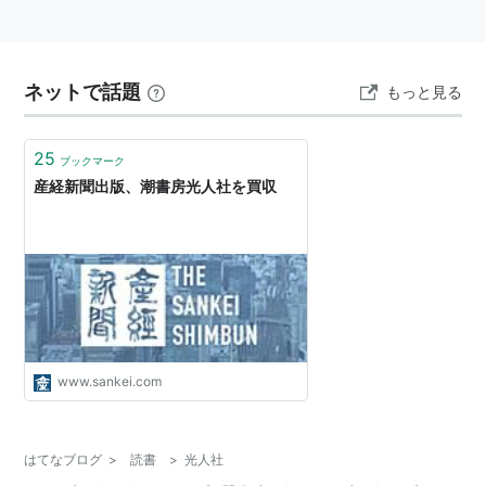
ネットで話題
もっと見る
25
ブックマーク
産経新聞出版、潮書房光人社を買収
www.sankei.com
はてなブログ
>
読書
>
光人社