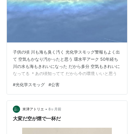
子供の頃 川も海も臭く汚く 光化学スモッグ警報もよく出
て 空気もかなり汚かったと思う 環水平アーク 50年経ち
川の水も海もきれいになった だから多分 空気もきれいに
なってる ＊あの頃知ってて だから今の環境 いいと思う
#
光化学スモッグ
#
公害
•
米津アトリエ
8ヶ月前
大変だ空が煙で一杯だ