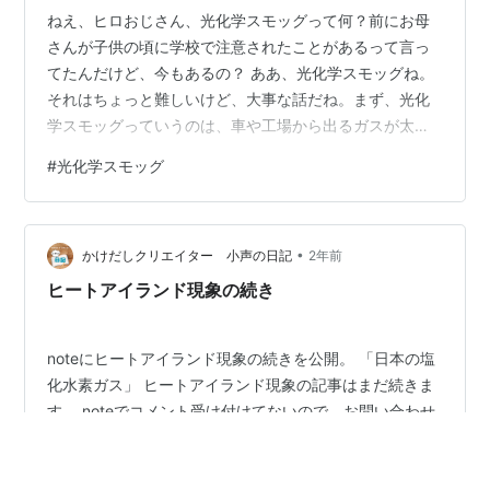
ねえ、ヒロおじさん、光化学スモッグって何？前にお母
さんが子供の頃に学校で注意されたことがあるって言っ
てたんだけど、今もあるの？ ああ、光化学スモッグね。
それはちょっと難しいけど、大事な話だね。まず、光化
学スモッグっていうのは、車や工場から出るガスが太陽
の光と反応してできる、空気の汚れのことなんだ。 ふー
#
光化学スモッグ
ん、ガスって車の排気ガスとかかな？それがどうして悪
いの？ そう、車の排気ガスとか工場の煙が主な原因だ
ね。特に、窒素酸化物（NOx）と揮発性有機化合物
•
（VOC）が太陽の紫外線と反応して、オゾン（O₃）とい
かけだしクリエイター 小声の日記
2年前
う物質を作り出すんだ。オゾンって、地上近くにあると
ヒートアイランド現象の続き
体に悪いんだよ。 オゾンって聞いたことある！…