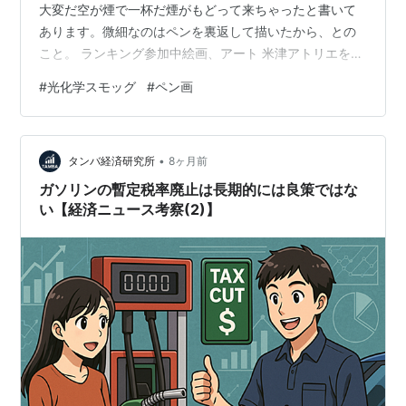
大変だ空が煙で一杯だ煙がもどって来ちゃったと書いて
あります。微細なのはペンを裏返して描いたから、との
こと。 ランキング参加中絵画、アート 米津アトリエを見
てくださってありがとうございます。
#
光化学スモッグ
#
ペン画
•
タンバ経済研究所
8ヶ月前
ガソリンの暫定税率廃止は長期的には良策ではな
い【経済ニュース考察(2)】