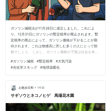
ガソリン減税法が11月28日に成立しました。これによ
り、12月31日にガソリンの暫定税率が廃止されます。暫
定税率の廃止によって、ガソリン価格が下がることが期
待されます。これは物価高に苦しむ多くの人にとって朗
報でしょう。 しかし、ガソリン価格の下落は社会を本当
に幸福にするのでしょうか？私は、長期的にはそうでは
#
ガソリン減税
#
暫定税率
#
大気汚染
ないと考えます。なぜなら、ガソリン価格の下落は大気
#
光化学スモッグ
#
地球温暖化
汚染を悪化させるからです。 ガソリンが安くなると、こ
れまで以上にガソリンを燃料とする車が道路を走るよう
になります。すると、大気中に排出される排気ガスの量
が増えます。この大気汚染により、社会は光化学スモッ
•
お散歩日和
1年前
グや地球温暖化などの形で被害を受けます。…
サギソウとネコノヒゲ 馬場花木園