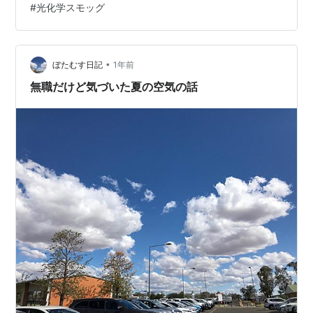
#
光化学スモッグ
涼しい・・・ 時折鳴る風鈴の音にホッとする( ⁎ᵕᴗᵕ⁎ ) 昨
日の気温は36.5度の猛暑日🌞 さらに、午後は光化学スモ
ッグの注意報まででたΣ(ﾟдﾟlll) 今日は8月最終日ですが、
37度予想・・・ たぶん外出はしない(できない)…
•
ぼたむす日記
1年前
無職だけど気づいた夏の空気の話