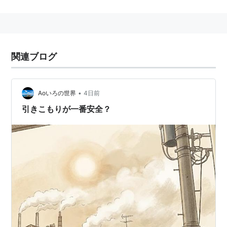
物質。植物などにも被害を及ぼすという。
起こる症状
目がチカチカする
関連ブログ
のどが痛い
呼吸が苦しい、咳(せき)がでる
手足のしびれ感や頭痛
•
Aoいろの世界
4日前
引きこもりが一番安全？
発生しやすい条件
日中の最高気温が25度以上
風があまりないような日
夏の暑い正午前後
夏型の気圧配置で等圧線の間隔が広い