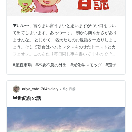
▼いや〜、言うまい言うまいと思いますがつい口をつい
て出てしまいます、あっつ〜ぅ。 朝から爽やかさがあり
ませんな。 とにかく、名犬たちのお世話を一通りしまし
ょう。そして朝食はハムとレタスをのせたトーストとカ
フェオレ。このあたり毎日同じ事を書いてますので〝以
下同文〟とすればいいでしょうか(笑) 学校で表彰状を渡
#
産直市場
#
不要不急の外出
#
光化学スモッグ
#
茄子
すときとか1位以下の人は「以下同文」で内容は読んでも
らえませんでしたよね。 娘②（カラザ）が急遽休みを取
ったので名犬たちの面倒を任せて、奥さま（ヒヨコ）と
•
産直市場へ野菜を買いに行きました。しこたま野菜を買
ariya_cafe1764’s diary
5ヶ月前
い込んで帰って来ました。今日は他にはどこにも寄ら
半世紀前の話
ず。 お昼ご飯はヒヨコの分と二人分の焼き…