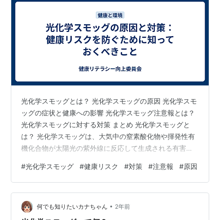
光化学スモッグとは？ 光化学スモッグの原因 光化学スモ
ッグの症状と健康への影響 光化学スモッグ注意報とは？
光化学スモッグに対する対策 まとめ 光化学スモッグと
は？ 光化学スモッグは、大気中の窒素酸化物や揮発性有
機化合物が太陽光の紫外線に反応して生成される有害な
汚染物質です。これらの原因物質が光と反応すること
#
光化学スモッグ
#
健康リスク
#
対策
#
注意報
#
原因
で、オゾンや他の酸化物が生成され、それが地表に滞留
すると、健康に悪影響を及ぼします。特に夏季の晴天時
や風の少ない日に多く発生しやすく、都市部や交通量の
•
多い地域で顕著です。 光化学スモッグは、1950年代のロ
何でも知りたいカナちゃん
2年前
サンゼルスで初めて問題視されました。それ以来、世界