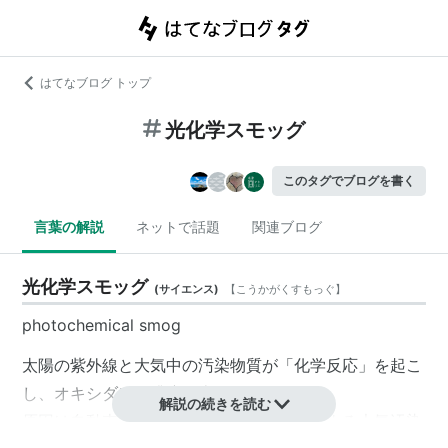
はてなブログ トップ
光化学スモッグ
このタグでブログを書く
言葉の解説
ネットで話題
関連ブログ
光化学スモッグ
(
サイエンス
)
【
こうかがくすもっぐ
】
photochemical smog
太陽の紫外線と大気中の汚染物質が「化学反応」を起こ
し、オキシダント濃度が上がる現象。
解説の続きを読む
原因は自動車の排気ガスや工場等の排煙による大気汚染