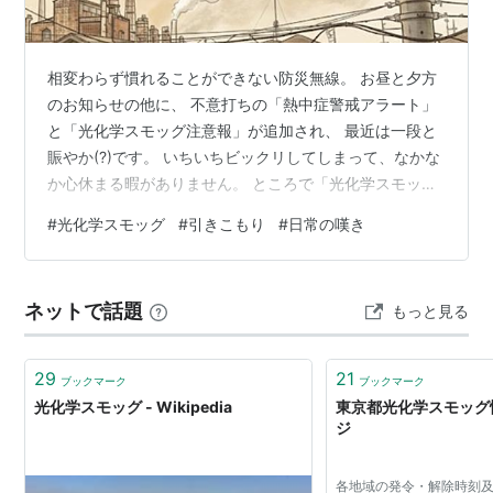
相変わらず慣れることができない防災無線。 お昼と夕方
のお知らせの他に、 不意打ちの「熱中症警戒アラート」
と「光化学スモッグ注意報」が追加され、 最近は一段と
賑やか(?)です。 いちいちビックリしてしまって、なかな
か心休まる暇がありません。 ところで「光化学スモッ
グ」って何だろう？ むか〜し昔の子供の頃に、よく聞い
#
光化学スモッグ
#
引きこもり
#
日常の嘆き
ていたような気がする。 いろんな規制で「光化学スモッ
グ」って無くなったんじゃないの？ と思い立ちGoogle先
生に聞いてみました。 「工場や車の排気ガスが太陽の光
ネットで話題
もっと見る
を受けて化学反応を起こし、 有害な「光化学オキシダン
ト」に変わって空気が白くかすむ大気汚染のことです。
主に気温が高く、日差…
29
21
ブックマーク
ブックマーク
光化学スモッグ - Wikipedia
東京都光化学スモッグ
ジ
各地域の発令・解除時刻