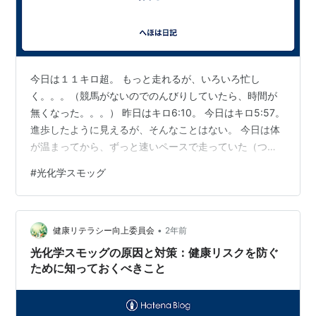
今日は１１キロ超。 もっと走れるが、いろいろ忙し
く。。。（競馬がないのでのんびりしていたら、時間が
無くなった。。。） 昨日はキロ6:10。 今日はキロ5:57。
進歩したように見えるが、そんなことはない。 今日は体
が温まってから、ずっと速いペースで走っていた（つも
りだった）。 途中ではキロ5:45くらいだったのだが、そ
#
光化学スモッグ
こから頑張ったにも関わらずラップが落ち。。。 脚が動
かないんだよね。 ラップが遅いので、呼吸も楽だし、体
もあまりダメージを受けていない。 ちょっと刺激を入れ
•
ないとダメかもしれないと思い、坂道ダッシュを敢行し
健康リテラシー向上委員会
2年前
ようかと思っている。 ワタクシ、科学的な練習をしてい
光化学スモッグの原因と対策：健康リスクを防ぐ
ないので、インターバル…
ために知っておくべきこと