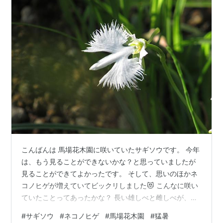
こんばんは 馬場花木園に咲いていたサギソウです。 今年
は、もう見ることができないかな？と思っていましたが
見ることができてよかったです。 そして、思いのほかネ
コノヒゲが増えていてビックリしました😻 こんなに咲い
ていたことってあったかな？ 長い雄しべと雌しべが、ぴ
ーんと伸びていて猫のひげにそっくり✨✨✨ ハスの花は
#
サギソウ
#
ネコノヒゲ
#
馬場花木園
#
猛暑
ほぼ終了 ミソハギと東屋 猛暑でも、緑の多い場所は少し