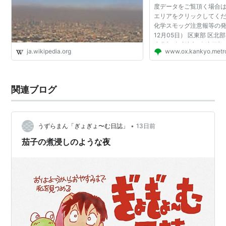
度データをご覧頂く場合
エリアをクリックしてくだ
化学スモッグ注意報等の発
12月05日） 区東部 区北部
摩北部 多摩中部 多摩西部 
ja.wikipedia.org
www.ox.kankyo.metro
飾区 荒川区 江戸川区 台東
中央区 千代...
関連ブログ
•
うずらまん「ぎょぎょ〜む日誌」
13日前
茄子の煮浸しのような夜