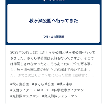
2023年5月3日(水)はさくら草公園と秋ヶ瀬公園へ行って
きました。さくら草公園は以前も行ってますが、そこで
は確認しきれなかったところもあったので立ち寄る事に
し、秋ヶ瀬公園は南の端から北の端まで歩いてみまし
た。 さてこの辺りがロケ地になった歴史は結構古く、
1975年〜1979年に製作された東映映画『トラック野郎』
#
秋ヶ瀬公園
#
さくら草公園
#
秋ヶ瀬橋
シリーズのトラック走行シーンのロケに使われたのが最
#
仮面ライダーBLACK RX
#
科学戦隊ダイナマン
初のようです。ということは東映大泉撮影所にとっては
#
光戦隊マスクマン
#
鳥人戦隊ジェットマン
お馴染みのところ。国道17号線のバイパスから西へ曲が
ったところにあります。なので以後の作品でも使われる