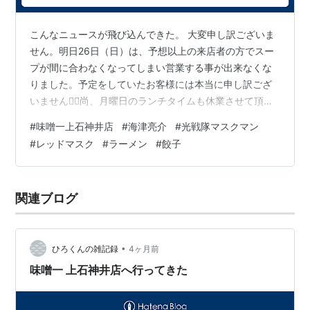
れた5人の戦士。
人の体に秘められた未知の力、オーラパワーをひきだ
こんなニュースが飛び込んできた。 大変申し訳ございま
し、正義の光とし戦いぬく。
せん。明日26日（日）は、予想以上の来店者の方でスー
ストーリー面では、タケルと、地底帝国チューブの幹
プが間に合わなくなってしまい営業する事が出来なくな
りました。予定をしていたお客様には本当に申し訳ござ
部・イガム王子の双子の妹・イアル姫の２人を中心に人
いません🙇‍♂️尚、月曜日のランチタイムも休業させて頂
間ドラマが描かれた。
き、夜は営業させて頂きます。よろしくお願いします。
タケルとイアル姫ほど、堂々と真正面から恋愛が描かれ
#
味噌一上石神井店
#
海津亮介
#
光戦隊マスクマン
— 海津 亮介 (@Ryousuke_Kaizu) 2026年4月25日 うー
ることは過去になく、『マスクマン』は“愛のソルジャ
#
レッドマスク
#
ラーメン
#
餃子
む。やはり早めに行っておいてよかった。 なお、このお
ー”に相応しいヒーローとなった。
店で食べたラーメンと餃子は本当に美味しかった。
4/30(木)はきちんと営業可能なのかどうかはわからなく
また、マスクマンは『五大合体ロボ』や『６人目の戦士
関連ブログ
なってきた。 現地へ行くと立ち退きを余儀なくされる理
の登場（１話限りの為、正式ではない。）』など数多く
由が…
の初の快挙を成し遂げた戦隊でもある。
•
ひろくんの雑記録
4ヶ月前
味噌一 上石神井店へ行ってきた
スタッフ