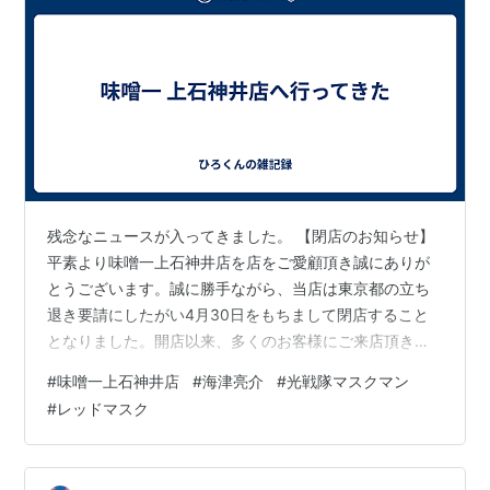
プロデューサー：落合兼武、宇都宮恭三（テレビ朝
日）、鈴木武幸（東映）
脚本：曽田博久、藤井邦夫、井上敏樹
監督：長石多可男、東條昭平、山田稔
原作：八手三郎
連載：テレビマガジン（講談社）、てれびくん（小
学館）、テレビランド（徳間書店）
音楽：淡海悟郎
残念なニュースが入ってきました。 【閉店のお知らせ】
特撮監督：矢島信男
平素より味噌一上石神井店を店をご愛顧頂き誠にありが
とうございます。誠に勝手ながら、当店は東京都の立ち
キャスト
退き要請にしたがい4月30日をもちまして閉店すること
となりました。開店以来、多くのお客様にご来店頂き感
タケル（レッドマスク）：海津亮介
謝申し上げます。これまでのご愛顧に深く御礼申し上げ
ケンタ（ブラックマスク）：草刈滉一
#
味噌一上石神井店
#
海津亮介
#
光戦隊マスクマン
ます。 — 海津 亮介 (@Ryousuke_Kaizu) 2026年3月4日
アキラ（ブルーマスク）：広田一成
#
レッドマスク
未訪問だったので慌てて今日(2026/04/11)行ってきまし
ハルカ（イエローマスク）：永田由紀
た。 このお店は知る人ぞ知るお店です。立ち退き要請は
モモコ（ピンクマスク）：前田賀奈子
上石神井駅付近の再開発によるものだそうです。私が注