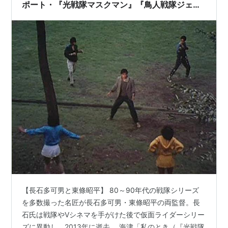
ポート・『光戦隊マスクマン』『鳥人戦隊ジェッ
トマン』『暴太郎戦隊ドンブラザーズ』（5）
【長石多可男と東條昭平】 80～90年代の戦隊シリーズ
を多数撮った名匠が長石多可男・東條昭平の両監督。長
石氏は戦隊やVシネマを手がけた後で仮面ライダーシリー
ズに異動し、2013年に逝去。 海津「私のとき（『光戦隊