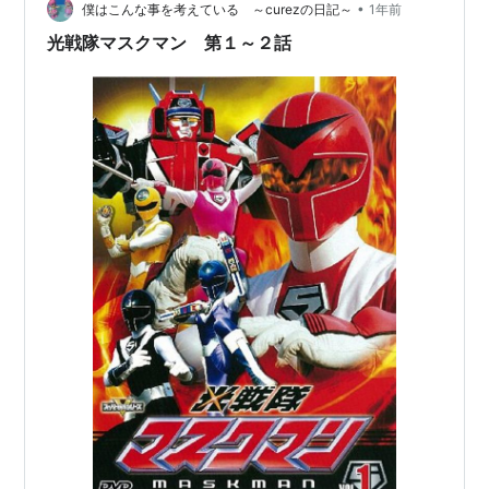
文したのは次の二品で、当然美味でした。 この投稿をI…
•
僕はこんな事を考えている ～curezの日記～
1年前
姿三十郎：谷隼人
光戦隊マスクマン 第１～２話
東博士：七田玲子
地帝王子イガム：浅見美那
イアル姫：浅見美那（二役）
地帝王ゼーバ：新海丈夫、日下秀昭
地帝王ゼーバの声：加藤精三
地帝指令バラバ：志賀圭二郎
地帝忍フーミン：久保田香織
地帝忍オヨブー：岡本美登
盗賊騎士キロス：渕野俊太
地奇地奇獣アナグマス：渡辺実
地奇地奇獣アナグマスの声：神山卓三
エネルギー獣オケランパの声：篠田薫
ナレーター：武田広
スーツアクター