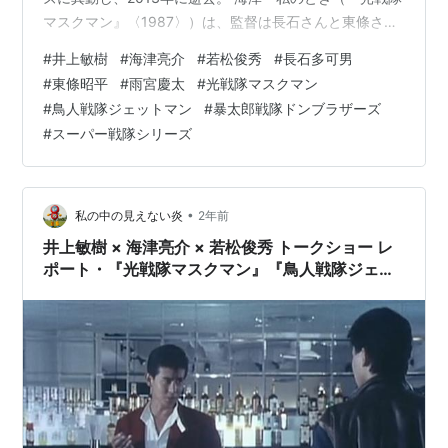
マスクマン』〈1987〉）は、監督は長石さんと東條さん
のふたりで回してた。いまだったら考えられないでし
#
井上敏樹
#
海津亮介
#
若松俊秀
#
長石多可男
ょ」 井上「いまは監督が5、6人いる」 海津「監督は
#
東條昭平
#
雨宮慶太
#
光戦隊マスクマン
（多忙で）ロケハンも行けなくて、チーフ（助監督）が
#
鳥人戦隊ジェットマン
#
暴太郎戦隊ドンブラザーズ
行く。すると撮影では、チーフがいないから助監は（セ
#
スーパー戦隊シリーズ
カンドとサードの）ふたりだけで現場を回す。大変だっ
たよね」
•
私の中の見えない炎
2年前
井上敏樹 × 海津亮介 × 若松俊秀 トークショー レ
ポート・『光戦隊マスクマン』『鳥人戦隊ジェッ
トマン』（2）