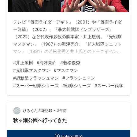
テレビ『仮面ライダーアギト』（2001）や『仮面ライダ
ー龍騎』（2002）、『暴太郎戦隊ドンブラザーズ』
（2022）など代表作多数の脚本家・井上敏樹。『光戦隊
マスクマン』（1987）の海津亮介、『超人戦隊ジェット
マン』（1991）の若松俊秀と井上氏とのトークイベント
が2023年4月に行われた（以下のレポはメモと怪しい記
#
井上敏樹
#
海津亮介
#
若松俊秀
憶頼りですので、実際と異なる言い回しや整理してしま
#
光戦隊マスクマン
#
マスクマン
っている部分もございます。ご了承ください）。
#
超新星フラッシュマン
#
フラッシュマン
#
スーパー戦隊シリーズ
#
戦隊シリーズ
#
スーパー戦隊
•
ひろくんの雑記録
3年前
秋ヶ瀬公園へ行ってきた