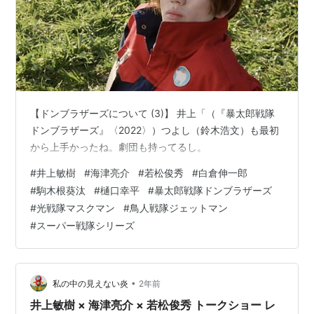
劇場版主題歌
ショットボンバー全力集中
歌：影山ヒロノブ、こおろぎ'73、SHINES
作詞：園部和範
作曲：池毅
編曲：藤田大土
【ドンブラザーズについて (3)】 井上「（『暴太郎戦隊
ドンブラザーズ』〈2022〉）つよし（鈴木浩文）も最初
から上手かったね。劇団も持ってるし。
#
井上敏樹
#
海津亮介
#
若松俊秀
#
白倉伸一郎
#
駒木根葵汰
#
樋口幸平
#
暴太郎戦隊ドンブラザーズ
#
光戦隊マスクマン
#
鳥人戦隊ジェットマン
#
スーパー戦隊シリーズ
•
私の中の見えない炎
2年前
井上敏樹 × 海津亮介 × 若松俊秀 トークショー レ