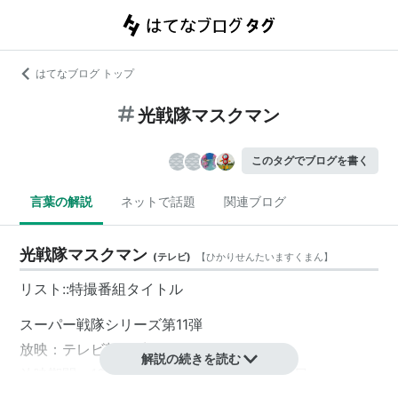
はてなブログ トップ
光戦隊マスクマン
このタグでブログを書く
言葉の解説
ネットで話題
関連ブログ
光戦隊マスクマン
(
テレビ
)
【
ひかりせんたいますくまん
】
リスト::特撮番組タイトル
スーパー戦隊シリーズ第11弾
放映：テレビ朝日系全国ネット
解説の続きを読む
放映期間：1987年2月28日〜1988年2月20日