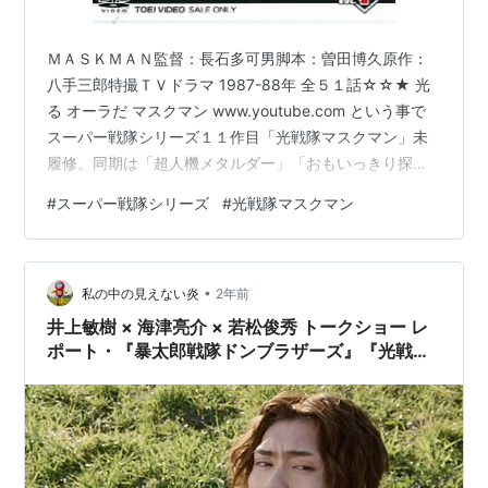
レッドマスク：新堀和男
ＭＡＳＫＭＡＮ監督：長石多可男脚本：曽田博久原作：
ブラックマスク：的場耕二
八手三郎特撮ＴＶドラマ 1987-88年 全５１話☆☆★ 光
ブルーマスク：喜多川務
る オーラだ マスクマン www.youtube.com という事で
イエローマスク：赤田昌人
スーパー戦隊シリーズ１１作目「光戦隊マスクマン」未
ピンクマスク：蜂須賀祐一
履修。同期は「超人機メタルダー」「おもいっきり探偵
団 覇悪怒組」 今回のモチーフは気功。これまでの宇宙だ
グレートファイブ：日下秀昭
#
スーパー戦隊シリーズ
#
光戦隊マスクマン
の銀河だのから結構なギャップのある東洋思想。心の内
主題歌
側の宇宙みたいな所でしょうか。ＯＰで長官が座禅を組
んだまま空中浮遊とかしてるように、まあそういう東洋
OP：光戦隊マスクマン
•
の神秘みたいな奴。私の世代だと某新興宗教団体とかを
私の中の見えない炎
2年前
ED：愛のソルジャー
思いだしてしまいますし、後のシリーズの超能力モチー
井上敏樹 × 海津亮介 × 若松俊秀 トークショー レ
歌：影山ヒロノブ
フだった「オーレン…
ポート・『暴太郎戦隊ドンブラザーズ』『光戦隊
マスクマン』『鳥人戦隊ジェットマン』（7）
作詞：売野雅勇
作曲：井上大輔
編曲：藤田大土