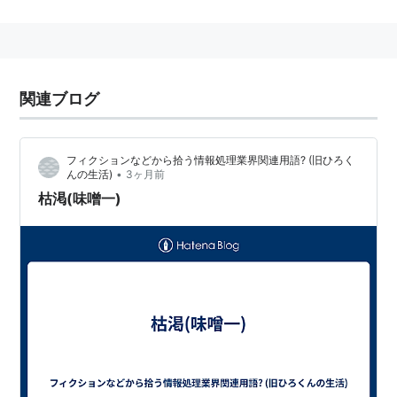
放映回数：全51回、劇場版1作
放映時間：毎週土曜日夕方6：00〜6：25
平均視聴率：11.4％
製作：テレビ朝日、東映、東映エージェンシー
関連ブログ
ストーリー
フィクションなどから拾う情報処理業界関連用語? (旧ひろく
•
んの生活)
3ヶ月前
人の体には未知の力が秘められている。きたえれ
枯渇(味噌一)
ばきたえるほどそれは無限の力を発揮する！
地底帝国チューブが地上への侵略を開始した。その前
に、5人の戦士があらわれた。それが、光戦隊マスクマ
ンである。
彼らは、チューブの侵略が開始されることを予期し、対
チューブ用に姿三十郎長官により集められ、密に結成さ