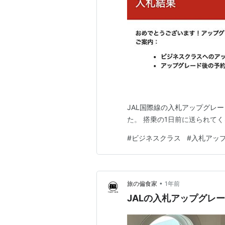
JAL国際線の入札アップグレ
た。 搭乗の1日前に送られて
#
ビジネスクラス
#
入札アッ
•
旅の偏食家
1年前
JALの入札アップグレ