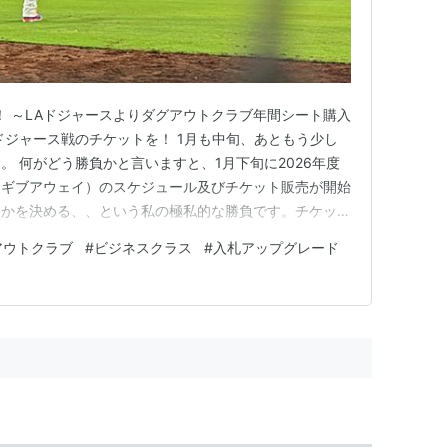
！ ～LAドジャースよりダグアウトクラブ年間シート購入
ドジャース戦のチケットを！ 1月も中旬、あともう少し
。 何がどう勝負かと言いますと、1月下旬に2026年度
（ギブアウェイ）のスケジュール及びチケット販売が開始
るかを決める、、という私の極私的な勝負です。チケット
ちの富豪やリセールサイト等を通して購入する予定なので
アウトクラブ
#
ビジネスクラス
#
入札アップグレード
プロモーション内容で決めるため、非常に重要です。例え
リーズ優勝記念…