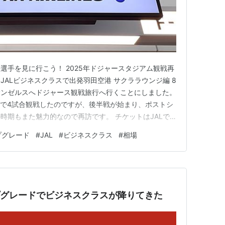
選手を見に行こう！ 2025年ドジャースタジアム観戦再
ALビジネスクラスで出発羽田空港 サクララウンジ編 8
サンゼルスへドジャース観戦旅行へ行くことにしました。
Aで4試合観戦したのですが、後半戦が始まり、ポストシ
時期もまた魅力的なので再訪です。 チケットはJALで
回もJALプレミアムエコノミーを予約したつもりが、手
プグレード
#
JAL
#
ビジネスクラス
#
相場
ミークラスチケットでした。しかし「JAL入札アップグ
のり、ま…
プグレードでビジネスクラスが降りてきた