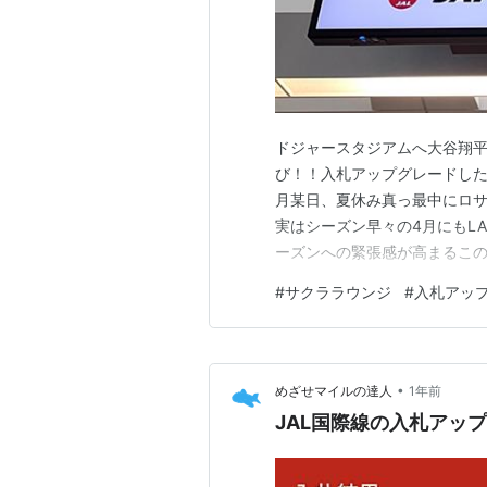
ドジャースタジアムへ大谷翔平
び！！入札アップグレードしたJ
月某日、夏休み真っ最中にロ
実はシーズン早々の4月にもL
ーズンへの緊張感が高まるこの
入札アップグレード成功！ 今
#
サクララウンジ
#
入札アッ
違いで往路は変更不可のエコノ
レードへのお誘い」にまんまと
•
めざせマイルの達人
1年前
JAL国際線の入札アッ