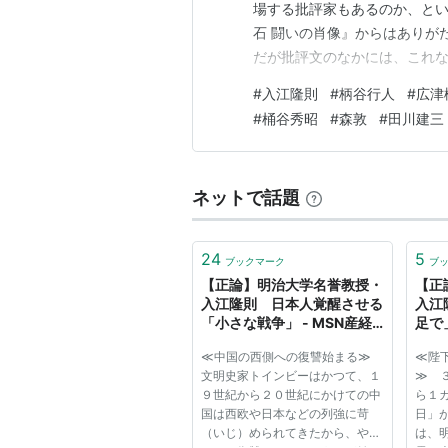
場する批評家もあるのか、と
石 闘いの肖像』からはありが
だが批評文のなかには、これ
せられるものもあって、この世
#
入江隆則
#
柄谷行人
#
広津
江隆則に刮目させられたのは
#
桶谷秀昭
#
森敦
#
田川建三
は、第二次大戦敗戦後日本と第
ネットで話題
24
5
ブックマーク
ブ
【正論】明治大学名誉教授・
【正
入江隆則 日本人覚醒させる
入江
「小さな戦争」 - MSN産経
足で
ニュース
ュー
≪中国の西側への復讐始まる≫
≪陛
文明史家トインビーはかつて、１
≫ 
９世紀から２０世紀にかけての中
ら１
国は西欧や日本などの列強に苛
日」
（いじ）められてきたから、やが
は、