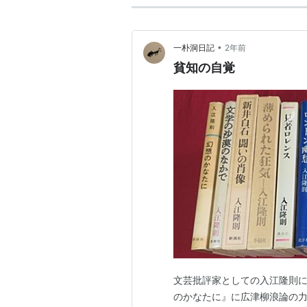
•
一朴洞日記
2年前
貧知の自覚
文芸批評家としての入江隆則に
のかなたに』に広津柳浪論の