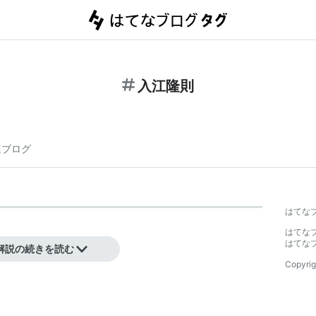
入江隆則
連ブログ
はてな
はてな
まれ。
はてな
解説の続きを読む
Copyrig