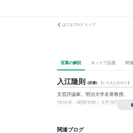
はてなブログ トップ
言葉の解説
ネットで話題
関
入江隆則
(
読書
)
【
いりえたかのり
】
文芸評論家。
明治大学
名誉教授
。
1935年（昭和10年）9月19日、生
関連ブログ