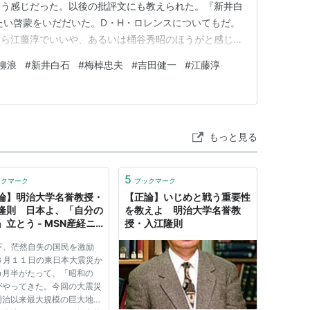
いう感じだった。以後の批評文にも教えられた。『新井白
たい啓蒙をいだだいた。D・H・ロレンスについてもだ。
なら江藤淳でいいや、あるいは桶谷秀昭のほうがと感じさ
代の批評家のお一人なのだなと記憶した。 ふたたび入
柳浪
#
新井白石
#
梅棹忠夫
#
吉田健一
#
江藤淳
『敗者の戦後』が出たときである。敗戦後の日独比較より
一次大戦敗戦後のドイツ…
もっと見る
5
ックマーク
ブックマーク
論】明治大学名誉教授・
【正論】いじめと戦う重要性
隆則 日本よ、「自分の
を教えよ 明治大学名誉教
」立とう - MSN産経ニ
授・入江隆則
ス
下、茫然自失の国民を激励
３月１１日の東日本大震災か
カ月半がたって、「昭和の
がやってきた。今回の大震災
明治以来最大規模の巨大地