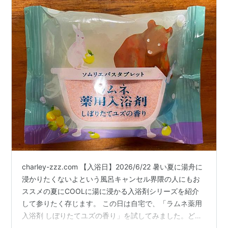
charley-zzz.com 【入浴日】2026/6/22 暑い夏に湯舟に
浸かりたくないよという風呂キャンセル界隈の人にもお
ススメの夏にCOOLに湯に浸かる入浴剤シリーズを紹介
して参りたく存じます。 この日は自宅で、「ラムネ薬用
入浴剤 しぼりたてユズの香り」を試してみました。どう
です、名前からして涼し気でしょw 発泡系入浴剤は投入