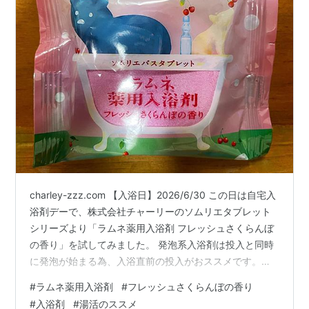
charley-zzz.com 【入浴日】2026/6/30 この日は自宅入
浴剤デーで、株式会社チャーリーのソムリエタブレット
シリーズより「ラムネ薬用入浴剤 フレッシュさくらんぼ
の香り」を試してみました。 発泡系入浴剤は投入と同時
に発泡が始まる為、入浴直前の投入がおススメです。加
えて湯温が高いと揮発が早い為、かなりぬる目の不感温
#
ラムネ薬用入浴剤
#
フレッシュさくらんぼの香り
帯（36℃）設定。 という訳でまずは入浴前の沐浴で全身
#
入浴剤
#
湯活のススメ