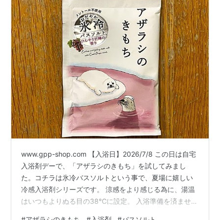
www.gpp-shop.com 【入浴日】2026/7/8 この日は自宅
入浴剤デーで、「アザラシのきもち」を試してみまし
た。コチラは氷冷バスソルトという事で、夏場に嬉しい
冷感入浴剤シリーズです。 涼感をより感じる為に、湯温
はいつもよりぬる目の38℃に設定。 入浴準備を済ませ、
開封してみると予想外に活性炭のような黒色のバスソル
#
アザラシのきもち
#
入浴剤
#
バスソルト