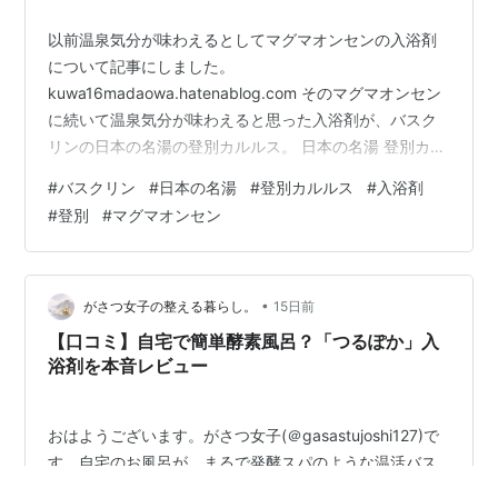
以前温泉気分が味わえるとしてマグマオンセンの入浴剤
について記事にしました。
kuwa16madaowa.hatenablog.com そのマグマオンセン
に続いて温泉気分が味わえると思った入浴剤が、バスク
リンの日本の名湯の登別カルルス。 日本の名湯 登別カル
ルス 450g 入浴剤 ×3セット 日本の名湯 Amazon 匂いが
#
バスクリン
#
日本の名湯
#
登別カルルス
#
入浴剤
まさに温泉そのもの。 登別以外もあるみたいなので、他
#
登別
#
マグマオンセン
も試してみたいと思っています。 もっとも登別の湯に入
ったことはありませんし、温泉自体もご無沙汰なのです
が。 ランキング参加中gooからきました
•
がさつ女子の整える暮らし。
15日前
【口コミ】自宅で簡単酵素風呂？「つるぽか」入
浴剤を本音レビュー