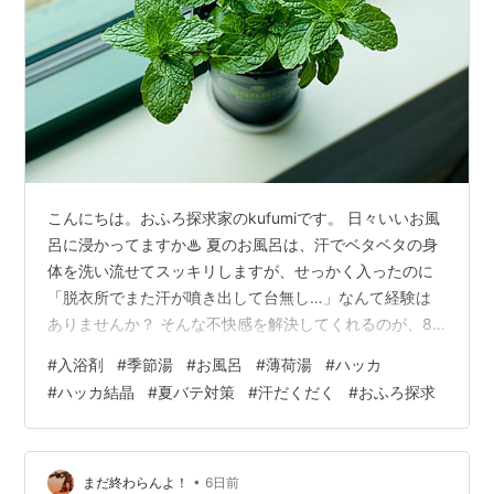
こんにちは。おふろ探求家のkufumiです。 日々いいお風
呂に浸かってますか♨︎ 夏のお風呂は、汗でベタベタの身
体を洗い流せてスッキリしますが、せっかく入ったのに
「脱衣所でまた汗が噴き出して台無し…」なんて経験は
ありませんか？ そんな不快感を解決してくれるのが、8
月の季節湯「薄荷（ハッカ）湯」です。今回は、ハッカ
#
入浴剤
#
季節湯
#
お風呂
#
薄荷湯
#
ハッカ
湯の知恵やご自宅でのカンタンな作り方、そして市販の
#
ハッカ結晶
#
夏バテ対策
#
汗だくだく
#
おふろ探求
おすすめ「ハッカ湯」の入浴剤まで、たっぷりご紹介し
ます。 ハッカ（薄荷）って何？ 昔の人の知恵とすごい効
果 ■ ハッカとは？ ミントとの違いって？ ■ なぜ8月に
ハッカ？ 夏のお風呂にうれしい3つの効果 「ハッカ結
•
まだ終わらんよ！
6日前