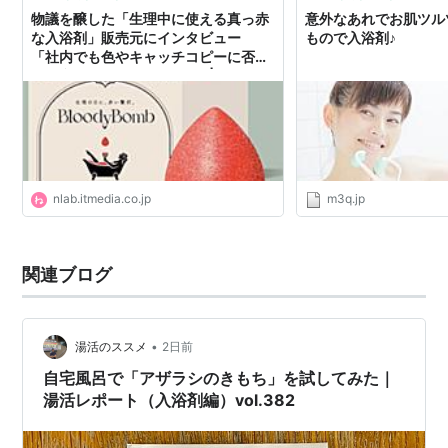
物議を醸した「生理中に使える真っ赤
意外なあれでお肌ツル
な入浴剤」販売元にインタビュー
もので入浴剤♪
「社内でも色やキャッチコピーに否定
的な意見があった」（1/2） | ねとらぼ
nlab.itmedia.co.jp
m3q.jp
関連ブログ
•
湯活のススメ
2日前
自宅風呂で「アザラシのきもち」を試してみた｜
湯活レポート（入浴剤編）vol.382