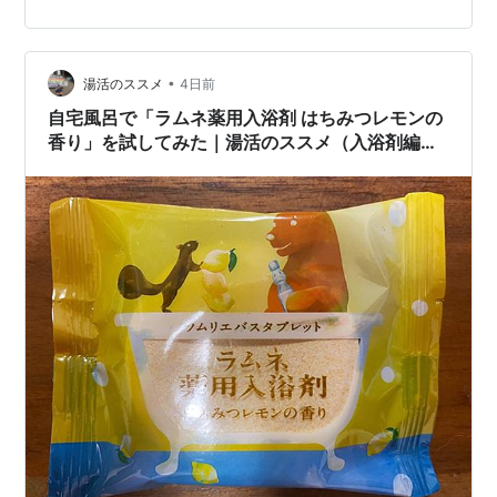
お清め。 全身洗い終えたところで、開封してみるとさく
らんぼ色のタブレット。 それでは、そのさくらんぼ色の
タブレットをドボンと湯船に投入。投入するとさくらん
ぼ色の気泡がシュワシュワと湯の中に広がっていきま
•
湯活のススメ
4日前
す。 手早くさ…
自宅風呂で「ラムネ薬用入浴剤 はちみつレモンの
香り」を試してみた｜湯活のススメ（入浴剤編）
vol.380