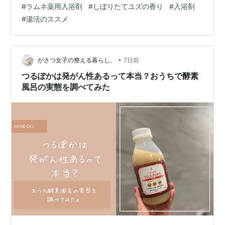
#
ラムネ薬用入浴剤
#
しぼりたてユズの香り
#
入浴剤
と同時に発泡が始まる為、入浴直前の投入がおススメで
#
湯活のススメ
す。加えて湯温が高いと揮発が早い為、かなりぬる目の
不感温帯（36℃）設定。 という訳でまずは入浴前の沐浴
で全身お清め。 全身洗い終えたところで、開封してみる
と柑橘系の果肉色のタブレット。 それでは、その柑橘色
•
がさつ女子の整える暮らし。
7日前
のタブレ…
つるぽかは発がん性あるって本当？おうちで酵素
風呂の実態を調べてみた