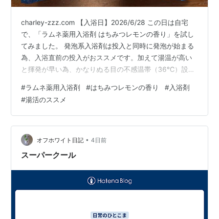
charley-zzz.com 【入浴日】2026/6/28 この日は自宅
で、「ラムネ薬用入浴剤 はちみつレモンの香り」を試し
てみました。 発泡系入浴剤は投入と同時に発泡が始まる
為、入浴直前の投入がおススメです。加えて湯温が高い
と揮発が早い為、かなりぬる目の不感温帯（36℃）設
定。 という訳でまずは入浴前の沐浴で全身お清め。全身
#
ラムネ薬用入浴剤
#
はちみつレモンの香り
#
入浴剤
洗い終えたところで、開封し掌に開けてみるとレモンイ
#
湯活のススメ
エローのタブレット。 それでは、そのレモンイエローの
タブレットをドボンと湯船に投入すると、すかさずレモ
ンイエローのナノバブルがシュワシュワと湯の中に広が
っていきます。 手早くレモンイエローのナノバブルに身
•
オフホワイト日記
4日前
を沈めると、むふ…
スーパークール