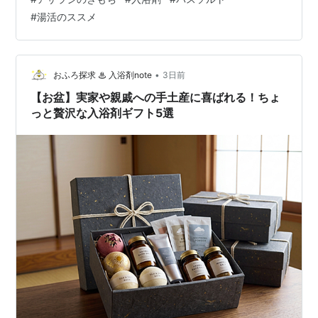
ト。 それではその黒色バスソルトをザラザラと湯船に投
#
湯活のススメ
入。 投入すると、速やかに黒色のバスソルトは赤紫の靄
に変わっていきます。 一旦風呂蓋を閉じて、バスソルト
が湯に馴染むのを待つ間、入浴前の沐浴へ。全身お清め
を済ませ、風呂蓋を開けてみるとまるでファンタグレー
•
おふろ探求 ♨ 入浴剤note
3日前
プのお風呂w そ…
【お盆】実家や親戚への手土産に喜ばれる！ちょ
っと贅沢な入浴剤ギフト5選