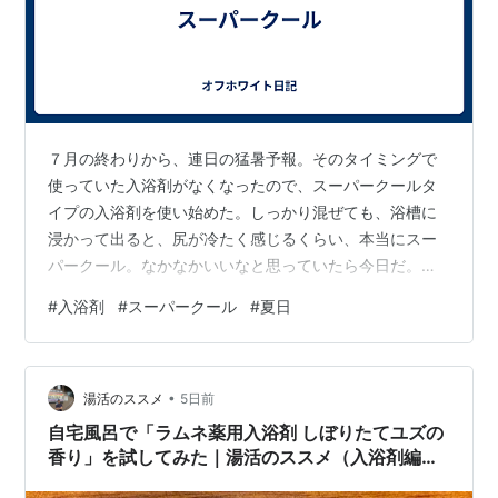
７月の終わりから、連日の猛暑予報。そのタイミングで
使っていた入浴剤がなくなったので、スーパークールタ
イプの入浴剤を使い始めた。しっかり混ぜても、浴槽に
浸かって出ると、尻が冷たく感じるくらい、本当にスー
パークール。なかなかいいなと思っていたら今日だ。猛
暑が続くもんだと思っていたら、猛暑どころか３０度に
#
入浴剤
#
スーパークール
#
夏日
も満たない日が来るとは。４０年前の夏じゃん。とはい
え、夏日ではあったんで、クールすぎるって程ではなか
ったけど。しかし、２５度以上を夏日と言い始めた頃の
•
気候(気温)って、どんなだったんだろう。想像もできない
湯活のススメ
5日前
わ。
自宅風呂で「ラムネ薬用入浴剤 しぼりたてユズの
香り」を試してみた｜湯活のススメ（入浴剤編）
vol.379