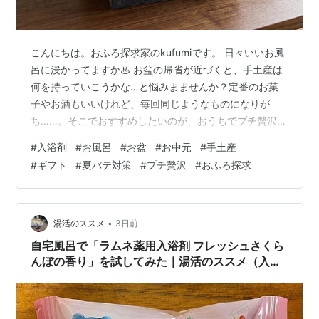
こんにちは。おふろ探求家のkufumiです。 日々いいお風
呂に浸かってますか♨︎ お盆の帰省が近づくと、手土産は
何を持っていこうかな…と悩みまませんか？定番のお菓
子やお酒もいいけれど、毎回同じようなものになりが
ち……。そこでおすすめしたいのが、おうちでプチ贅沢気
分が味わえる「入浴剤」です。 「自分では買わないけれ
#
入浴剤
#
お風呂
#
お盆
#
お中元
#
手土産
ど、貰うと嬉しい」ちょっと贅沢な入浴剤を贈ると、大
#
ギフト
#
夏バテ対策
#
プチ贅沢
#
おふろ探求
変喜ばれます。今回は、見た目もおしゃれなアソートか
ら、男性陣も大満足の本格温泉系まで、手土産に絶対外
さない、贅沢な入浴剤セットを5つ厳選してご紹介しま
す！ 帰省の手土産に「入浴剤」がおすすめな理由 実家・
•
湯活のススメ
3日前
親戚へ贈る「失敗しない入浴剤の選…
自宅風呂で「ラムネ薬用入浴剤 フレッシュさくら
んぼの香り」を試してみた｜湯活のススメ（入浴
剤編）vol.381