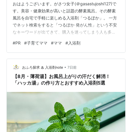
おはようございます。がさつ女子(＠gasastujoshi127)で
す。美容・健康効果が高いと話題の酵素風呂。その酵素
風呂を自宅で手軽に楽しめる入浴剤「つるぽか」。 一方
でネット検索をすると「つるぽか 発がん性」という不安
なキーワードが出てきて、購入を迷ってしまう人も多い
はず。 そこで今回は、実際につるぽかを使って成分を確
#
PR
#
子育てママ
#
ママ
#
入浴剤
認しながら安全性を調査しました。 「発がん性は本当に
あるの？」「子どもと一緒に使って大丈夫？」と気にな
っている方は、ぜひ参考にしてください。 「つるぽか」
•
とは？ 特徴①：自宅で手軽に酵素風呂を実現 特徴②：
おふろ探求 ♨ 入浴剤note
7日前
肌をうるおす２つの成分を配合 「つるぽか」は発がん性
【8月・薄荷湯】お風呂上がりの汗だく解消！
がある？ つるぽか…
「ハッカ湯」の作り方とおすすめ入浴剤5選