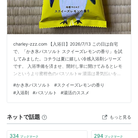
charley-zzz.com 【入浴日】2026/7/13 この日は自宅
で、「かき氷バスソルト スクイーズレモンの香り」を試
してみました。コチラは夏に嬉しい冷感入浴剤シリーズ
です。 入浴準備を済ませ、開封し掌に開けてみるとレモ
ンというより蜜柑色のバスソルトw 湯温は暑気払いを兼
ねてぬる目の38℃設定。 それではその蜜柑色のバスソル
#
かき氷バスソルト
#
スクイーズレモンの香り
トをザラザラと湯船に投入。 投入するとバスソルトがジ
#
入浴剤
#
バスソルト
#
湯活のススメ
ワジワと溶けて、レモン色の靄が広がっていきます。 軽
くかき混ぜて、バスソルトが湯に馴染むのを待つ間、入
浴前の沐浴へ。全身お清めを済ませたところで風呂蓋を
ネットで話題
もっと見る
開けてみるとレモン色の湯色に。 そろりとレモン色の湯
に身を沈め…
334
294
ブックマーク
ブックマーク