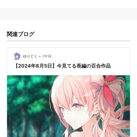
で物議をかもした問題作として注目され、同作品の出版
に至り、デビューを果たす。
独特の文章と作風で、電撃文庫内でも独自の地位を築き
つつある新鋭作家。
関連ブログ
執筆速度にも定評があり、デビュー１年で５冊の単行本
を上梓したほか、電撃文庫MAGAZINEにも多数の短編を
発表。また、ケータイサイト「ちょく読み」にて週一連
•
ゆりどく
2年前
載も行っている。
【2024年8月5日】今見てる長編の百合作品
作品リスト
嘘つきみーくんと壊れたまーちゃ
ん―幸せの背景は不幸 (電撃文庫)
作者:
入間人間,左
出版社/メーカー:
メディアワークス
発売日:
2007/06/01
メディア:
文庫
購入
: 9人
クリック
: 420回