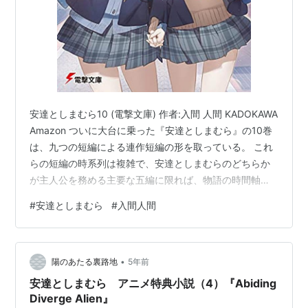
安達としまむら10 (電撃文庫) 作者:入間 人間 KADOKAWA
Amazon ついに大台に乗った『安達としまむら』の10巻
は、九つの短編による連作短編の形を取っている。 これ
らの短編の時系列は複雑で、安達としまむらのどちらか
が主人公を務める主要な五編に限れば、物語の時間軸は
次のように設定されている。 『Astray from the
#
安達としまむら
#
入間人間
Sentiment』安達としまむらが実家を出る前夜、安達と母
親との別れ↓『The Sakura's Ark』高校二年の冬、しま
むらと樽見との決着↓『The Moon Cradle』二人の新居
•
に引っ越した初日↓『Cherry Blossoms for the …
陽のあたる裏路地
5年前
安達としまむら アニメ特典小説（4）『Abiding
Diverge Alien』