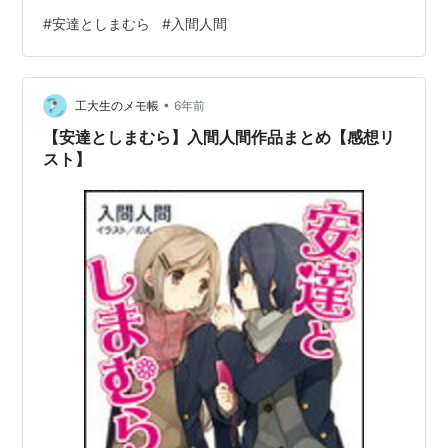
らに踏み込んだ描写を行う。 四巻のストーリーの焦点
#
安達としまむら
#
入間人間
は、「しまむらたちの老いと死」である。 物語は八十才
近いお婆さんとなったしまむらが、寝床から起き上がる
場面で始まる。 安達はこの世を去り、日野も永藤も樽見
•
も、しまむらの妹さえも死に、しまむらだけが残された
工大生のメモ帳
6年前
世界。 かつての修学旅行で、霧の中を通して安達のいな
【安達としまむら】入間人間作品まとめ【感想リ
い自分の世界がい…
スト】