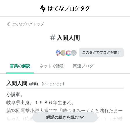
はてなブログ トップ
入間人間
このタグでブログを書く
言葉の解説
ネットで話題
関連ブログ
入間人間
(
読書
)
【
いるまひとま
】
小説家。
岐阜県出身。１９８６年生まれ。
第13回電撃小説大賞にて「嘘つきみーくんと壊れたまー
解説の続きを読む
ちゃん（応募時タイトル「幸せの背景は不幸」）」が最
終選考に。受賞こそしなかったものの、審査員たちの間