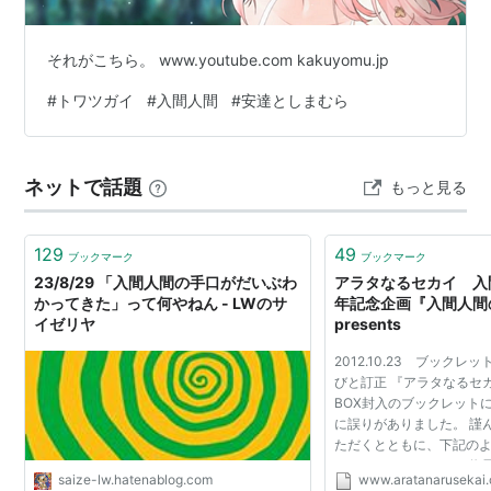
この商品を含むブログ (318件) を見る
それがこちら。 www.youtube.com kakuyomu.jp
嘘つきみーくんと壊れたまーちゃ
#
トワツガイ
#
入間人間
#
安達としまむら
ん 善意の指針は悪意 2 (2)(電撃文
庫 い 9-2)
作者:
入間人間,左
ネットで話題
もっと見る
出版社/メーカー:
メディアワークス
発売日:
2007/09/10
メディア:
文庫
129
49
購入
: 6人
クリック
: 116回
ブックマーク
ブックマーク
この商品を含むブログ (156件) を見る
23/8/29 「入間人間の手口がだいぶわ
アラタなるセカイ 入
かってきた」って何やねん - LWのサ
年記念企画『入間人間
イゼリヤ
presents
嘘つきみーくんと壊れたまーちゃ
2012.10.23 ブック
ん 3 死の礎は生 (電撃文庫 い 9-
びと訂正 『アラタなるセ
3)
BOX封入のブックレット
に誤りがありました。 謹
作者:
入間人間,左
ただくとともに、下記の
出版社/メーカー:
メディアワークス
ただきます。 P.10 × 伏見
発売日:
2007/12/10
saize-lw.hatenablog.com
www.aratanarusekai
Kon） ○ 伏見柑（FUSHI
メディア:
文庫