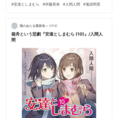
シャフトが強いので、ぶっとんだ話もあまりドキドキし
#
安達としまむら
#
伊藤美来
#
入間人間
#
鬼頭明里
なかった。 私の初恋相手がキスしてたも読みたいが、短
編を先に見たいとおもふ。 それにしてもやっぱりこれは
とんでもない。 入間の間／入間人間のすべて？がここ
•
に！（電撃文庫） - カクヨム
陽のあたる裏路地
4年前
箱舟という悲劇『安達としまむら (10)』/入間人
氏がゲスト出演した回。
間