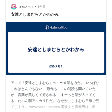
出版社/メーカー:
アスキーメディアワ
•
ぽぬメモ！
3年前
ークス
発売日:
2009/01/07
安達としまむらとかわかみ
メディア:
文庫
購入
: 8人
クリック
: 324回
この商品を含むブログ (164件) を見る
関連
アニメ「安達としまむら」の１〜６話をみた。 やっぱり
これはとんでもない。 原作も、この朗読も聞いていた
が、言葉が美しくて癒される。 すーっと話が入ってく
る。たぶん弱アルカリ性だ。 なぜか、しまむら目線で見
てしまう。 www.youtube.com 電波女と青春男は、曲や