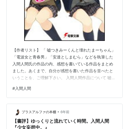
【作者リスト】 「 嘘つきみーくんと壊れたまーちゃん」
「電波女と青春男」「安達としまむら」などを執筆した
入間人間氏の作品の内、感想を書いている作品をまとめ
ました。あくまで、自分が感想を書いた作品を並べたと
いうことを、ご理解下さい。 入間人間作品について 嘘つ
きみーくんと壊れたまーちゃん 電波女と青春男 安達とし
#
入間人間
まむら 夏のカナリア きっと彼女は神様なんかじゃない
少女妄想中。 バカが全裸でやってくる 入間人間作品につ
いて 電撃小説大賞にて最終選考に残った作品を改題・改
•
稿し「嘘つきみーくんと壊れたまーちゃん 幸せの背景は
プラスアルファの本棚
6年前
不幸」として出版されデビュー。次のシリーズとして
【書評】ゆっくりと流れていく時間。入間人間
「電波女と青春男」を発表、ア…
『少女妄想中。』