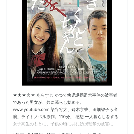
★★★☆☆ あらすじ かつて幼児誘拐監禁事件の被害者
であった男女が、共に暮らし始める。
www.youtube.com 染谷将太、鈴木京香、田畑智子ら出
演。ライトノベル原作。110分。 感想 一人暮らしをする
女子高生のもとに、子供の頃に共に誘拐監禁の被害にあ
った男がやってきて一緒に暮らし始める。その部屋には