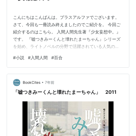
こんにちはこんばんは。プラスアルファでございます。
さて、今回も一冊読み終えましたのでご紹介を。 今回ご
紹介するのはこちら。 入間人間先生著『少女妄想中。』
です。 『嘘つきみーくんと壊れたまーちゃん』シリーズ
を始め、ライトノベルの分野で活躍されている人気の作
家です。 SF（少し不思議）系と女性同士の恋愛を主題に
#
小説
#
入間人間
#
百合
した作品を得意とされていて、僕個人的には青春の中に
生じるちょっとした不可思議や常識の枠の外にある苦々
しい愛情を描く作家さん、という印象があります。 さ
•
て、今回の『少女妄想中。』はアスキーメディアワーク
BookCites
7年前
ス文庫から刊行されている小説であり、同社の電撃文庫
「嘘つきみーくんと壊れたまーちゃん」 2011
と比べると多少大人な人をターゲットにし…