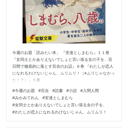
ークス
発売日:
2008/05/10
メディア:
文庫
購入
: 4人
クリック
: 70回
この商品を含むブログ (105件) を見る
嘘つきみーくんと壊れたまーちゃ
ん〈6〉嘘の価値は真実 (電撃文
今週のお題「読みたい本」 『安達としまむら』１１巻
庫)
『女同士とかありえないでしょと言い張る女の子を、百
作者:
入間人間,左
日間で徹底的に落とす百合のお話』６巻 『わたしが恋人
出版社/メーカー:
アスキーメディアワ
になれるわけないじゃん、ムリムリ！（※ムリじゃなかっ
ークス
た！？）』５巻
発売日:
2008/09/10
メディア:
文庫
#
今週のお題
#
百合
#
読書
#
小説
#
入間人間
購入
: 9人
クリック
: 85回
#
みかみてれん
#
安達としまむら
この商品を含むブログ (102件) を見る
#
女同士とかありえないでしょと言い張る女の子を、
#
わたしが恋人になれるわけないじゃん、ムリムリ！
電波女と青春男 (電撃文庫)
作者:
入間人間,ブリキ