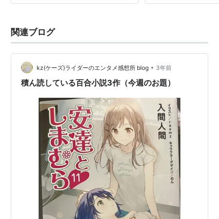
2012.10.19 電撃20年祭「
購入
: 7人
クリック
: 100回
この商品を含むブログ (135件) を見る
関連ブログ
嘘つきみーくんと壊れたまーちゃ
ん〈4〉絆の支柱は欲望 (電撃文
•
kz(ケーズ)ライダーのエンタメ感想所 blog
3年前
庫)
積ん読している百合小説3作（今週のお題）
作者:
入間人間,左
出版社/メーカー:
アスキーメディアワ
ークス
発売日:
2008/04/10
メディア:
文庫
購入
: 5人
クリック
: 71回
この商品を含むブログ (103件) を見る
嘘つきみーくんと壊れたまーちゃ
ん〈5〉欲望の主柱は絆 (電撃文
庫)
作者:
入間人間,左
出版社/メーカー:
アスキーメディアワ