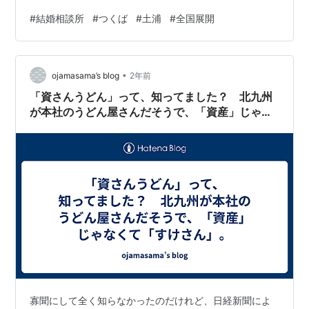
くの可能性が広がる時期ですが、結婚を選ぶことで、そ
#
結婚相談所
#
つくば
#
土浦
#
全国展開
の可能性がさらに広がるかもしれません。たとえば、結
婚をすることで経済的な安定を得ることができたり、ラ
イフプランが明確になったりすることがあるんです。ま
•
た、結婚はキャリアにも良い影響を与えることが多く、
ojamasama’s blog
2年前
心の安定にもつながるといったメリットも多数ありま
「資さんうどん」って、知ってました？ 北九州
す。 そして、20代で結婚することで得られる…
が本社のうどん屋さんだそうで、「資産」じゃな
くて「すけさん」。
寡聞にして全く知らなかったのだけれど、日経新聞によ