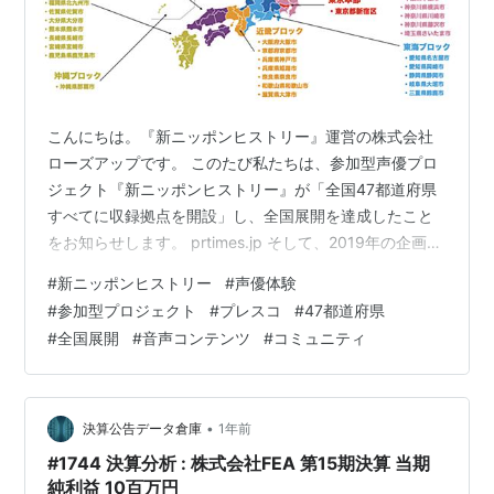
こんにちは。『新ニッポンヒストリー』運営の株式会社
ローズアップです。 このたび私たちは、参加型声優プロ
ジェクト『新ニッポンヒストリー』が「全国47都道府県
すべてに収録拠点を開設」し、全国展開を達成したこと
をお知らせします。 prtimes.jp そして、2019年の企画開
始から2026年で8年目を迎える節目として、公式情報発
#
新ニッポンヒストリー
#
声優体験
信（公式サイト・公式ブログ）をこれまで以上に強化し
#
参加型プロジェクト
#
プレスコ
#
47都道府県
ていきます。 開催地域一覧 ■ 全国47都道府県に収録拠
#
全国展開
#
音声コンテンツ
#
コミュニティ
点を開設。延べ3,000名以上が参加 『新ニッポンヒスト
リー』は、歴史上の人物・出来事を題材に「もしも歴史
がこうだったら？」という発想で物語を制作する、参加
型声優プロジ…
•
決算公告データ倉庫
1年前
#1744 決算分析 : 株式会社FEA 第15期決算 当期
純利益 10百万円