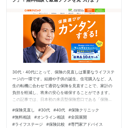
30代・40代にとって、保険の見直しは重要なライフステ
ージの一環です。結婚や子供の誕生、住宅購入など、人
生の転機に合わせて適切な保険を見直すことで、家計の
負担を軽減し、将来の安心を確保することができます。
この記事では、日本初の来店型保険窓口である「保険ク
リニック」のサービスを紹介し、30代・40代の保険見直
#
保険見直し
#
30代
#
40代
#
保険クリニック
しにどう役立つかを解説します。 特徴1: 幅広い保険商品
#
無料相談
#
オンライン相談
#
全国展開
を比較できる独自システム 「保険クリニック」の強みの
#
ライフステージ
#
保険比較
#
専門家アドバイス
一つは、業界トップクラスの50社以上の保険会社から保