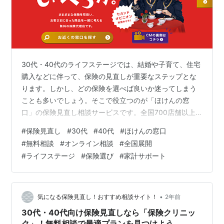
30代・40代のライフステージでは、結婚や子育て、住宅
購入などに伴って、保険の見直しが重要なステップとな
ります。しかし、どの保険を選べば良いか迷ってしまう
ことも多いでしょう。そこで役立つのが「ほけんの窓
口」の保険見直し相談サービスです。全国700店舗以上
を展開し、オンライン相談にも対応する「ほけんの窓
#
保険見直し
#
30代
#
40代
#
ほけんの窓口
口」では、専門家が30代・40代のニーズに合わせた最適
#
無料相談
#
オンライン相談
#
全国展開
な保険プランを提案してくれます。 特徴1: 40社以上、
#
ライフステージ
#
保険選び
#
家計サポート
300商品以上の豊富な保険ラインナップ 「ほけんの窓
口」の最大の強みは、40社以上、300商品以上の保険を
取り扱っている点です。幅広い保険商品から、顧客のニ
ーズに合った最適なプランを提案で…
•
気になる保険見直し！おすすめ相談サイト！
2年前
30代・40代向け保険見直しなら「保険クリニッ
ク」！無料相談で最適プランを見つけよう