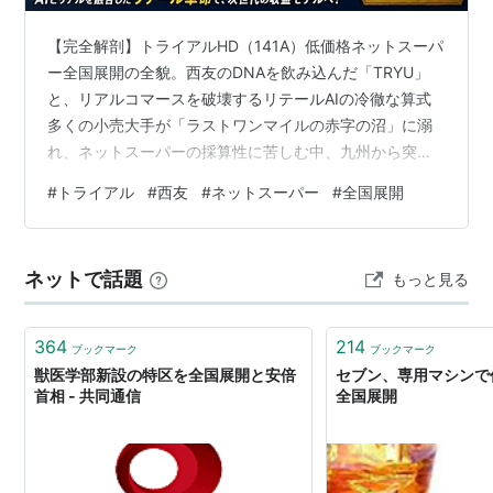
【完全解剖】トライアルHD（141A）低価格ネットスーパ
ー全国展開の全貌。西友のDNAを飲み込んだ「TRYU」
と、リアルコマースを破壊するリテールAIの冷徹な算式
多くの小売大手が「ラストワンマイルの赤字の沼」に溺
れ、ネットスーパーの採算性に苦しむ中、九州から突如
としてリアルコマースの覇権を奪いにきた怪物が、つい
#
トライアル
#
西友
#
ネットスーパー
#
全国展開
に本格的なデジタルシフトの号砲を鳴らしました。ディ
スカウントスーパーの絶対王者であるトライアルホール
ディングス（141A）は、2025年末に設立した新会社「株
ネットで話題
もっと見る
式会社TRYU（トライユー）」を軸に、西友が25年以上
蓄積してきたネットスーパーの運営ノウハウを完全内製
化。AIを駆使した店舗運…
364
214
ブックマーク
ブックマーク
獣医学部新設の特区を全国展開と安倍
セブン、専用マシンで
首相 - 共同通信
全国展開