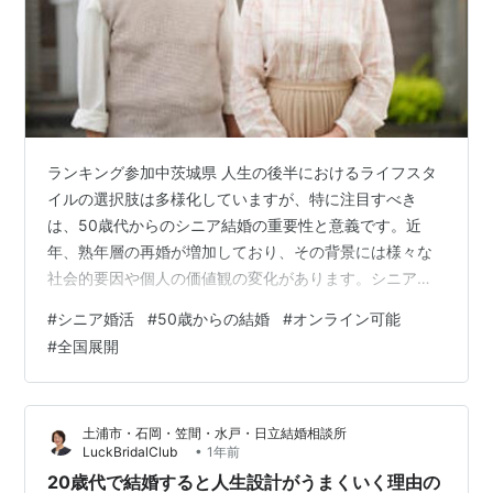
ランキング参加中茨城県 人生の後半におけるライフスタ
イルの選択肢は多様化していますが、特に注目すべき
は、50歳代からのシニア結婚の重要性と意義です。近
年、熟年層の再婚が増加しており、その背景には様々な
社会的要因や個人の価値観の変化があります。シニア世
代にとって、結婚は単なる伴侶を得る手段だけでなく、
#
シニア婚活
#
50歳からの結婚
#
オンライン可能
精神的な支えや経済的安定をもたらす重要な選択肢とな
#
全国展開
っているのです。 本記事では、熟年結婚におけるリスク
とメリット、幸せを追求する理由、そして経済的な側面
に至るまで、幅広い視点から分析します。シニア再婚を
土浦市・石岡・笠間・水戸・日立結婚相談所
選択する際の不安や疑問は多岐にわたりますが、それに
•
LuckBridalClub
1年前
対する理解を深めることで、より良い決断ができるで…
20歳代で結婚すると人生設計がうまくいく理由の