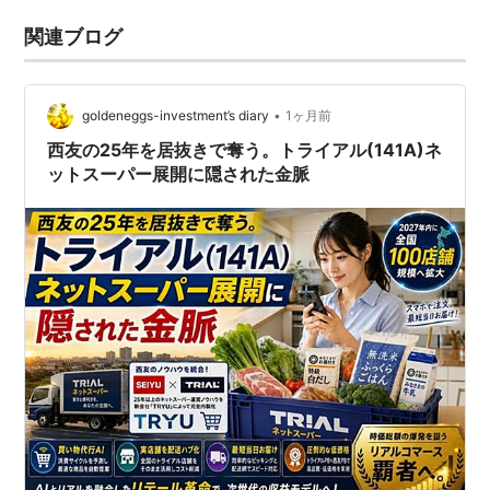
関連ブログ
•
goldeneggs-investment’s diary
1ヶ月前
西友の25年を居抜きで奪う。トライアル(141A)ネ
ットスーパー展開に隠された金脈