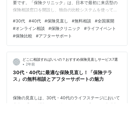
要です。「保険クリニック」は、日本で最初に来店型の
保険相談窓口を開設し、独自の比較システムを使って、
30代・40代に最適な保険プランを提案するサービスを提
#
30代
#
40代
#
保険見直し
#
無料相談
#
全国展開
供しています。本記事では、「保険クリニック」の特徴
#
オンライン相談
#
保険クリニック
#
ライフイベント
と強みを、保険見直しを検討している方に向けて紹介し
#
保険比較
#
アフターサポート
ます。 特徴 1: 独自のIQシステム®による簡単比較 「保険
クリニック」の大きな特徴は、独自に開発された「保険
IQシステム®」を使い、保険商品を一目で比較できる点で
どこに相談すればいいの？おすすめ保険見直しサービス7選
す。このシステムにより、複…
•
2年前
30代・40代に最適な保険見直し！「保険テラ
ス」の無料相談とアフターサポートの魅力