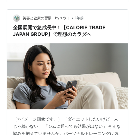
国に拠点を拡大する「株式会社FEA」。生命保険協会から
業務品質を認められた「認定代理店」として、顧客本位
の業務運営を掲げる同社は、まさに業界の新たなスタン
•
美容と健康の習慣 byユウト
1年前
ダードを創る存在です。設立15期目を迎えた…
全国展開で急成長中！【CALORIE TRADE
JAPAN GROUP】で理想のカラダへ
（※イメージ画像です。） 「ダイエットしたいけど一人
じゃ続かない」 「ジムに通っても効果が出ない」 そんな
悩みを抱えていませんか。パーソナルトレーニングは気