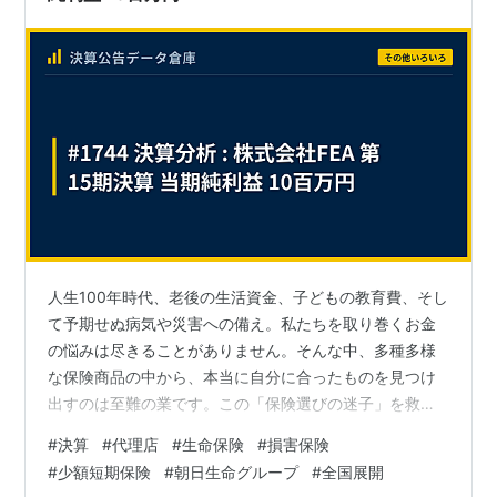
人生100年時代、老後の生活資金、子どもの教育費、そし
て予期せぬ病気や災害への備え。私たちを取り巻くお金
の悩みは尽きることがありません。そんな中、多種多様
な保険商品の中から、本当に自分に合ったものを見つけ
出すのは至難の業です。この「保険選びの迷子」を救う
べく、専門家として中立的な立場で最適なプランを提案
#
決算
#
代理店
#
生命保険
#
損害保険
するのが、総合保険代理店の役割です。今回分析するの
#
少額短期保険
#
朝日生命グループ
#
全国展開
は、朝日生命グループの一員として、凄まじい勢いで全