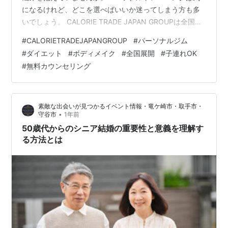
になるけれど、どこを選べばいいか迷ってしまう方も多
いでしょう。 CALORIE TRADE JAPAN GROUPは全国展
開中で、あなたの悩みに寄り添い理想の体づくりを徹底
#
CALORIETRADEJAPANGROUP
#
パーソナルジム
サポートします。 厳しい食事制限や無理な運動は一切な
#
ダイエット
#
ボディメイク
#
全国展開
#
子連れOK
く、個々に合わせた最適なプログラムで理想の自分へ導
#
無料カウンセリング
きます。 ※この記事には一部広告と宣伝が含まれます。
ダイエットに悩むあなたへ CALORIE TRADE JAPAN
GROUPが選ばれる理由 CALORIE TRAD…
素敵な出会いが見つかるイベント情報・竜ケ崎市・取手市・
•
守谷市
1年前
50歳代からのシニア結婚の重要性と意義を理解す
る方法とは