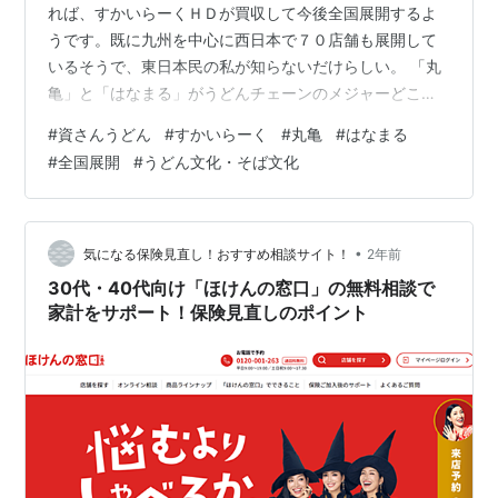
れば、すかいらーくＨＤが買収して今後全国展開するよ
うです。既に九州を中心に西日本で７０店舗も展開して
いるそうで、東日本民の私が知らないだけらしい。 「丸
亀」と「はなまる」がうどんチェーンのメジャーどころ
として定着しているところに、第三極として、将来的に
#
資さんうどん
#
すかいらーく
#
丸亀
#
はなまる
は海外展開も見据えて展開するそうで、店舗網にはガス
#
全国展開
#
うどん文化・そば文化
トの転換も図っていくとのこと。 うどんは詳しくないの
だけれど、丸亀は関西発祥の讃岐うどん系、はなまるは
ズバリ讃岐発祥だと記憶していて、いずれも讃岐うどん
のコシだとかダシだとかの、ある種のブームに乗って大
•
気になる保険見直し！おすすめ相談サイト！
2年前
発展したと思うが、今回の「資さん」は北九州発祥…
30代・40代向け「ほけんの窓口」の無料相談で
家計をサポート！保険見直しのポイント