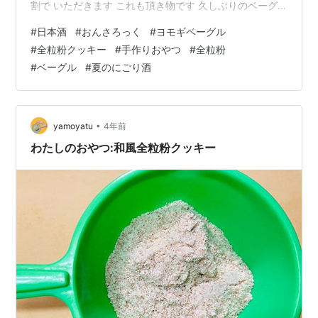
割で いただきます これも頂き物です 久しぶりのベーグ
ル↗↗ ヨモギ生地に バターと粒あんを はさんだものです
#
日本酒
#
おんさろっく
#
ヨモギベーグル
切り口の画像を 撮れば良かったです 再び 後のまつり(笑)
#
全粒粉クッキー
#
手作りおやつ
#
全粒粉
余っていた 全粒粉を使いたくて クッキーを焼きました
#
ベーグル
#
夏のにごり酒
チョコチップ入りに する予定が あれれ・・・ チョコチ
ップが 少ししかない💦 ボコボコしたクッキーのはずがな
んだかお饅頭のような いでたちに・・・ 一人で…
•
yamoyatu
4年前
わたしのおやつ:和風全粒粉クッキー