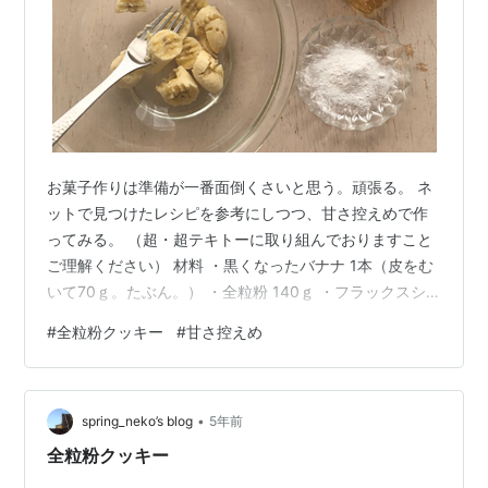
お菓子作りは準備が一番面倒くさいと思う。頑張る。 ネ
ットで見つけたレシピを参考にしつつ、甘さ控えめで作
ってみる。 （超・超テキトーに取り組んでおりますこと
ご理解ください） 材料 ・黒くなったバナナ 1本（皮をむ
いて70ｇ。たぶん。） ・全粒粉 140ｇ ・フラックスシ
ードパウダー 10ｇ（家にあったから入れてみた。） ・は
#
全粒粉クッキー
#
甘さ控えめ
ちみつ 大さじ３ ・バター 50g ・ベーキングパウダー 3g
材料たち ○粉は全部合わせておく。 ○バナナはフォーク
で潰しておく。 ○柔らかくしておいたバター（室温に出
•
しておいても硬いバターを湯煎でじんわり）にはちみつ
spring_neko’s blog
5年前
を混ぜ合わせていく。 ○そこに粉を半量ずつ足し、混ぜ
全粒粉クッキー
合わ…