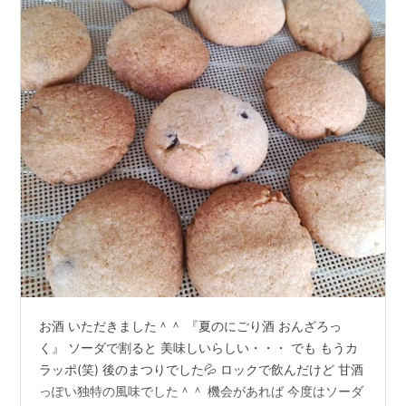
お酒 いただきました＾＾ 『夏のにごり酒 おんざろっ
く』 ソーダで割ると 美味しいらしい・・・ でも もうカ
ラッポ(笑) 後のまつりでした💦 ロックで飲んだけど 甘酒
っぽい独特の風味でした＾＾ 機会があれば 今度はソーダ