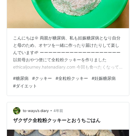
こんにちは🌞 両親が糖尿病、私も妊娠糖尿病となり自分
と母のため、オヤツを一緒に作ったり届けたりして楽し
んでいます🌱 ーーーーーーーーーーーーーーーーーーー
以前母おやつ便にて全粒粉クッキーを作りました
ethicaljourney.hatenadiary.com 今回も食べたくなって
作ろうとしたら 材料がない！ 元々の材料はこちら ・小
#
糖尿病
#
クッキー
#
全粒粉クッキー
#
妊娠糖尿病
麦粉 ・カシューナッツ ・オリーブオイル ・塩 ・水 ・甘
#
ダイエット
味料 無いのは ・塩なし ・オリーブ オイルなし ・カシュ
ーナッツなし 色々無い！！！笑 でも大丈夫！ こんな時
のためのずぼら性格！ そもそも粉の分量も違うので 今回
はこんな感じに調整します ・小麦粉→全…
•
to-wayu’s diary
4年前
ザクザク全粒粉クッキーとおうちごはん