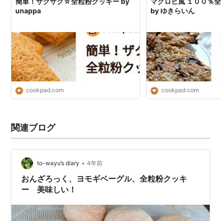
簡単！ザクザク☆全粒粉クッキー by
マクロビ風 １００％
unappa
by ゆきらいん
cookpad.com
cookpad.com
関連ブログ
•
to-wayu’s diary
4年前
おんざろっく、ヨモギベーグル、全粒粉クッキ
ー 美味しい！