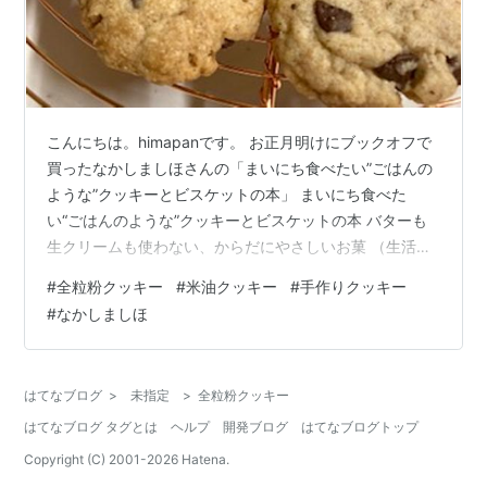
こんにちは。himapanです。 お正月明けにブックオフで
買ったなかしましほさんの「まいにち食べたい”ごはんの
ような”クッキーとビスケットの本」 まいにち食べた
い“ごはんのような”クッキーとビスケットの本 バターも
生クリームも使わない、からだにやさしいお菓 （生活シ
リーズ） [ なかしましほ ]価格: 1320 円楽天で詳細を見る
#
全粒粉クッキー
#
米油クッキー
#
手作りクッキー
この本で紹介しているお菓子は菜種油を使ったレシピに
#
なかしましほ
なっています。 我が家では菜種油は使わないので、家に
ある米油を使って自分なりに改良して作ったクッキーを
紹介します。 その名も 卵なし、米油で作る全粒粉入りク
はてなブログ
>
未指定
>
全粒粉クッキー
ッキー です。ブログのタイトルのまんまです（笑） 材料
はてなブログ タグとは
ヘルプ
開発ブログ
はてなブログトップ
はこち…
Copyright (C) 2001-
2026
Hatena.