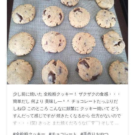
少し前に焼いた 全粒粉クッキー！ ザクザクの食感・・・
簡単だし 何より 美味し―＾＾ チョコレートたっぷりだ
しね😏 このところ こんなに頻繁に クッキー焼いて どう
すんだって感じですが 焼きたくなるから 仕方がないので
す・・・(笑) きっと また焼くだろうな(⌒∇⌒) そして こ
れも少し前の夕食ですほんと お刺身好きだなぁ＾＾
#
全粒粉クッキー
#
チョコレート
#
手作りおやつ