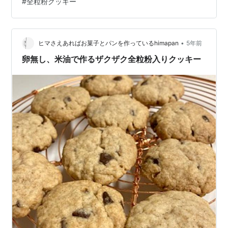
#
全粒粉クッキー
ｇ ※前回はチョコチップ（刻んだチョコ）のみでした
が、今回は刻んだくるみ、レーズンも入れてみました。
➀ボウルに全粒粉、薄力粉、砂糖、塩を混ぜておきま
す。 ②米油を入れたら手で軽く混ぜ、指ですりつぶすよ
•
ヒマさえあればお菓子とパンを作っているhimapan
5年前
う…
卵無し、米油で作るザクザク全粒粉入りクッキー