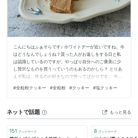
こんにちはふぁそらです♪ ホワイトデーが近いですね。今
はどうなんでしょうね？貰った人がお返しをする日と私
は認識しているのですが、やっぱり自分へのご褒美に少
し贅沢なものを買うっていうのもあるのかしら？ とりあ
えず私は、作るのが好きなので作ってばかりです。 今回
はしょっぱさがクセになる超簡単ヘルシークッキーで
#
全粒粉クッキー
#
全粒粉
#
クッキー
#
塩クッキー
す。 動物性食材は使っていないのでビーガンレシピです
ね。 ビニール袋で洗い物いらず、意外と難しい切り分け
作業もなし！ 思い立ったらすぐできるザクザククッキー
ネットで話題
もっと見る
です。 さあ作っていきましょう。 材料 作り方 材料 全粒
粉 100g きび砂糖 20g はちみつ 大さじ１ サラダ油 25g
豆乳 大さ…
151
8
ブックマーク
ブックマーク