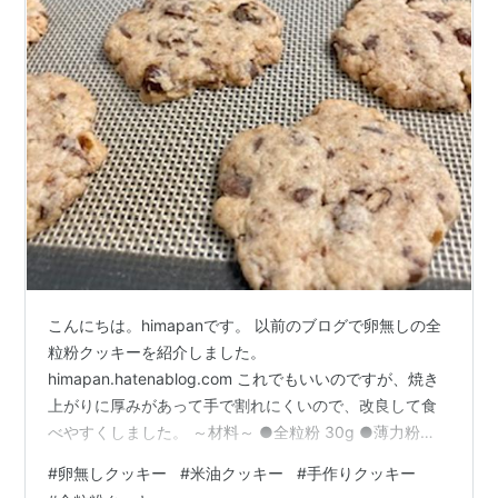
こんにちは。himapanです。 以前のブログで卵無しの全
粒粉クッキーを紹介しました。
himapan.hatenablog.com これでもいいのですが、焼き
上がりに厚みがあって手で割れにくいので、改良して食
べやすくしました。 ～材料～ ●全粒粉 30g ●薄力粉
70g ●米油 30g ●牛乳 22g（豆乳でもOK） ●砂糖 40g
#
卵無しクッキー
#
米油クッキー
#
手作りクッキー
●塩 少々 ●チョコチップ、クルミ、レーズンなど 計40