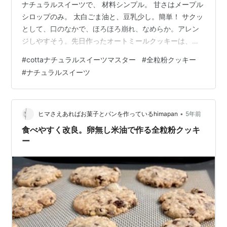
ナチュラルスイーツで、 材料シンプル。 甘さはメープル
シロップのみ。 太白ごま油と、豆乳少し。簡単！ サクッ
として、口のなかで、ほろほろ崩れ、なめらか。アレン
ジしやすそう。先日作ったオートミールクッキーは、今
回はうすーくして、サクパリ食感に。薄くすると食べや
#
cottaナチュラルスイーツマスター
#
全粒粉クッキー
すくなった。こうして変えていけば良いのね。今日はち
#
ナチュラルスイーツ
ょっと待ち時間が長いやつにトライ中。さて、材料を求
めてスーパーへ行ったら、けっこう人が多い。 コロナ禍
が始まった2年前も、外出控えるからどこも閑古鳥状態。
そのかわり、スーパーの人出が多かった。あのころを思
•
ヒマさえあればお菓子とパンを作っているhimapan
5年前
い出す風景。ゆいいつ、必要なものを買…
食べやすく改良。卵無し米油で作る全粒粉クッキ
ー