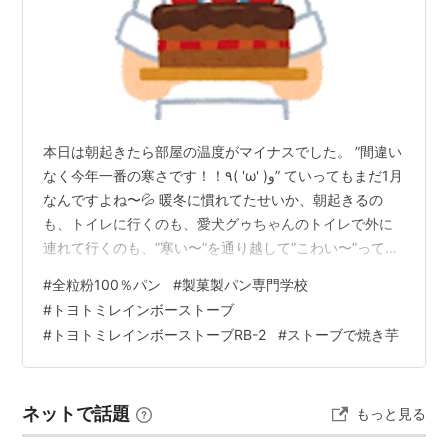
本日は朝起きたら部屋の温度がマイナスでした。 ”間違い
なく今年一番の寒さです！！٩( 'ω' )و” ていってもまだ1月
なんですよね〜💦 暖冬に慣れてたせいか、朝起きるの
も、トイレに行くのも、愛犬グゥちゃんのトイレで外に
連れて行くのも、”寒い〜”を通り越して”こわい〜”って感
じデス。(-.-;)y わが町は雪は降らなかったのですが強風
#
全粒粉100％パン
#
製菓製パン専門学校
がすごかったです。 本日は専門学校さんの修了写真の撮
#
トヨトミレインボーストーブ
影があり、お昼前と3時過ぎの2回に分けて撮ります。 幸
#
トヨトミレインボーストーブRB-2
#
ストーブで焼き芋
いお休みもなく雪の影響も大丈夫でした。 こちらの専門
学校さんはお菓子やパンの調理師を目指す学校なので
（パティシエですね。）校内に入るとクッキーとバター
ネットで話題
もっと見る
が混ざっ…