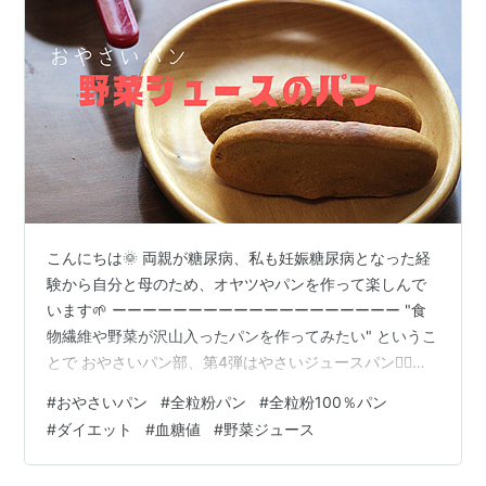
こんにちは🌞 両親が糖尿病、私も妊娠糖尿病となった経
験から自分と母のため、オヤツやパンを作って楽しんで
います🌱 ーーーーーーーーーーーーーーーーーーー "食
物繊維や野菜が沢山入ったパンを作ってみたい" というこ
とで おやさいパン部、第4弾はやさいジュースパン🏃‍♀️🏃
レシピブログに参加中♪ というのも、 家でローリングス
#
おやさいパン
#
全粒粉パン
#
全粒粉100％パン
トックをしてまして 野菜ジュースだけがなかなか減らず
#
ダイエット
#
血糖値
#
野菜ジュース
賞味期限すぎちゃった♡(;・∀・) ジュースは普段飲まな
いので パンにしちゃえ！と思い、作りました 始めにお伝