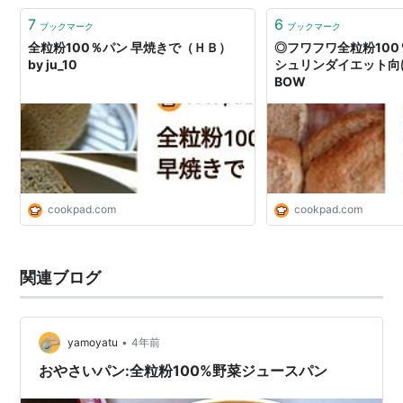
7
6
ブックマーク
ブックマーク
全粒粉100％パン 早焼きで（ＨＢ）
◎フワフワ全粒粉10
by ju_10
シュリンダイエット向け
BOW
cookpad.com
cookpad.com
関連ブログ
•
yamoyatu
4年前
おやさいパン:全粒粉100%野菜ジュースパン