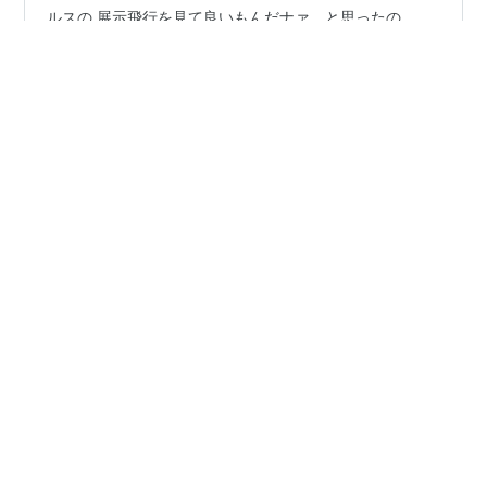
東京オリンピック・パラリンピックの際にブルーインパ
ルスの 展示飛行を見て良いもんだナァ、と思ったの。
で、今年は世界陸上にあわせて、4年ぶりに東京に来るっ
ていうじゃない。 7担当の人にもこの感動を、と思い、
新宿に向かっている途中で天候により中止ということを
知る。 知ったところで後戻りもできず。 とりあえず、ハ
#
八代亜紀
#
八代亜紀アート展
ルクでもぶらつくか、と思った時に目に入ったのがこ