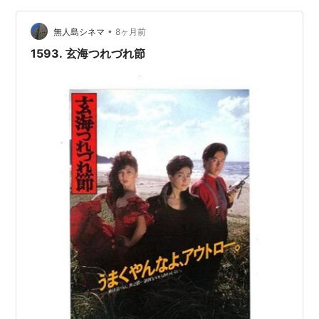
～日本のポップスを唄う～」という企画CDに収められた
楽曲からの選曲で、自身の特徴を強調した後年のものと
•
無人島シネマ
8ヶ月前
は違い淡々と歌い上げている印象…
1593. 玄海つれづれ節