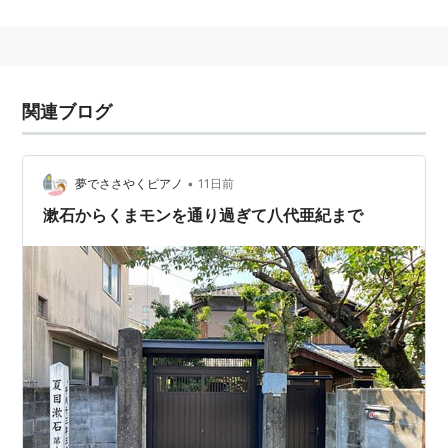
ャンピオンとなったのをきっかけにメジャー化。「舟
唄」、「雨の慕情」等のヒット曲で有名。女優として映
画・舞台でも活躍。また、絵画の腕前も一流で自身の個
展を多数開催。
関連ブログ
amazon:八代亜紀
本名 増田 明子 （旧姓 橋本 明子）
•
夢でささやくピアノ
11日前
出身地 熊本県八代市
漱石からくまモンを通り過ぎて八代亜紀まで
血液型 B型
星座 乙女座
身長 １６２cm
趣味 乗馬、買い物