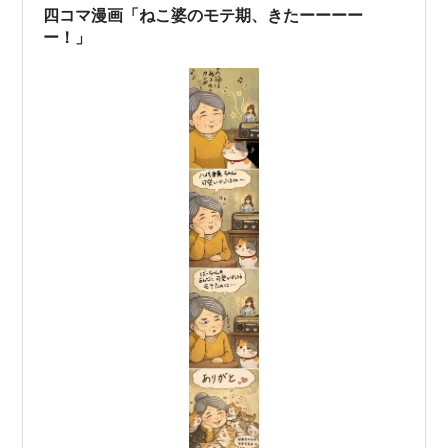
配布された２日後。 ameblo.jp ↑のブログ記事…
四コマ漫画「ねこ婆のモテ期、きたーーーー
ー！」