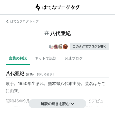
はてなブログ トップ
八代亜紀
このタグでブログを書く
言葉の解説
ネットで話題
関連ブログ
八代亜紀
(
音楽
)
【
やしろあき
】
歌手。1950年生まれ。熊本県八代市出身。芸名はそこ
に由来。
昭和46年9月テイチクより「愛は死んでも」でデビュ
解説の続きを読む
ー。翌年、NTV「全日本歌謡選手権」で10週勝ち抜きチ