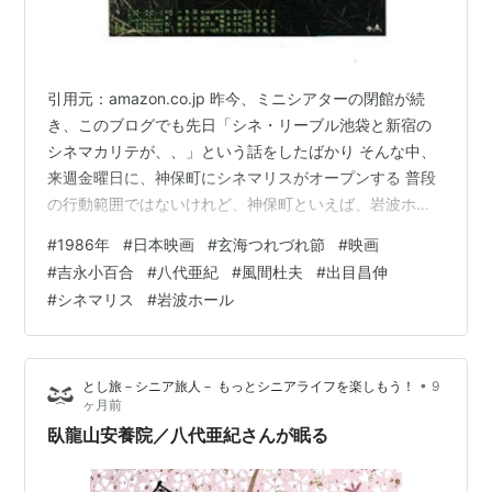
引用元：amazon.co.jp 昨今、ミニシアターの閉館が続
き、このブログでも先日「シネ・リーブル池袋と新宿の
シネマカリテが、、」という話をしたばかり そんな中、
来週金曜日に、神保町にシネマリスがオープンする 普段
の行動範囲ではないけれど、神保町といえば、岩波ホー
ル（2022年7月29日に閉館）があったところ 火が消えた
#
1986年
#
日本映画
#
玄海つれづれ節
#
映画
ところに再点灯される様で、何とも嬉しい 是非、足を運
#
吉永小百合
#
八代亜紀
#
風間杜夫
#
出目昌伸
んでみたいと思う ちなみに気になるオープニング上映作
#
シネマリス
#
岩波ホール
品は、 『私は何度も私になる』 2021年 香港・マレーシ
ア 監督：タン・チュイムイ 『ジュンについて』 2024年
日本 監督：田野隆太郎 『最初の年：民意が生んだ、社
•
とし旅－シニア旅人－ もっとシニアライフを楽しもう！
9
会…
ヶ月前
臥龍山安養院／八代亜紀さんが眠る