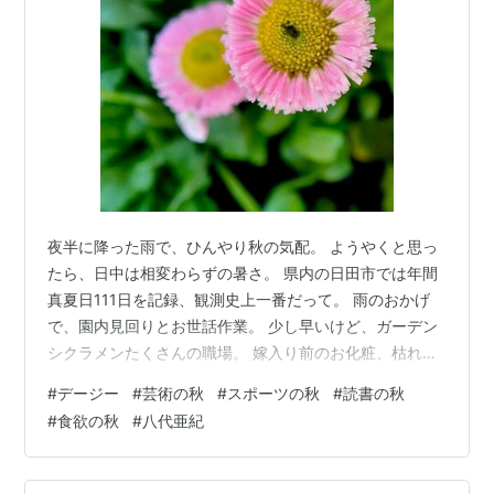
夜半に降った雨で、ひんやり秋の気配。 ようやくと思っ
たら、日中は相変わらずの暑さ。 県内の日田市では年間
真夏日111日を記録、観測史上一番だって。 雨のおかげ
で、園内見回りとお世話作業。 少し早いけど、ガーデン
シクラメンたくさんの職場。 嫁入り前のお化粧、枯れた
花柄や黄葉処理300ポット以上。 隣のコーナーにデージ
#
デージー
#
芸術の秋
#
スポーツの秋
#
読書の秋
ー、和名ヒナギク ( 雛菊 ) キク科の多年草、暑さが苦手
#
食欲の秋
#
八代亜紀
で日本だと一年草の扱い。 原産地ヨーロッパ、原種は雑
草扱いっち。なんちゅうコツ (@_@) マーガレットにも似
た、放射状に並ぶ花姿が可愛らしい。 「平和」「希望」