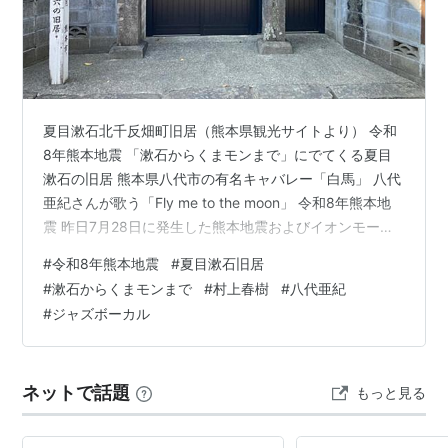
夏目漱石北千反畑町旧居（熊本県観光サイトより） 令和
8年熊本地震 「漱石からくまモンまで」にでてくる夏目
漱石の旧居 熊本県八代市の有名キャバレー「白馬」 八代
亜紀さんが歌う「Fly me to the moon」 令和8年熊本地
震 昨日7月28日に発生した熊本地震およびイオンモール
の爆発事故のせいで、ニュースではもうこの話題ばかり
#
令和8年熊本地震
#
夏目漱石旧居
である。 ぺちゃんこになった家屋、モノが散乱した被災
#
漱石からくまモンまで
#
村上春樹
#
八代亜紀
者のかたの家の中の映像をみると、 「うわぁー こんなん
#
ジャズボーカル
になったらどうしよう！」 とこのときばかりは明日は我
が身の気になる。 ウチは二人そろって呑気な性格で、災
害対策とか準備ってなにもやっていないのだ。 しばしテ
ネットで話題
もっと見る
レビの…