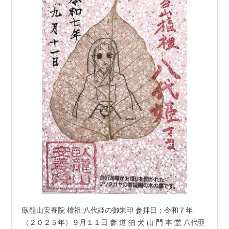
臥龍山安養院 檀祖 八代姫の御朱印 参拝日：令和７年
（２０２５年）９月１１日 参 道 狛 犬 山 門 本 堂 八代亜