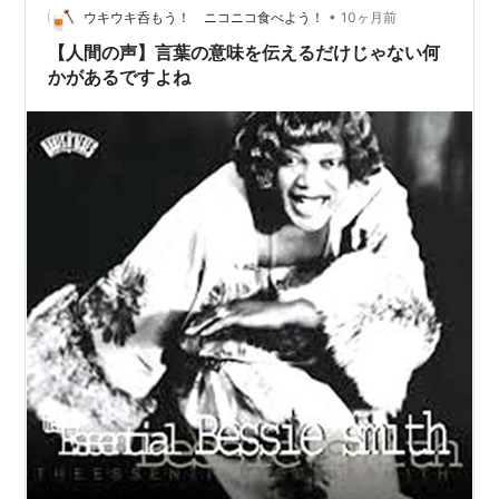
という素敵な花言葉、眺めているだけでほわり和む。 日
•
ウキウキ呑もう！ ニコニコ食べよう！
10ヶ月前
本や世界でも…
【人間の声】言葉の意味を伝えるだけじゃない何
かがあるですよね