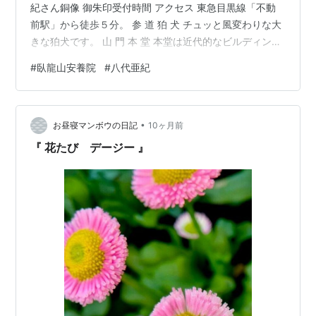
紀さん銅像 御朱印受付時間 アクセス 東急目黒線「不動
前駅」から徒歩５分。 参 道 狛 犬 チュッと風変わりな大
きな狛犬です。 山 門 本 堂 本堂は近代的なビルディング
になっています。1F受付で許可を頂きエレベーターで5F
#
臥龍山安養院
#
八代亜紀
の本堂に。 １Ｆの社務所で御朱印を頂きました。 朱印料
は500円でした。（2025年月現在） 八代亜紀さん銅像
右手の木の陰になっていますが訪れた時は八代さんの銅
•
像と和知らずに写真を撮りました。 写真は公式ホームペ
お昼寝マンボウの日記
10ヶ月前
ージよりお借りしました hikari-ryoe…
『 花たび デージー 』