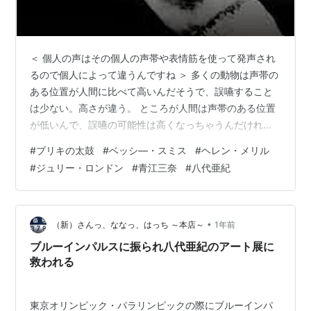
＜ 個人の声はその個人の声帯や表情筋を使って発声され
るので個人によって違うんですね ＞ 多くの動物は声帯の
ある位置が人間に比べて高いんだそうで、誤嚥すること
は少ない。高さが違う。 ところが人間は声帯のある位置
が低いんで、誤嚥の可能性は高くなっちゃうんだけれど
も、声帯の振動を口の中で共鳴させることで母音と子音
#
ブリキの太鼓
#
ベッシ―・スミス
#
ヘレン・メリル
を使いこなして言葉を発音して操ることができる、って
#
ジュリー・ロンドン
#
青江三奈
#
八代亜紀
いう仕組みなんだそうです。 そうした口の中の構造だけ
じゃなくって、人間は他の動物に比べて脳の運動性言語
中枢が圧倒的に発達しているっていう、そもそもの言葉
に対する認知が違っている。 で、人間だけが言葉を使っ
•
（新）さんっ、ななっ、はっち ～本店～
1年前
て複雑な内容にまで踏み込むことができる…
ブルーインパルスに振られ八代亜紀のアート展に
救われる