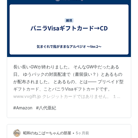
長い長いGWが終わりました。 そんなGW中だったある
日。 ゆうパックの対面配達で（書留扱い？）とあるもの
が配布されました。 とあるもの、とは―― プリペイド型
ギフトカード、ことバニラVisaギフトカードです。
www.vvgift.jp クレジットカードではありません。 １万
円の商品券、のようなものです。 ただし、２０２６年の
#
Amazon
#
八代亜紀
１２月いっぱいが使用期限とのこと。 封筒の中に同封さ
れていた書類も見ました。 我が家は配布される条件に該
当だったんです。 具体的に何なのかは長くなるので省略
•
します。 決して自慢できることではない、でしょう(-_-;)
昭和のねこばーちゃんの部屋
5ヶ月前