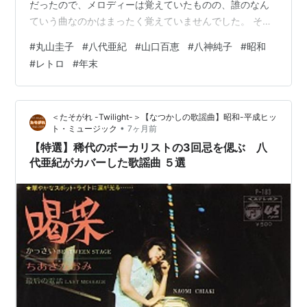
だったので、メロディーは覚えていたものの、誰のなん
ていう曲なのかはまったく覚えていませんでした。 それ
にしても・・・この曲を聴いたのはそれ以来のことで、
#
丸山圭子
#
八代亜紀
#
山口百恵
#
八神純子
#
昭和
しかも僅か数回しか聴いたことがないのに、半世紀近く
#
レトロ
#
年末
経っても曲を覚えているのは、ひとつには私の記憶力が
今とは段違いに良かったのと、、やはりこの曲が名曲だ
ったからでしょう。今改めて聴くとボサノバ風のアレン
＜たそがれ -Twilight-＞【なつかしの歌謡曲】昭和-平成ヒッ
ジがなかなかにいいです。 で、この曲を聴いていて思っ
•
ト・ミュージック
7ヶ月前
たのは、なんとなく雰囲気がユーミンの…
【特選】稀代のボーカリストの3回忌を偲ぶ 八
代亜紀がカバーした歌謡曲 ５選