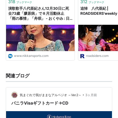
318
312
ブックマーク
ブックマーク
演歌歌手八代亜紀さん12月30日に死
追悼 八代亜紀 |
去73歳「膠原病」で８月活動休止
ROADSIDERS'weekly
「雨の慕情」「舟唄」 - おくやみ : 日
刊スポーツ
www.nikkansports.com
roadsiders.com
関連ブログ
•
気まぐれで我がままなアルペジオ ～Ver.2～
3ヶ月前
バニラVisaギフトカード→CD