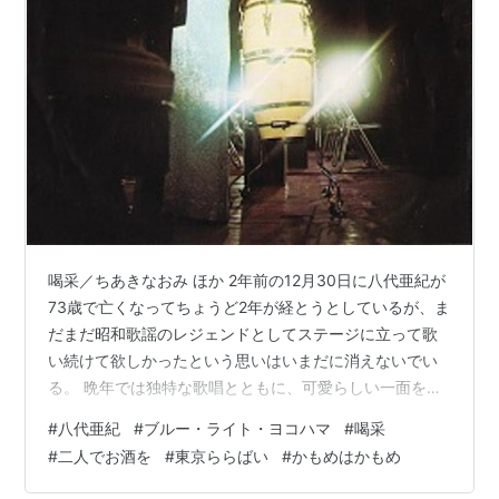
喝采／ちあきなおみ ほか 2年前の12月30日に八代亜紀が
73歳で亡くなってちょうど2年が経とうとしているが、ま
だまだ昭和歌謡のレジェンドとしてステージに立って歌
い続けて欲しかったという思いはいまだに消えないでい
る。 晩年では独特な歌唱とともに、可愛らしい一面をの
ぞかせたところを多くのメディアを通じて発信されてい
#
八代亜紀
#
ブルー・ライト・ヨコハマ
#
喝采
たと思う。 今回の記事は、そんな近年の頃ではなく、ま
#
二人でお酒を
#
東京ららばい
#
かもめはかもめ
だ歌謡界の頂点を目指していた時期のものだと思われる
カバー歌唱の映像をお届けしたい。 いずれも「八代亜紀