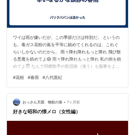
ワイは雨が嫌いだが、この季節だけは特別だ。 というの
も、毒ガス花粉の嵐を平等に鎮めてくれるのは、これぐ
らいしかないのだから。 雨々降れ降れもっと降れ 飛び散
る悪魔を鎮めてよ😱 雨々降れ降れもっと降れ 私の病を鎮
めてよ😇 なんて同郷歌手の歌謡曲（違う）も脳裏をよぎ
るというものである(・∀・)
#
花粉
#
春雨
#
八代亜紀
•
おっさん天国 物欲の泉
7ヶ月前
好きな昭和の懐メロ（女性編）