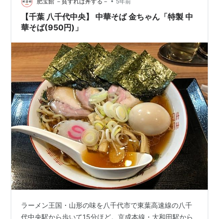
•
肥宝館 －貧すれば丼する－
5年前
【千葉 八千代中央】 中華そば 金ちゃん「特製 中
華そば(950円)」
ラーメン王国・山形の味を八千代市で東葉高速線の八千
代中央駅から歩いて15分ほど。京成本線・大和田駅から