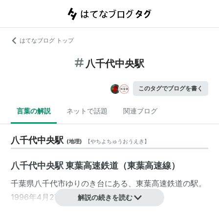
はてなブログ トップ
八千代中央駅
このタグでブログを書く
言葉の解説
ネットで話題
関連ブログ
八千代中央駅
(
地理
)
【
やちよちゅうおうえき
】
八千代中央駅 東葉高速鉄道（東葉高速線）
千葉県
八千代市
ゆりのき台
にある、
東葉高速鉄道
の駅。
1996年4月27日開業。
解説の続きを読む
●
東葉高速線