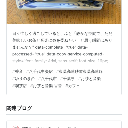
日々忙しく過ごしていると、ふと「静かな空間で、ただ
美味しいお茶と音楽に身を委ねたい」と思う瞬間はあり
ませんか？" data-complete="true" data-
processed="true" data-copy-service-computed-
style="font-family: Arial, sans-serif; font-size: 16px;
font-weight: 400; margin: 0px; text-decoration: none;
#
香音
#
八千代中央駅
#
東葉高速鉄道東葉高速線
border-bottom: 0px rgb(10, 10, 10);" />そんな願いを叶
#
ゆりのき台
#
八千代市
#
千葉県
#
お茶と音楽
えてくれる素晴らしい喫茶店に、千葉…
#
喫茶店
#
お茶と音楽 香音
#
カフェ
関連ブログ