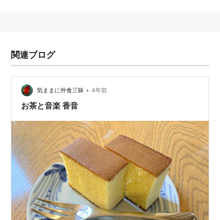
西船橋駅
(
TR01
)…
八千代緑が丘駅
(
TR06
) ←「
八千代
中央駅
(
TR07
)」→
村上駅
(
TR08
)−
東葉勝田台駅
(
TR09
)
●
東京メトロ東西線
直通（
西船橋
以遠）…（至・
中
関連ブログ
野駅
九段下駅
東陽町駅
）
■
JR中央線
（
東京メトロ東西線
経由）…（至・
三鷹
駅
吉祥寺駅
）
•
気ままに外食三昧
4年前
お茶と音楽 香音
○
リスト
：
駅キーワード
○
リスト
：
駅つきキーワード