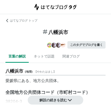
はてなブログ トップ
八幡浜市
このタグでブログを書く
言葉の解説
ネットで話題
関連ブログ
八幡浜市
(
地理
)
【
やわたはまし
】
愛媛県
にある、
地方公共団体
。
全国地方公共団体コード
（
市町村コード
）
解説の続きを読む
38204-3