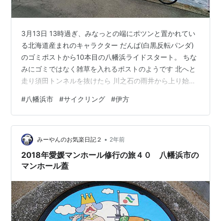
3月13日 13時過ぎ、みなっとの端にポツンと置かれてい
る北海道産まれのキャラクター だんぱ(白黒反転パンダ)
のゴミポストから10本目の八幡浜ライドスタート。 ちな
みにゴミではなく雑草を入れるポストのようです 北へと
走り須田トンネルを抜けたら 川之石の雨井から上り始め
て 心拍数を徐々にあげながら峠を越えたら 一旦停まって
#
八幡浜市
#
サイクリング
#
伊方
給水 今日はそのまま下って 伊方町にin 港で補給をとった
ら Uターン 折り返しの勾配は1〜4%くらいと緩め 峠をあ
っさり越えたら あっと！ 最盛期の明治40年頃(1907)に
•
は別子に次ぐ四国第二位の銅の出荷量があった大峰鉱山
みーやんのお気楽日記２
2年前
跡。手前の建物を建て替えているので見られるのはあと
2018年愛媛マンホール修行の旅４０ 八幡浜市の
僅…
マンホール蓋