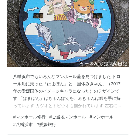
八幡浜市でもいろんなマンホール蓋を見つけました トロ
ール船に乗った「はまぽん」と「国体みきゃん」（2017
年の愛媛国体のイメージキャラになった）のデザインで
す 「はまぽん」はちゃんぽんを、みきゃんは鯛を手に持
っています カツオとトビウオも描かれています 左右に持
ち手の穴が開いています 汚水用ノンカラーマンホール蓋
#
マンホール修行
#
ご当地マンホール
#
マンホール
市の木のミカンのデザイン、中央に市章 汚水枡小型マン
#
八幡浜市
#
愛媛旅行
ホール蓋 中央に市章、『おすい』の文字 周囲を〇と長方
形で囲んでいます 【旧八幡浜市】 汚水用ノンカラーマン