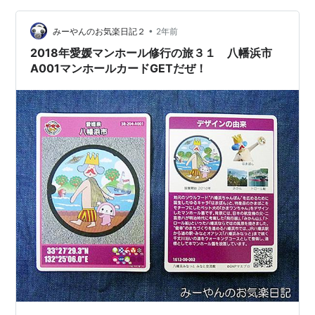
ホール蓋 市の木のミカンのデザイン、中央に旧市章 現八
幡浜市のものとデザインは同じです 受枠に菱形の模様入
•
みーやんのお気楽日記２
2年前
り 汚水用ノンカラ…
2018年愛媛マンホール修行の旅３１ 八幡浜市
A001マンホールカードGETだぜ！