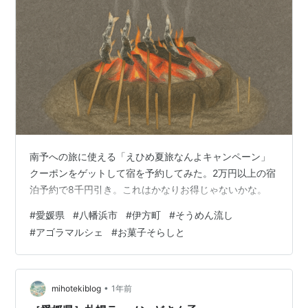
南予への旅に使える「えひめ夏旅なんよキャンペーン」
クーポンをゲットして宿を予約してみた。2万円以上の宿
泊予約で8千円引き。これはかなりお得じゃないかな。
#
愛媛県
#
八幡浜市
#
伊方町
#
そうめん流し
#
アゴラマルシェ
#
お菓子そらしと
•
mihotekiblog
1年前