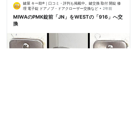
鍵屋 キー助®｜口コミ・評判も掲載中。鍵交換 取付 開錠 修
•
理 電子錠 ドアノブ・ドアクローザー交換など
2年前
MIWAのPMK錠前「JN」をWESTの「916」へ交
換
MIWAのPMK錠前「JN」をWESTの「916」へ交換 【ご
依頼内容：家の鍵に接着剤を入れられたので鍵交換した