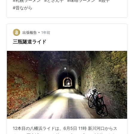
#
札幌ラーメン
#
どさん子
#
味噌ラーメン
#
餃子
海道味噌ラーメンだから濃い味噌かと思ったら、思った
#
昔ながら
よりあっさり系。餃子もあっさりの一口サイズ。 行った
日：2024年5月1日 ☆ミホテキのSNSと応援支援ファン
レター☆ はてなブログ PC はてなブログ 携…
•
出張報告
1年前
三瓶隧道ライド
12本目の八幡浜ライドは、6月5日 11時 新川河口からス