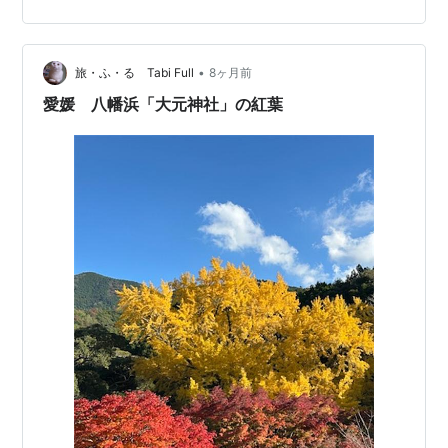
Open: 8:00-19:00（月水木土日） 17:30-24:00（金）
定休日:火曜日＊最新情報は、Instagramをご覧下さい。
＊駐車場はありませんので、近くのコインパーキングを
•
ご利用下さい。（大きな声では言えませんがw、…
旅・ふ・る Tabi Full
8ヶ月前
愛媛 八幡浜「大元神社」の紅葉