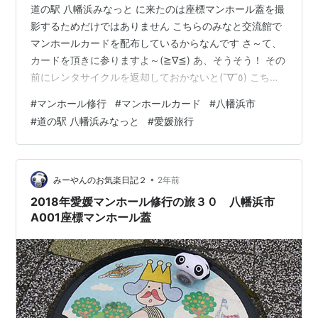
道の駅 八幡浜みなっと に来たのは座標マンホール蓋を撮
影するためだけではありません こちらのみなと交流館で
マンホールカードを配布しているからなんです さ～て、
カードを頂きに参りますよ～(≧∇≦) あ、そうそう！ その
前にレンタサイクルを返却しておかないと(¯∇¯٥) こちら
のカウンターで頂きました マンホールカードＧＥＴだ
#
マンホール修行
#
マンホールカード
#
八幡浜市
ぜ！ 先述の座標マンホール蓋と同じデザインです すっか
#
道の駅 八幡浜みなっと
#
愛媛旅行
り日も暮れてきました お腹が減ってきたので、晩ご飯を
食べに行きましょう(*￣0￣)/ にほんブログ村 にほんブロ
グ村
•
みーやんのお気楽日記２
2年前
2018年愛媛マンホール修行の旅３０ 八幡浜市
A001座標マンホール蓋