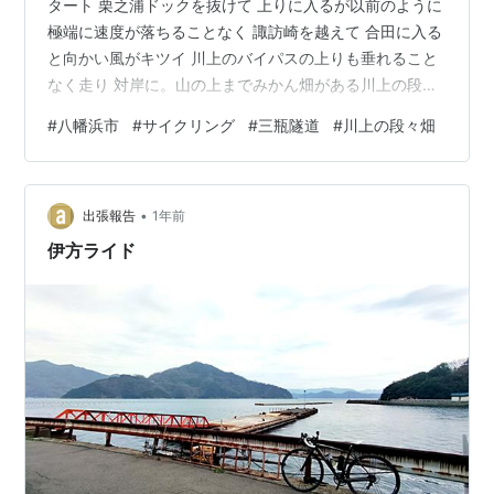
タート 栗之浦ドックを抜けて 上りに入るが以前のように
極端に速度が落ちることなく 諏訪崎を越えて 合田に入る
と向かい風がキツイ 川上のバイパスの上りも垂れること
なく走り 対岸に。山の上までみかん畑がある川上の段々
畑は南予独特の風景 おっ！今日はねずみ島の尻尾が繋が
#
八幡浜市
#
サイクリング
#
三瓶隧道
#
川上の段々畑
り始めてます こちらの短い上りもクリアしたら 定点から
の大島はいつ見ても絶景 八幡浜市の南の端 穴井港はいい
感じ 市境の頃時鼻への上りも垂れることなく走り 西予市
•
に 天気予報だと北西風じゃなかった？ 北東に走っている
出張報告
1年前
けど向かい風 みかめ海の駅潮彩館に到着 お！ ミニベロ
伊方ライド
の先客さ…