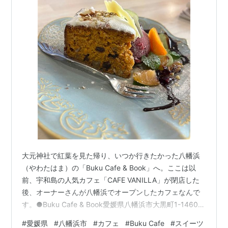
大元神社で紅葉を見た帰り、いつか行きたかった八幡浜
（やわたはま）の「Buku Cafe & Book」へ。ここは以
前、宇和島の人気カフェ「CAFE VANILLA」が閉店した
後、オーナーさんが八幡浜でオープンしたカフェなんで
す。●Buku Cafe & Book愛媛県八幡浜市大黒町1-1460-
171 美桃園ビル2FPhone: 050-8888-1230（予約可）
#
愛媛県
#
八幡浜市
#
カフェ
#
Buku Cafe
#
スイーツ