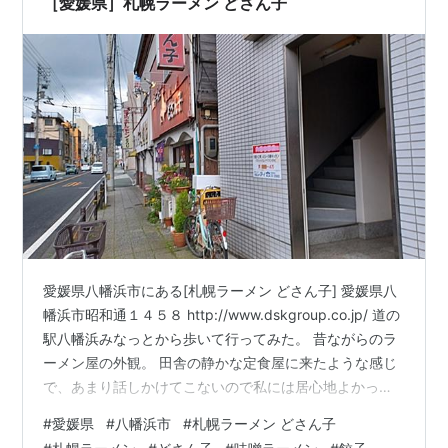
［愛媛県］札幌ラーメン どさん子
愛媛県八幡浜市にある[札幌ラーメン どさん子] 愛媛県八
幡浜市昭和通１４５８ http://www.dskgroup.co.jp/ 道の
駅八幡浜みなっとから歩いて行ってみた。 昔ながらのラ
ーメン屋の外観。 田舎の静かな定食屋に来たような感じ
で、あまり話しかけてこないので私には居心地よかっ
た。 一通りのラーメンがあり クチコミでは焼き飯が出て
#
愛媛県
#
八幡浜市
#
札幌ラーメン どさん子
ましたが寒かったので、味噌ラーメンと餃子を注文。 北