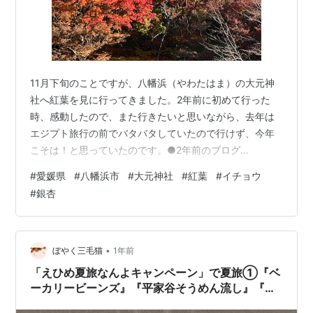
11月下旬のことですが、八幡浜（やわたはま）の大元神
社へ紅葉を見に行ってきました。2年前に初めて行った
時、感動したので、また行きたいと思いながら、去年は
エジプト旅行の前でバタバタしていたので行けず、今年
こそは！と思っていたのです。●2年前のブログ
mimimomorie.hatenablog.com 前回はシンボルのイチョ
#
愛媛県
#
八幡浜市
#
大元神社
#
紅葉
#
イチョウ
ウの葉がだいぶ落ちていましたが、今回はちょうど見頃
#
銀杏
で、紅葉とイチョウがとてもきれいでした。 奥に鮮やか
な紅葉が見えてきて、テンションが上がります。 イチョ
ウもきれい～(^^)2年前はほとんど葉が落ちて、寂しい感
じだったけど、今年はまだまだ残ってて嬉しい！ 赤と黄
•
ぼやく三毛猫
1年前
色のコントラス…
「えひめ夏旅なんよキャンペーン」で夏旅①『ベ
ーカリービーンズ』『平家谷そうめん流し』『ア
ゴラマルシェ』『お菓子とそらしと』