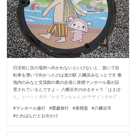
日没前に次の場所へ向かわないといけないと、急いで自
転車を漕いで向かったのは道の駅 八幡浜みなっとです 敷
地内のみなと交流館の裏の歩道に座標マンホール蓋が設
置されているんですよ～ 八幡浜市のゆるキャラ「はまぽ
ん」とペット犬の「かまワンちゃん｣がデザインされてい
ます その他にも八幡浜ならではの風景が描かれています
#
マンホール修行
#
愛媛旅行
#
座標蓋
#
八幡浜市
二宮忠八が考案した｢飛行器｣ ｢トロール船｣ 「みかん山」
#
たれぱんだとお出かけ
と「鯛」 マンホールたれちゃんとパチリ☆彡 にほんブロ
グ村 にほんブログ村