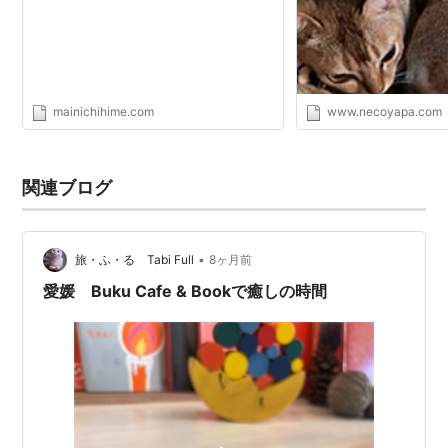
slot・www.necoyap
mainichihime.com
www.necoyapa.com
関連ブログ
•
旅・ふ・る Tabi Full
8ヶ月前
愛媛 Buku Cafe & Bookで癒しの時間