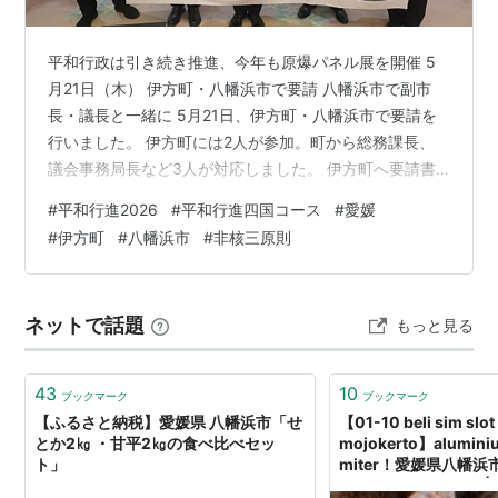
平和行政は引き続き推進、今年も原爆パネル展を開催 5
月21日（木） 伊方町・八幡浜市で要請 八幡浜市で副市
長・議長と一緒に 5月21日、伊方町・八幡浜市で要請を
行いました。 伊方町には2人が参加。町から総務課長、
議会事務局長など3人が対応しました。 伊方町へ要請書
を手渡す 要請書を手渡し、内容を説明。特に「自衛隊へ
#
平和行進2026
#
平和行進四国コース
#
愛媛
の個人情報の提供は、個人情報の取り扱いからして重要
#
伊方町
#
八幡浜市
#
非核三原則
な事項であり、丁寧な対応を求める」など訴えました。
原爆パネルを示し、活用を訴え 伊方町からは「町として
引き続き平和行政に努める。修学旅行で小学校は長崎に
ネットで話題
もっと見る
行っており、平和のＤＶＤ視聴や学習を実施している」
「署名や意見書については町とし…
43
10
ブックマーク
ブックマーク
【ふるさと納税】愛媛県 八幡浜市「せ
【01-10 beli sim slo
とか2㎏ ・甘平2㎏の食べ比べセッ
mojokerto】aluminium
ト」
miter！愛媛県八幡浜市s
deposit required！ | 