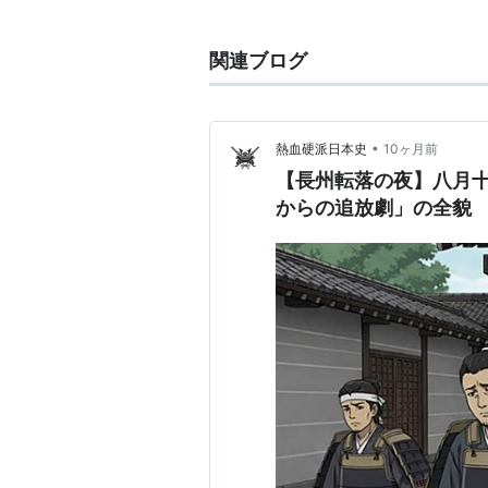
卿落ち
）を一挙に朝廷から追放した
関連ブログ
•
熱血硬派日本史
10ヶ月前
【長州転落の夜】八月
からの追放劇」の全貌