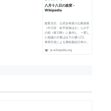
八月十八日の政変 -
Wikipedia
政変当日、公武合体派の公家諸侯
（中川宮・松平容保ほか）らが子
の刻（夜12時）に参内し、一変し
た朝議の大要は以下の通り[1]。
孝明天皇による夷狄親征行幸の延
期 尊攘派公家の参内および面会
ja.wikipedia.org
の停止 国事参政および国事寄人
の両職ならびに親兵の廃止 堺町
御門の守衛を長州藩から諸藩（薩
摩藩・会津藩・淀藩）に替え、
長...