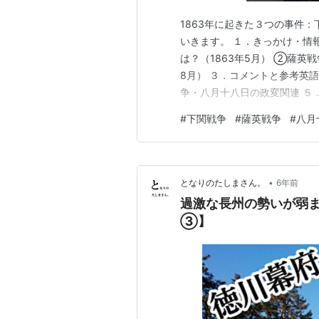
1863年に起きた３つの事件
いきます。 １．きっかけ・情
は？（1863年5月） ②薩英戦
8月） ３．コメントと参考英
争・八月十八日の政変関連 ５
情報源 幕末・維新・明治初期
#
下関戦争
#
薩英戦争
#
八月
天を衝け』。 これまで、4回
桜田門外の変、10回目の坂下
•
となりのたしまさん。
6年前
過激な長州の勢いが弱
③】