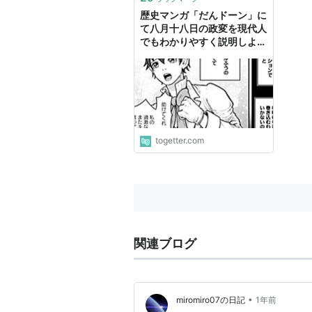
歴史マンガ「だんドーン」に
て八月十八日の政変を現代人
でもわかりやすく説明しよう
とした結果、孝明天皇が神ア
イドルとして描かれることに
togetter.com
関連ブログ
•
miromiro07の日記
1年前