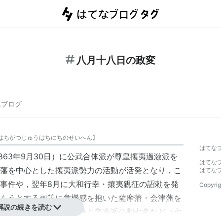
八月十八日の政変
連ブログ
はちがつじゅうはちにちのせいへん
】
はてな
1863年9月30日）に公武合体派が尊皇攘夷過激派を
はてな
藩を中心とした攘夷派勢力の活動が活発となり，こ
はてな
事件や，翌年8月に大和行幸・攘夷親征の詔勅を発
Copyrig
もうとする画策に危機感を抱いた薩摩藩・会津藩を
解説の続きを読む
して，朝議を覆し長州藩と急進派公卿七名など（
七