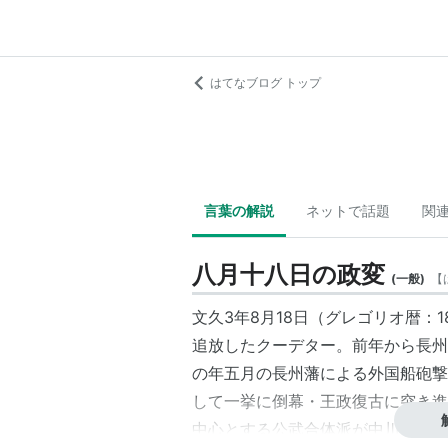
はてなブログ トップ
言葉の解説
ネットで話題
関
八月十八日の政変
(
一般
)
【
文久3年8月18日（グレゴリオ暦：
追放したクーデター。前年から長州
の年五月の長州藩による外国船砲撃
して一挙に倒幕・王政復古に突き進
中心とする公武合体派が中川宮を擁