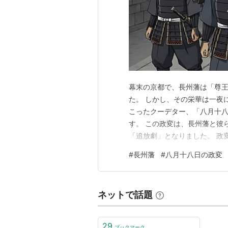
幕末の京都で、長州藩は「尊
た。 しかし、その栄華は一夜に
こったクーデター、「八月十
す。 この政変は、長州藩と彼
「追放劇」となりました。 政
都の政局は、朝廷（天皇）を
#
長州藩
#
八月十八日の政変
この中心にいたのが、積極的な
とみ）などの急進派公家たちで
ネットで話題
29
ブックマーク