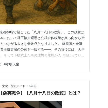
日、京都御所で起こった「八月十八日の政変」。この政変は
日本において尊王攘夷運動と公武合体政策が真っ向から衝
とつながる大きな分岐点となりました。 薩摩藩と会津
な尊王攘夷派の公家を一掃する――。その背後には、天皇
揺、そして下級武士たちの理想と焦燥が入り混じっていま
景から当日の経過、そしてその後に与えた歴史的影響まで
変
#
孝明天皇
の日本：尊王攘夷と開国の板挟み 黒船来航と動乱の幕開
メリカ艦隊が浦賀…
•
・文化・歴史ガイド
5年前
】【薩英戦争】【八月十八日の政変】とは？