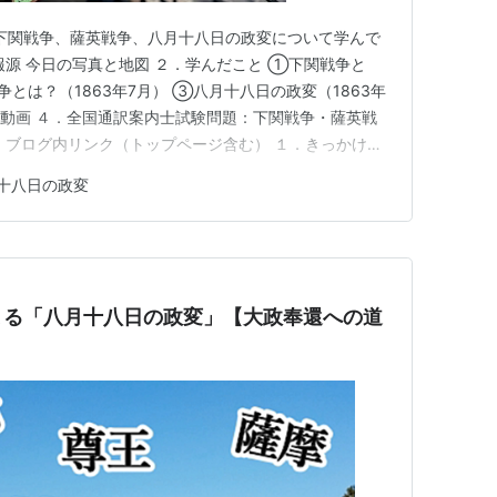
：下関戦争、薩英戦争、八月十八日の政変について学んで
報源 今日の写真と地図 ２．学んだこと ①下関戦争と
争とは？（1863年7月） ③八月十八日の政変（1863年
語動画 ４．全国通訳案内士試験問題：下関戦争・薩英戦
．ブログ内リンク（トップページ含む） １．きっかけ・
をしっかりと学ぼうと毎回見ているNHK大河ドラマ『青
十八日の政変
目の日米和親条約、8回目の日米修好通商条約、9回目の
門…
まる「八月十八日の政変」【大政奉還への道