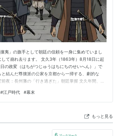
王攘夷」の旗手として朝廷の信頼を一身に集めていまし
して崩れ去ります。 文久3年（1863年）8月18日に起
八日の政変（はちがつじゅうはちにちのせいへん）」で
らと結んだ尊攘派の公家を京都から一掃する、劇的な
変前夜：長州藩の「行き過ぎた」朝廷掌握 文久年間、京
中心とする「尊王攘夷派」が主導権を握っていました。
#
江戸時代
#
幕末
攘夷論を掲げる長州藩と、三条実美（さんじょう さね
す。 長州藩士たちは御…
もっと見る
6
ブックマーク