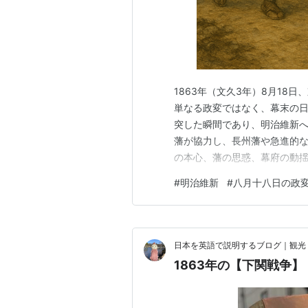
1863年（文久3年）8月18
単なる政変ではなく、幕末の
突した瞬間であり、明治維新へ
藩が協力し、長州藩や急進的
の本心、藩の思惑、幕府の動
した。今回は、この政変の背
#
明治維新
#
八月十八日の政
を詳しく振り返ります。 幕末
け 1853年、ペリー率いるア
日本を英語で説明するブログ｜観光
1863年の【下関戦争