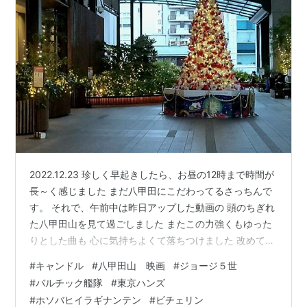
2022.12.23 珍しく早起きしたら、お昼の12時まで時間が
長～く感じました まだ八甲田にこだわってるさっちんで
す。 それで、午前中は昨日アップした動画の 頭のちぎれ
た八甲田山を見て過ごしました またこの力強くもゆった
りとした曲も 心に気持ちよくて落ちつけました 改めてこ
の、今も世界最大の山岳遭難事故という 立派な肩書きの
#
キャンドル
#
八甲田山 映画
#
ジョージ５世
付いてる事故が お祖父ちゃんの時代の遥か昔であること
#
バルチック艦隊
#
東京ハンズ
に驚いてます。 母方のお祖父ちゃんは ティーンエイジャ
#
ホソバヒイラギナンテン
#
ビチェリン
ーの頃に海軍のタダの一兵卒なのに 軍艦鹿島に乗ってた