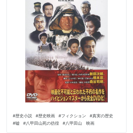
#
歴史小説
#
歴史映画
#
フィクション
#
真実の歴史
#
嘘
#
八甲田山死の彷徨
#
八甲田山 映画