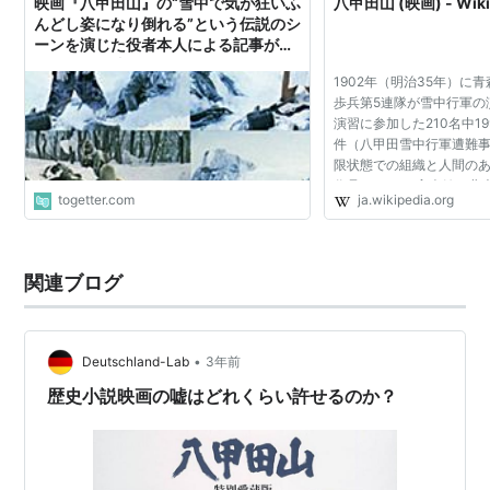
映画『八甲田山』の“雪中で気が狂いふ
八甲田山 (映画) - Wiki
んどし姿になり倒れる”という伝説のシ
ーンを演じた役者本人による記事が面
白い「あの映画の怖さの象徴みたいな
1902年（明治35年）に
シーン」
歩兵第5連隊が雪中行軍の
演習に参加した210名中1
件（八甲田雪中行軍遭難
限状態での組織と人間の
作品である。 高倉健、北
togetter.com
ja.wikipedia.org
路の台詞「天は我々を見
行語になった[2]。監督...
関連ブログ
•
Deutschland-Lab
3年前
歴史小説映画の嘘はどれくらい許せるのか？