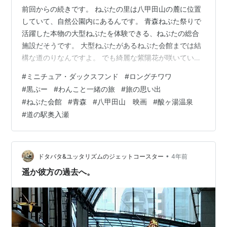
前回からの続きです。 ねぶたの里は八甲田山の麓に位置
していて、自然公園内にあるんです。 青森ねぶた祭りで
活躍した本物の大型ねぶたを体験できる、ねぶたの総合
施設だそうです。 大型ねぶたがあるねぶた会館までは結
構な道のりなんですよ。 でも綺麗な紫陽花が咲いてい
て〜和みましたね〜 杉の木も迫力ありましたね〜！パパ
#
ミニチュア・ダックスフンド
#
ロングチワワ
ちゃんが小さく見えますぅ〜ふふ 更に進むと、大型物産
#
黒ぷー
#
わんこと一緒の旅
#
旅の思い出
店や体験工房などもありましたよ。 写真ではあまり迫力
#
ねぶた会館
#
青森
#
八甲田山 映画
#
酸ヶ湯温泉
を感じられないとは思いますが〜 ねぶた一台一台に明か
#
道の駅奥入瀬
りが灯り、その姿はまさに勇壮華麗！！ 臨場感もあっ
て、ねぶた祭りの情熱や歓喜、そして興奮が伝わってく
るようでしたね！ これが縦横無尽に動…
•
ドタバタ&ユッタリズムのジェットコースター
4年前
遥か彼方の過去へ。