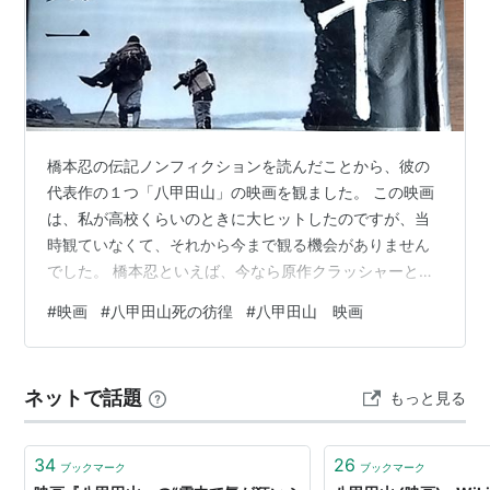
橋本忍の伝記ノンフィクションを読んだことから、彼の
代表作の１つ「八甲田山」の映画を観ました。 この映画
は、私が高校くらいのときに大ヒットしたのですが、当
時観ていなくて、それから今まで観る機会がありません
でした。 橋本忍といえば、今なら原作クラッシャーとも
言われかねないほど原作小説を大胆に変更することも多
#
映画
#
八甲田山死の彷徨
#
八甲田山 映画
い大御所脚本家です。（実際に司馬遼太郎からクレーム
をつけられている） ということで、先ずは小説 新田次郎
「八甲田山 死の彷徨」をKindle で購入して読みました。
ネットで話題
もっと見る
その後録画してあった映画「八甲田山」を観たというわ
けです。
34
26
ブックマーク
ブックマーク